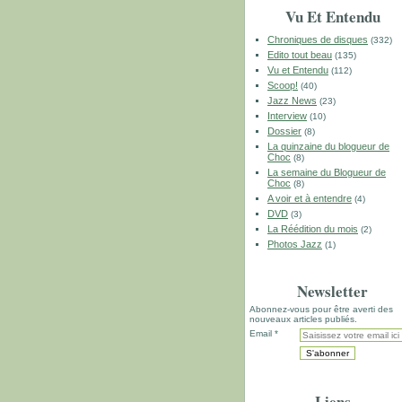
Vu Et Entendu
Chroniques de disques
(332)
Edito tout beau
(135)
Vu et Entendu
(112)
Scoop!
(40)
Jazz News
(23)
Interview
(10)
Dossier
(8)
La quinzaine du blogueur de
Choc
(8)
La semaine du Blogueur de
Choc
(8)
A voir et à entendre
(4)
DVD
(3)
La Réédition du mois
(2)
Photos Jazz
(1)
Newsletter
Abonnez-vous pour être averti des
nouveaux articles publiés.
Email
Liens