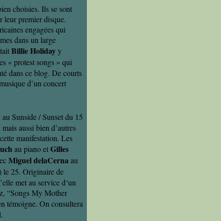
ien choisies. Ils se sont
r leur premier disque.
icaines engagées qui
èmes dans un large
Billie Holiday
tait
y
es « protest songs » qui
é dans ce blog. De courts
 musique d’un concert
 au Sunside / Sunset du 15
r, mais aussi bien d’autres
ette manifestation. Les
ouch
Gilles
au piano et
Miguel delaCerna
vec
au
) le 25. Originaire de
elle met au service d‘un
jazz, “Songs My Mother
en témoigne. On consultera
l.