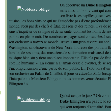
O
Duke Ellingto
n découvre un
mais aussi un bon vivant qui cons
son livre à ses papilles gustati
cuisine, les bons vins ce qui ne l’empêche pas d’être profondémen
monde, reçu par des chefs d’État, des rois et des reines, il va de 
sans s’inquiéter de sa ligne et de sa santé, donnant les noms de ses
parfois en pleine nuit. De nombreuses pages sont consacrées à se
Duke Ellington
son orchestre à travers le monde.
revient sur son 
Washington, sa découverte de New York. Il dresse des portraits f
famille, de ses amis, des musiciens de sa formation mais aussi de 
musique bien sûr y tient une place importante. Elle n’a pas de fron
l’oreille humaine ». La sienne n’a jamais cessé d’évoluer, de se s
l’incompréhension d’une partie de son public. En 1950, lors d’un
son orchestre au Palais de Chaillot, il joue sa
Liberian Suite
lorsq
l’interpelle : « Monsieur Ellington, nous sommes venus écouter El
Ellington ! ».
Q
u’est-ce que le jazz ? Où commen
Duke Ellington
n’a pas été le se
qui sont toujours d’actualité. Po