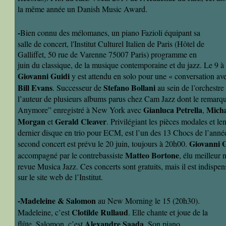
la même année un Danish Music Award.
-
Bien connu des mélomanes, un piano Fazioli équipant sa
salle de concert, l'Institut Culturel Italien de Paris (Hôtel de
Galliffet, 50 rue de Varenne 75007 Paris) programme en
juin du classique, de la musique contemporaine et du jazz. Le 9 à 
Giovanni Guidi
y est attendu en solo pour une « conversation av
Bill Evans
Stefano Bollani
. Successeur de
au sein de l’orchestre
l’auteur de plusieurs albums parus chez Cam Jazz dont le remar
Gianluca Petrella
Micha
Anymore” enregistré à New York avec
,
Morgan
Gerald Cleaver
et
. Privilégiant les pièces modales et le
dernier disque en trio pour ECM, est l’un des 13 Chocs de l’ann
Giovanni 
second concert est prévu le 20 juin, toujours à 20h00.
Matteo Bortone
accompagné par le contrebassiste
, élu meilleur 
revue Musica Jazz. Ces concerts sont gratuits, mais il est indispen
sur le site web de l’Institut.
-Madeleine & Salomon
au New Morning le 15 (20h30).
Clotilde Rullaud
Madeleine, c’est
. Elle chante et joue de la
Alexandre Saada
flûte. Salomon, c’est
. Son piano