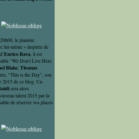
20h00, le pianiste
ec lui-même » inspirée de
Enrico Rava
 d’
, il est
quable “We Don't Live Here
el Blake
Thomas
,
ntes, “This is the Day”, son
ée 2015 de ce blog. Un
Guidi
sera alors
nouveau talent 2015 par la
sable de réserver vos places