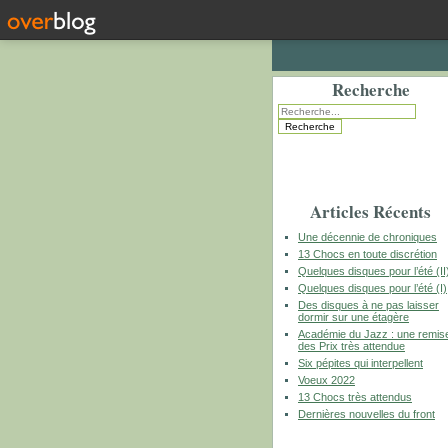
Recherche
Articles Récents
Une décennie de chroniques
13 Chocs en toute discrétion
Quelques disques pour l’été (II
Quelques disques pour l’été (I)
Des disques à ne pas laisser
dormir sur une étagère
Académie du Jazz : une remis
des Prix très attendue
Six pépites qui interpellent
Voeux 2022
13 Chocs très attendus
Dernières nouvelles du front