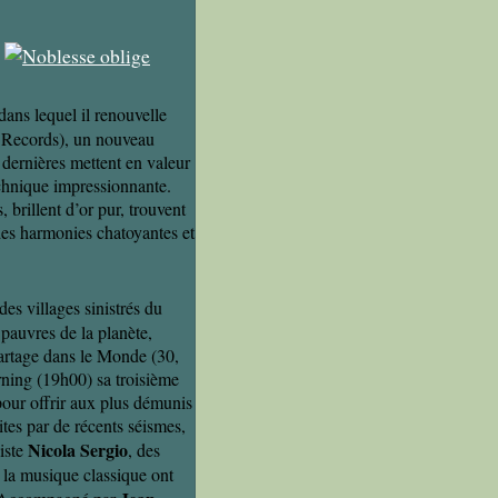
dans lequel il renouvelle
ï Records), un nouveau
 dernières mettent en valeur
technique impressionnante.
 brillent d’or pur, trouvent
des harmonies chatoyantes et
es villages sinistrés du
 pauvres de la planète,
Partage dans le Monde (30,
ning (19h00) sa troisième
 pour offrir aux plus démunis
ites par de récents séismes,
Nicola Sergio
niste
, des
 la musique classique ont