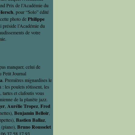
and Prix de l’Académie du
Hersch
, pour “Solo” édité
Philippe
 cette photo de
i préside l’Académie du
laudissements de votre
mie.
 pas manquer, celui de
 Petit Journal
ra
. Premières mignardises le
: les poulets rôtissent, les
 tartes et clafoutis vous
onienne de la planète jazz.
ger
Aurélie Tropez
Fred
,
,
Benjamin Belloir
nettes),
,
Bastien Ballaz
pettes),
,
Bruno Rousselet
(piano),
u 06 37 58 17 93.