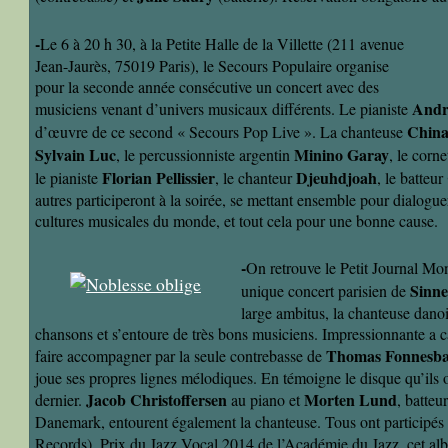
-
Le 6 à 20 h 30, à la Petite Halle de la Villette (211 avenue
Jean-Jaurès, 75019 Paris), le Secours Populaire organise
pour la seconde année consécutive un concert avec des
Andr
musiciens venant d’univers musicaux différents. Le pianiste
China
d’œuvre de ce second « Secours Pop Live ». La chanteuse
Sylvain Luc
Minino Garay
, le percussionniste argentin
, le corne
Florian Pellissier
Djeuhdjoah
le pianiste
, le chanteur
, le batteur
autres participeront à la soirée, se mettant ensemble pour dialogue
cultures musicales du monde, et tout cela pour une bonne cause.
-
On retrouve le Petit Journal Mo
Sinne
unique concert parisien de
large ambitus, la chanteuse dano
chansons et s’entoure de très bons musiciens. Impressionnante a ca
Thomas Fonnesb
faire accompagner par la seule contrebasse de
joue ses propres lignes mélodiques. En témoigne le disque qu’ils 
Jacob Christoffersen
Morten Lund
dernier.
au piano et
, batteu
Danemark, entourent également la chanteuse. Tous ont participés
Records). Prix du Jazz Vocal 2014 de l’Académie du Jazz, cet a