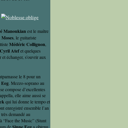
é Manoukian
est le maître
 Moses
, le guitariste
Médéric Collignon
ttiste
,
Cyril Atef
et quelques
r et échanger, s’ouvrir aux
ntparnasse le 8 pour un
 Eeg
. Mezzo-soprano au
ise compose d’excellentes
ppella, elle aime aussi se
æk
qui lui donne le tempo et
ont enregistré ensemble l’an
r très demandé au
 à “Face the Music” (Stunt
Sinne Eeg
lbum de
a obtenu