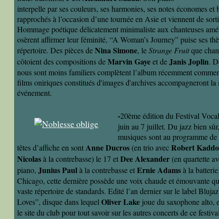
interpelle par ses couleurs, ses harmonies, ses notes économes et b
rapprochés à l’occasion d’une tournée en Asie et viennent de sorti
Hommage poétique délicatement minimaliste aux chanteuses amér
osèrent affirmer leur féminité, “A Woman’s Journey” puise ses th
Nina Simone
répertoire. Des pièces de
, le
Strange Fruit
que chan
Marvin Gaye
Janis Joplin
côtoient des compositions de
et de
. D
nous sont moins familiers complètent l’album récemment comment
films oniriques constitués d'images d'archives accompagneront la
événement.
-
20ème édition du Festival Vocal
juin au 7 juillet. Du jazz bien sû
musiques sont au programme de c
Anne Ducros
Robert Kadd
têtes d’affiche en sont
(en trio avec
Nicolas
Dee Alexander
à la contrebasse) le 17 et
(en quartette a
Junius Paul
Ernie Adams
piano,
à la contrebasse et
à la batterie
Chicago, cette dernière possède une voix chaude et émouvante qu’
vaste répertoire de standards. Edité l’an dernier sur le label Blu
Oliver Lake
Loves”, disque dans lequel
joue du saxophone alto, 
le site du club pour tout savoir sur les autres concerts de ce festiva