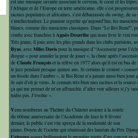
est une musique savante associant le cerveau, le cœur et les tripes
l’Afrique et de l’Europe en terre américaine, elle s’est progressiv
racines populaires et africaines, s’est débarrassée du swing, de sa 
s’intellectualiser. Le pianiste regrette qu’aujourd’hui, les musicie
”
blancs, comme des musiciens classiques. Dans “Le Roi René
, p
Agnès Desarthe
confie avec franchise à
qui nous livre le vrai ro
Très jeune, il joue avec les plus grands dans les clubs parisiens, a
Byas
Miles Davis
, avec
pour la musique d’“Ascenseur pour l’éc
drogue « pour annuler la peur de jouer », la chute après l’ascensi
Claude François
de
et la relève en 1977 alors qu’il est en bas de
le jazz pendant presque quinze ans. Si certains le croient « cons
un fossile dans l’ambre », le Roi René n’a jamais aussi bien joué 
Je sais d’où je viens. Je connais très bien mes racines et la sourc
ça qui me permet de m’en affranchir, d’aller voir ailleurs si j’y suis
trahis pas. J’évolue ».
V
enu nombreux au Théâtre du Châtelet assister à la soirée
du 60ème anniversaire de l’Académie du Jazz le 8 février
dernier, le public s’est vite aperçu de la modernité de son
piano. Doyen de l’octette qui réunissait des lauréats du Prix Dja
Urtreger
assura brillamment la première partie d’un concert au 