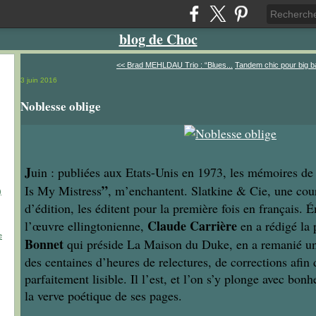
blog de Choc
<< Brad MEHLDAU Trio : “Blues...
Tandem chic pour big ba
3 juin 2016
Noblesse oblige
J
uin : publiées aux Etats-Unis en 1973, les mémoires d
”
Is My Mistress
, m’enchantent. Slatkine & Cie, une co
)
d’édition, les éditent pour la première fois en français. 
Claude Carrière
l’œuvre ellingtonienne,
en a rédigé la 
e
Bonnet
qui préside La Maison du Duke, en a remanié un
des centaines d’heures de relectures, de corrections afin
parfaitement lisible. Il l’est, et l’on s’y plonge avec bon
la verve poétique de ses pages.