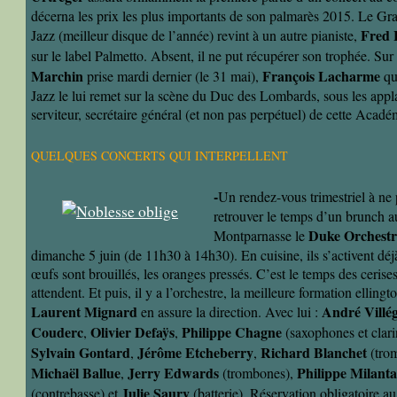
décerna les prix les plus importants de son palmarès 2015. Le Gr
Fred 
Jazz (meilleur disque de l’année) revint à un autre pianiste,
sur le label Palmetto. Absent, il ne put récupérer son trophée. Sur
Marchin
François Lacharme
prise mardi dernier (le 31 mai),
qu
Jazz le lui remet sur la scène du Duc des Lombards, sous les app
serviteur, secrétaire général (et non pas perpétuel) de cette Acadé
QUELQUES CONCERTS QUI INTERPELLENT
-
Un rendez-vous trimestriel à ne
retrouver le temps d’un brunch au
Duke Orchest
Montparnasse le
dimanche 5 juin (de 11h30 à 14h30). En cuisine, ils s’activent déjà 
œufs sont brouillés, les oranges pressés. C’est le temps des cerises,
attendent. Et puis, il y a l’orchestre, la meilleure formation ellingt
Laurent Mignard
André Villé
en assure la direction. Avec lui :
Couderc
Olivier Defaÿs
Philippe Chagne
,
,
(saxophones et clari
Sylvain Gontard
Jérôme Etcheberry
Richard Blanchet
,
,
(trom
Michaël Ballue
Jerry Edwards
Philippe Milanta
,
(trombones),
Julie Saury
(contrebasse) et
(batterie). Réservation obligatoire a