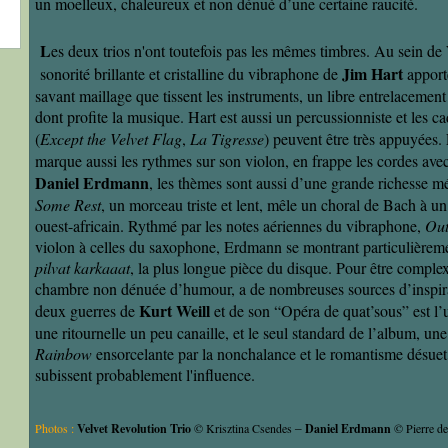
un moelleux, chaleureux et non dénué d’une certaine raucité.
L
es deux trios n'ont toutefois pas les mêmes timbres. Au sein de
Jim Hart
sonorité brillante et cristalline du vibraphone de
apport
savant maillage que tissent les instruments, un libre entrelaceme
dont profite la musique. Hart est aussi un percussionniste et les c
(
Except the Velvet Flag
,
La Tigresse
) peuvent être très appuyées.
marque aussi les rythmes sur son violon, en frappe les cordes ave
Daniel Erdmann
, les thèmes sont aussi d’une grande richesse m
Some Rest
, un morceau triste et lent, mêle un choral de Bach à 
ouest-africain. Rythmé par les notes aériennes du vibraphone,
Out
violon à celles du saxophone, Erdmann se montrant particulièrem
pilvat karkaaat
, la plus longue pièce du disque. Pour être comple
chambre non dénuée d’humour, a de nombreuses sources d’inspirat
Kurt Weill
deux guerres de
et de son “Opéra de quat’sous” est l’
une ritournelle un peu canaille, et le seul standard de l’album, une
Rainbow
ensorcelante par la nonchalance et le romantisme désuet 
subissent probablement l'influence.
Photos :
Velvet Revolution Trio
© Krisztina Csendes
Daniel Erdmann
© Pierre d
–