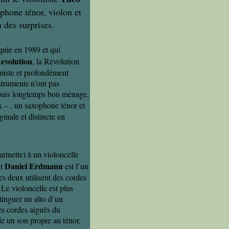
phone ténor, violon et
 des surprises.
quie en 1989 et qui
Revolution
, la Révolution
imiste et profondément
nstruments n’ont pas
depuis longtemps bon ménage,
x – , un saxophone ténor et
inale et distincte en
rinette) à un violoncelle
Daniel Erdmann
nt
est l’un
 deux utilisent des cordes
 Le violoncelle est plus
istinguer un alto d’un
les cordes aiguës du
ède un son propre au ténor,