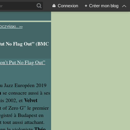
Connexion
+
Créer mon blog
OCZYŃSKI... >>
t No Flag Out” (BMC
 du Jazz Européen 2019
n
se consacre aussi à ses
Velvet
uis 2002, et
t of Zero G” le premier
egistré à Budapest en
 tout aussi attachant.
Théo
nn le violoniste