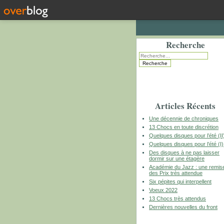
Recherche
Articles Récents
Une décennie de chroniques
13 Chocs en toute discrétion
Quelques disques pour l’été (II
Quelques disques pour l’été (I)
Des disques à ne pas laisser
dormir sur une étagère
Académie du Jazz : une remis
des Prix très attendue
Six pépites qui interpellent
Voeux 2022
13 Chocs très attendus
Dernières nouvelles du front