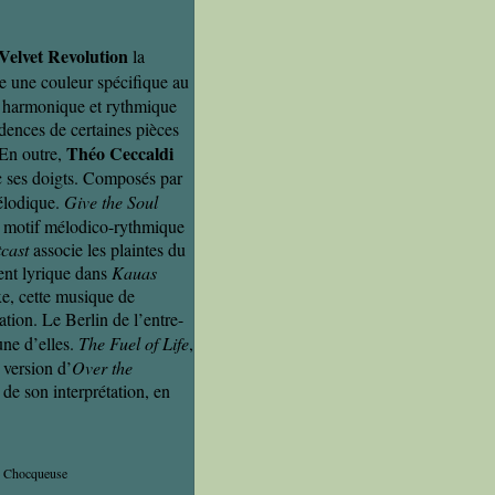
Velvet Revolution
la
e une couleur spécifique au
nt harmonique et rythmique
adences de certaines pièces
Théo Ceccaldi
 En outre,
c ses doigts. Composés par
élodique.
Give the Soul
un motif mélodico-rythmique
cast
associe les plaintes du
ent lyrique dans
Kauas
xe, cette musique de
ion. Le Berlin de l’entre-
une d’elles.
The Fuel of Life
,
 version d’
Over the
de son interprétation, en
e Chocqueuse