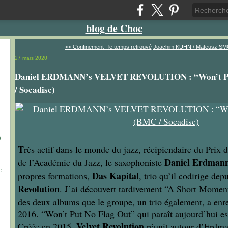
blog de Choc
<< Confinement : le temps retrouvé
Joachim KÜHN / Mateusz SM
27 mars 2020
Daniel ERDMANN’s VELVET REVOLUTION : “Won’t Pu
/ Socadisc)
)
T
rès actif dans le monde du jazz, récipiendaire du Prix
Daniel Erdman
de l’Académie du Jazz, le saxophoniste
e
Das Kapital
propres formations,
, trio qu’il codirige dep
Revolution
. J’ai découvert tardivement “A Short Momen
des deux albums que le groupe, un trio également, a enr
2016. “Won’t Put No Flag Out” qui paraît aujourd’hui est
Velvet Revolution
Créée en 2015,
réunit autour d’Erdma