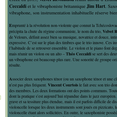
Ceccaldi
Jim Hart
et le vibraphoniste britannique
. Saxo
vibraphone, son instrumentation inhabituelle réserve bien
E
mprunté à la révolution non-violente que connut la Tchécoslova
Velvet 
précipita la chute du régime communiste, le nom du trio,
de Velours, définit assez bien sa musique, novatrice et douce, int
expressive. C’est sur le plan des timbres que le trio innove. Ces i
l’habitude de se retrouver ensemble. Le violon et le piano font 
Théo Ceccaldi
mais réunir un violon ou un alto –
se sert des deu
un vibraphone est beaucoup plus rare. Une sonorité de groupe orig
résulte.
A
ssocier deux saxophones ténor (ou un saxophone ténor et une cla
Vincent Courtois
n’est pas plus fréquent.
le fait avec son trio do
des membres. Les deux formations ont des points communs. Toutes
dont la pratique s’est aujourd’hui répandue dans le jazz européen.
grave et sa tessiture plus étendue, mais il est parfois difficile de d
violoncelle lorsque les deux instruments sont joués en pizzicato, 
violoncelle étant alors sollicitées. En outre, le saxophoniste poss