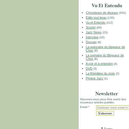
Vu Et Entendu
Chroniques de disques
(332)
Edito tout beau
(135)
Vu et Entendu
(112)
Scoop!
(40)
Jazz News
(23)
Interview
(10)
Dossier
(8)
La quinzaine du blogueur de
Choc
(8)
La semaine du Blogueur de
Choc
(8)
A voir et à entendre
(4)
DVD
(3)
La Réédition du mois
(2)
Photos Jazz
(1)
Newsletter
Abonnez-vous pour être averti des
nouveaux articles publiés.
Email
Liens