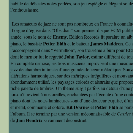
habille de délicates notes perlées, son jeu espiègle et élégant so
l’enthousiasme.
L
es amateurs de jazz ne sont pas nombreux en France à connaît
l’orgue d’église dans “Obsidian” son premier disque ECM publi
Enemy
année, sous le nom de
, Edition Records fit paraître un a
Petter Eldh
James Maddren
piano, le bassiste
et le batteur
. Ce 
l’accompagnent dans “Vermillion”, son troisième album pour E
John Taylor
dont le mentor fut le regretté
, estime différent de tou
En complète osmose, les trois musiciens improvisent une musique 
jazz de chambre intimiste d’une grande douceur mélodique. Souven
altérations harmoniques, sur des métriques irrégulières et mouvante
abondamment utilisé, les paysages colorés et abstraits que proposen
riche palette de timbres. Un thème surgit parfois au détour d’une p
lorsqu’il revient à nos oreilles, enchantées par l’écoute d’une con
piano dont les notes lumineuses sont d’une douceur exquise, d’un
Kit Downes
Petter Eldh
et métal, commente et colore.
et
se part
l’album. Il se termine par une version méconnaissable de
Castles
Jimi Hendrix
de
savamment déconstruit.