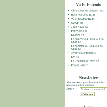
Vu Et Entendu
Chroniques de disques
(332)
Edito tout beau
(135)
Vu et Entendu
(112)
Scoop!
(40)
Jazz News
(23)
Interview
(10)
Dossier
(8)
La quinzaine du blogueur de
Choc
(8)
La semaine du Blogueur de
Choc
(8)
A voir et à entendre
(4)
DVD
(3)
La Réédition du mois
(2)
Photos Jazz
(1)
Newsletter
Abonnez-vous pour être averti des
nouveaux articles publiés.
Email
Liens