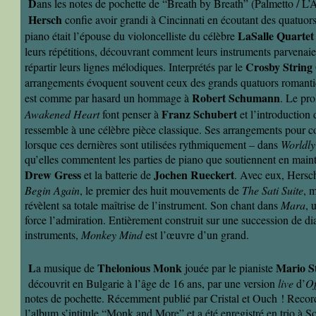
D
ans les notes de pochette de “Breath by Breath” (Palmetto / L’A
Hersch
confie avoir grandi à Cincinnati en écoutant des quatuors
LaSalle Quarte
piano était l’épouse du violoncelliste du célèbre
leurs répétitions, découvrant comment leurs instruments parvenaien
Crosby String
répartir leurs lignes mélodiques. Interprétés par le
arrangements évoquent souvent ceux des grands quatuors roman
Robert Schumann
est comme par hasard un hommage à
. Le pro
Franz Schubert
Awakened Heart
font penser à
et l’introduction
ressemble à une célèbre pièce classique. Ses arrangements pour c
lorsque ces dernières sont utilisées rythmiquement – dans
Worldl
qu’elles commentent les parties de piano que soutiennent en maint
Drew Gress
Jochen Rueckert
et la batterie de
. Avec eux, Hersc
Begin Again
, le premier des huit mouvements de
The Sati Suite
, 
révèlent sa totale maîtrise de l’instrument. Son chant dans
Mara
, 
force l’admiration. Entièrement construit sur une succession de di
instruments,
Monkey Mind
est l’œuvre d’un grand.
L
Thelonious Monk
Mario S
a musique de
jouée par le pianiste
découvrit en Bulgarie à l’âge de 16 ans, par une version
live
d’
O
notes de pochette. Récemment publié par Cristal et Ouch ! Records
l’album s’intitule “Monk and More” et a été enregistré en trio à Sof