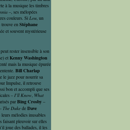
rte à la musique les timbres
mnia
–, ses mélopées
res couleurs. Si
Lou
, un
Stéphane
e trouve en
ée et souvent mystérieuse
 peut rester insensible à son
Kenny Washington
e) et
renté mais la musique épurée
Bill Charlap
 entente.
 le jazz pour nourrir sa
ur Impulse, il retrouve
ssi bon et accompli que ses
icales –
I’ll Know
,
What
Bing Crosby
risés par
–
Dave
 –
The Duke
de
e leurs mélodies inusables
 faisant pleuvoir sur elles
l joue des ballades, il les