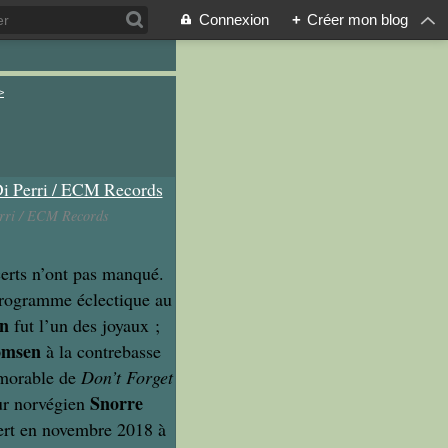
Connexion
+
Créer mon blog
>
erri / ECM Records
certs n’ont pas manqué.
programme éclectique au
on
fut l’un des joyaux ;
omsen
à la contrebasse
émorable de
Don’t Forget
Snorre
eur norvégien
cert en novembre 2018 à