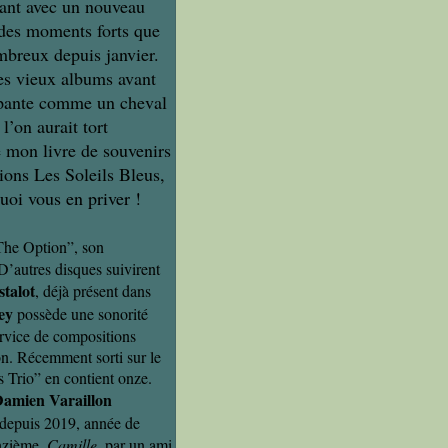
ant avec un nouveau
 des moments forts que
mbreux depuis janvier.
es vieux albums avant
alopante comme un cheval
’on aurait tort
e mon livre de souvenirs
ions Les Soleils Bleus,
uoi vous en priver !
“The Option”, son
D’autres disques suivirent
talot
, déjà présent dans
ey
possède une sonorité
ervice de compositions
ion. Récemment sorti sur le
s Trio” en contient onze.
amien Varaillon
 depuis 2019, année de
onzième,
Camille
, par un ami