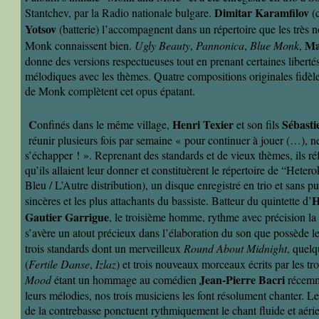
Dimitar Karamfilov
Stantchev, par la Radio nationale bulgare.
(c
Yotsov
(batterie) l’accompagnent dans un répertoire que les très
Ma
Monk connaissent bien.
Ugly Beauty
,
Pannonica
,
Blue Monk
,
donne des versions respectueuses tout en prenant certaines liberté
mélodiques avec les thèmes. Quatre compositions originales fidèle
de Monk complètent cet opus épatant.
C
Henri Texier
Sébasti
onfinés dans le même village,
et son fils
réunir plusieurs fois par semaine « pour continuer à jouer (…), n
s’échapper ! ». Reprenant des standards et de vieux thèmes, ils r
qu’ils allaient leur donner et constituèrent le répertoire de “Het
Bleu / L’Autre distribution), un disque enregistré en trio et sans pu
H
sincères et les plus attachants du bassiste. Batteur du quintette d’
Gautier Garrigue
, le troisième homme, rythme avec précision la 
s’avère un atout précieux dans l’élaboration du son que possède
trois standards dont un merveilleux
Round About Midnight
, quel
(
Fertile Danse
,
Izlaz
) et trois nouveaux morceaux écrits par les t
Jean-Pierre Bacri
Mood
étant un hommage au comédien
récemm
leurs mélodies, nos trois musiciens les font résolument chanter. L
de la contrebasse ponctuent rythmiquement le chant fluide et aéri