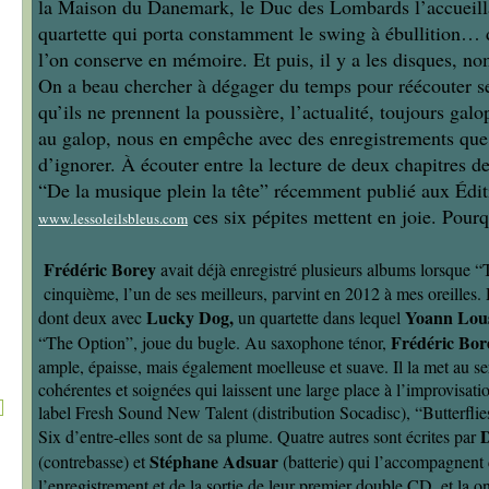
la Maison du Danemark, le Duc des Lombards l’accueill
quartette qui porta constamment le swing à ébullition…
l’on conserve en mémoire. Et puis, il y a les disques, no
On a beau chercher à dégager du temps pour réécouter s
qu’ils ne prennent la poussière, l’actualité, toujours g
au galop, nous en empêche avec des enregistrements que l
d’ignorer. À écouter entre la lecture de deux chapitres d
“De la musique plein la tête” récemment publié aux Édit
ces six pépites mettent en joie. Pourq
www.lessoleilsbleus.com
Frédéric Borey
avait déjà enregistré plusieurs albums lorsque 
cinquième, l’un de ses meilleurs, parvint en 2012 à mes oreilles. 
Lucky Dog,
Yoann Lous
dont deux avec
un quartette dans lequel
Frédéric Bor
“The Option”, joue du bugle. Au saxophone ténor,
ample, épaisse, mais également moelleuse et suave. Il la met au s
cohérentes et soignées qui laissent une large place à l’improvisat
label Fresh Sound New Talent (distribution Socadisc), “Butterflie
D
Six d’entre-elles sont de sa plume. Quatre autres sont écrites par
Stéphane Adsuar
(contrebasse) et
(batterie) qui l’accompagnent
l’enregistrement et de la sortie de leur premier double CD, et la 