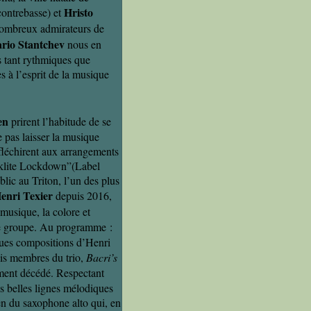
Hristo
ontrebasse) et
 nombreux admirateurs de
rio Stantchev
nous en
s tant rythmiques que
s à l’esprit de la musique
en
prirent l’habitude de se
e pas laisser la musique
éfléchirent aux arrangements
eroklite Lockdown”(Label
blic au Triton, l’un des plus
enri Texier
depuis 2016,
musique, la colore et
 le groupe. Au programme :
ques compositions d’Henri
rois membres du trio,
Bacri’s
ent décédé. Respectant
es belles lignes mélodiques
en du saxophone alto qui, en