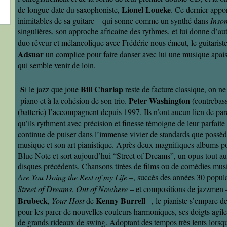
Lionel Loueke
de longue date du saxophoniste,
. Ce dernier appo
inimitables de sa guitare – qui sonne comme un synthé dans
Inso
singulières, son approche africaine des rythmes, et lui donne d’aut
duo rêveur et mélancolique avec Frédéric nous émeut, le guitarist
Adsuar
un complice pour faire danser avec lui une musique apais
qui semble venir de loin.
S
Bill Charlap
i le jazz que joue
reste de facture classique, on ne
Peter Washington
piano et à la cohésion de son trio.
(contrebass
(batterie) l’accompagnent depuis 1997. Ils n’ont aucun lien de pa
qu’ils rythment avec précision et finesse témoigne de leur parfaite
continue de puiser dans l’immense vivier de standards que possède
musique et son art pianistique. Après deux magnifiques albums po
Blue Note et sort aujourd’hui “Street of Dreams”, un opus tout au
disques précédents. Chansons tirées de films ou de comédies mus
Are You Doing the Rest of my Life
–, succès des années 30 popula
Street of Dreams
,
Out of Nowhere
– et compositions de jazzmen
Brubeck
Kenny Burrell
,
Your Host
de
–, le pianiste s’empare d
pour les parer de nouvelles couleurs harmoniques, ses doigts agiles
de grands rideaux de swing. Adoptant des tempos très lents lorsqu’i