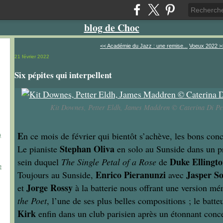
blog de Choc
<< Académie du Jazz : une remise...
Voeux 2022 >
21 février 2022
Six pépites qui interpellent
Kit Downes, Petter Eldh, James Maddren © Caterina Di P
E
n ce mois de février qui bientôt s’achève, les bons con
)
Stephan Oliva
Le pianiste
en solo au Sunside dans un 
Duke Ellingt
sein duquel
The Single Petal of a Rose
de
e
Enrico Pieranunzi
Jasper S
Toujours au Sunside,
avec
Jorge Rossy
et
à la batterie nous offrant une version m
the Poet
, l’une de ses plus belles compositions ; le batt
Kirk
enfin dans un club parisien après un étonnant con