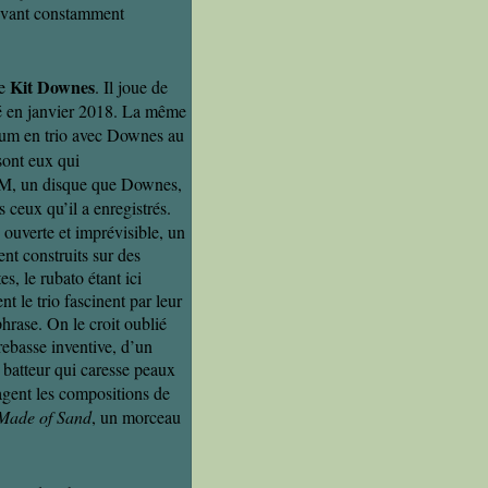
ulevant constamment
Kit Downes
re
. Il joue de
é en janvier 2018. La même
lbum en trio avec Downes au
sont eux qui
CM, un disque que Downes,
s ceux qu’il a enregistrés.
ouverte et imprévisible, un
t construits sur des
s, le rubato étant ici
t le trio fascinent par leur
hrase. On le croit oublié
trebasse inventive, d’un
 batteur qui caresse peaux
agent les compositions de
 Made of Sand
, un morceau