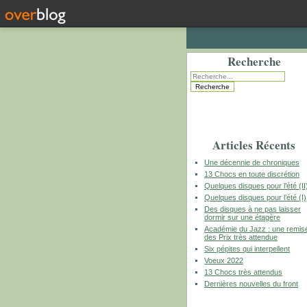
Recherche
Articles Récents
Une décennie de chroniques
13 Chocs en toute discrétion
Quelques disques pour l’été (II
Quelques disques pour l’été (I)
Des disques à ne pas laisser
dormir sur une étagère
Académie du Jazz : une remis
des Prix très attendue
Six pépites qui interpellent
Voeux 2022
13 Chocs très attendus
Dernières nouvelles du front