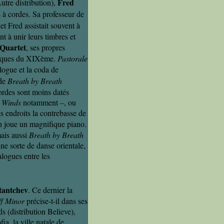
Fred
utre distribution),
 à cordes. Sa professeur de
t
et Fred assistait souvent à
t à unir leurs timbres et
 Quartet
, ses propres
tiques du XIXème.
Pastorale
logue et la coda de
 de
Breath by Breath
ordes sont moins datés
y Winds
notamment –, ou
s endroits la contrebasse de
h joue un magnifique piano.
mais aussi
Breath by Breath
une sorte de danse orientale,
alogues entre les
tantchev
. Ce dernier la
ff Minor
précise-t-il dans ses
 (distribution Believe),
ia, la ville natale de