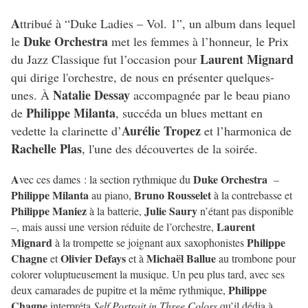
A
ttribué à “Duke Ladies – Vol. 1”, un album dans lequel
Duke Orchestra
le
met les femmes à l’honneur, le Prix
Laurent Mignard
du Jazz Classique fut l’occasion pour
qui dirige l'orchestre, de nous en présenter quelques-
Natalie Dessay
unes. À
accompagnée par le beau piano
Philippe Milanta
de
, succéda un blues mettant en
Aurélie Tropez
vedette la clarinette d’
et l’harmonica de
Rachelle Plas
, l'une des découvertes de la soirée.
A
Duke Orchestra
vec ces dames : la section rythmique du
–
Philippe Milanta
Bruno Rousselet
au piano,
à la contrebasse et
Philippe Maniez
Julie Saury
à la batterie,
n’étant pas disponible
Laurent
–, mais aussi une version réduite de l’orchestre,
Mignard
Philippe
à la trompette se joignant aux saxophonistes
Chagne
Olivier Defays
Michaël Ballue
et
et à
au trombone pour
colorer voluptueusement la musique. Un peu plus tard, avec ses
Philippe
deux camarades de pupitre et la même rythmique,
Chagne
interpréta
Self Portrait in Three Colors
qu’il dédia à