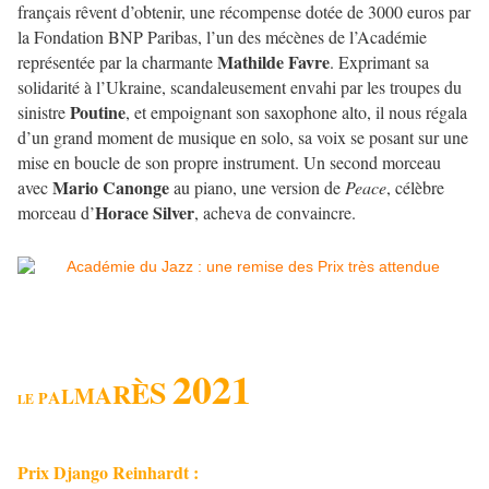
français rêvent d’obtenir, une récompense dotée de 3000 euros par
la Fondation BNP Paribas, l’un des mécènes de l’Académie
Mathilde Favre
représentée par la charmante
. Exprimant sa
solidarité à l’Ukraine, scandaleusement envahi par les troupes du
Poutine
sinistre
, et empoignant son saxophone alto, il nous régala
d’un grand moment de musique en solo, sa voix se posant sur une
mise en boucle de son propre instrument. Un second morceau
Mario Canonge
avec
au piano, une version de
Peace
, célèbre
Horace Silver
morceau d’
, acheva de convaincre.
2021
S
È
R
A
M
L
A
P
E
L
Prix Django Reinhardt :