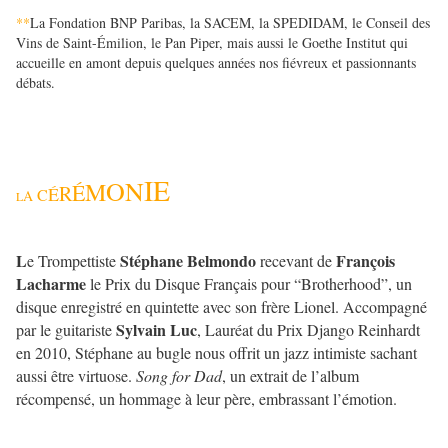
**
La Fondation BNP Paribas, la SACEM, la SPEDIDAM, le Conseil des
Vins de Saint-Émilion, le Pan Piper, mais aussi le Goethe Institut qui
accueille en amont depuis quelques années nos fiévreux et passionnants
débats.
IE
ON
M
É
R
É
C
A
L
L
Stéphane Belmondo
François
e Trompettiste
recevant de
Lacharme
le Prix du Disque Français pour “Brotherhood”, un
disque enregistré en quintette avec son frère Lionel. Accompagné
Sylvain Luc
par le guitariste
, Lauréat du Prix Django Reinhardt
en 2010, Stéphane au bugle nous offrit un jazz intimiste sachant
aussi être virtuose.
Song for Dad
, un extrait de l’album
récompensé, un hommage à leur père, embrassant l’émotion.