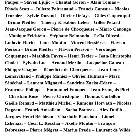
Pauper
–
Slaven Ljujic
–
Chantal Goron
–
Alain Tomas
–
Rhoda Scott
–
Juliette Poitrenaud
–
Francis Capeau
–
Nicolas
Teurnier
–
Sylvie Durand
–
Olivier Defays
–
Gilles Coquempot
-
Bruno Pfeiffer
–
Thierry & Sabine Leleu
-
Gilles Petard
–
Jean-Jacques Goron
–
Pierre de Chocqueuse
–
Mario Canonge
–
Monique Feldstein
–
Stéphane Belmondo
–
Leïla Olivesi
–
Ludovic Florin
–
Louis Moutin
–
Vincent Bessières
–
Flavien
Pierson
–
Bruno Pfeiffer
–
Flavien Pierson
–
Véronique
Coquempot
-
Mathilde Favre
–
Henri Texier
–
Jean-Christophe
Cholet
–
Sylvain Luc
–
Arnaud Merlin
–
Jacqueline Capeau
–
Philippe Chagne
–
Bénédicte de Chocqueuse
–
Jean-Louis
Lemarchand
–
Philippe Maniez
–
Olivier Hutman
–
Marc
Sénéchal
–
Laurent Mignard
–
Sandrine Zarka-Edery
–
Françoise Philippe
–
Emmanuel Fouquet
–
Jean-François Pitet
–
Christian Rose
–
Pierre Christophe
–
Thomas Curbillon
–
Gaëlle Renard
–
Matthieu Michel
–
Ramona Horvath
–
Nicolas
Rageau
–
Franck Amsallem
–
Sacha Boutros
–
Alex Dutilh
–
Jacques-Henri Béchieau
–
Charlotte Planchou
–
Lionel
Eskenazi
–
Cecil L. Recchia
–
Axelle
Moutin
–
François
Debrosses
–
Pierre Mégret
–
Marius Preda
–
Laurent de Wilde
.