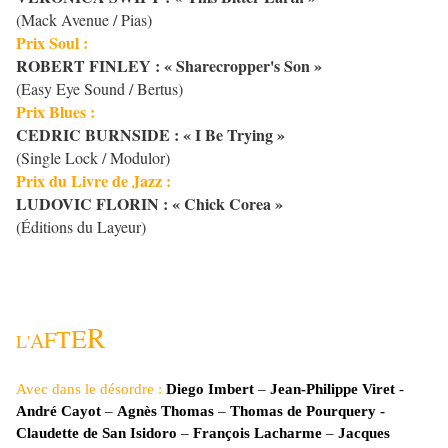
(Mack Avenue / Pias)
Prix Soul :
ROBERT FINLEY
: « Sharecropper's Son »
(Easy Eye Sound / Bertus)
Prix Blues :
CEDRIC BURNSIDE
: « I Be Trying »
(Single Lock / Modulor)
Prix du Livre de Jazz :
LUDOVIC FLORIN
: « Chick Corea »
(Éditions du Layeur)
R
E
T
F
A
L'
Avec dans le désordre :
Diego Imbert
–
Jean-Philippe Viret
-
André Cayot
–
Agnès Thomas
–
Thomas de Pourquery -
Claudette de San Isidoro
–
François Lacharme
–
Jacques