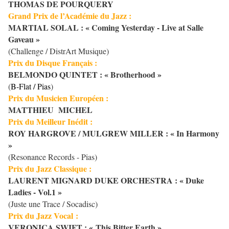
THOMAS DE POURQUERY
Grand Prix de l’Académie du Jazz :
MARTIAL SOLAL : « Coming Yesterday - Live at Salle
Gaveau »
(Challenge / DistrArt Musique)
Prix du Disque Français :
BELMONDO QUINTET :
« Brotherhood »
(
B-Flat / Pias
)
Prix du Musicien Européen :
MATTHIEU MICHEL
Prix du Meilleur Inédit :
ROY HARGROVE / MULGREW MILLER :
« In Harmony
»
(Resonance Records - Pias)
Prix du Jazz Classique :
LAURENT MIGNARD DUKE ORCHESTRA
: « Duke
Ladies - Vol.1 »
(Juste une Trace / Socadisc)
Prix du Jazz Vocal :
VERONICA SWIFT
: « This Bitter Earth »