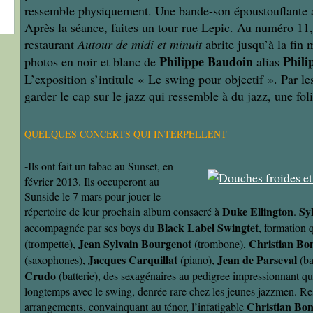
ressemble physiquement. Une bande-son époustouflante 
Après la séance, faites un tour rue Lepic. Au numéro 11, 
restaurant
Autour de midi et minuit
abrite jusqu’à la fin 
Philippe Baudoin
Phili
photos en noir et blanc de
alias
L’exposition s’intitule « Le swing pour objectif ». Par l
garder le cap sur le jazz qui ressemble à du jazz, une foli
QUELQUES CONCERTS QUI INTERPELLENT
-
Ils ont fait un tabac au Sunset, en
février 2013. Ils occuperont au
Sunside le 7 mars pour jouer le
Duke Ellington
Sy
répertoire de leur prochain album consacré à
.
Black Label Swingtet
accompagnée par ses boys du
, formation 
Jean Sylvain Bourgenot
Christian Bo
(trompette),
(trombone),
Jacques Carquillat
Jean de Parseval
(saxophones),
(piano),
(ba
Crudo
(batterie), des sexagénaires au pedigree impressionnant qu
longtemps avec le swing, denrée rare chez les jeunes jazzmen. R
Christian Bo
arrangements, convainquant au ténor, l’infatigable