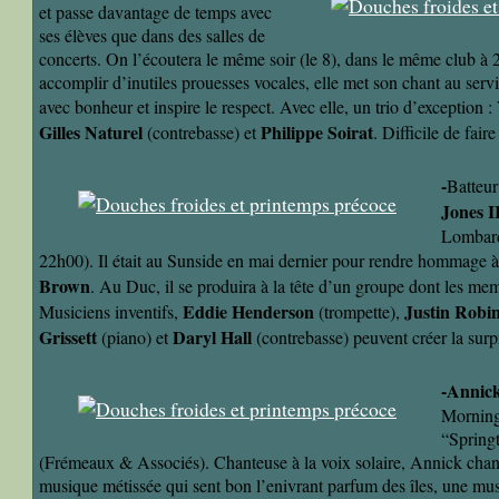
et passe davantage de temps avec
ses élèves que dans des salles de
concerts. On l’écoutera le même soir (le 8), dans le même club à 
accomplir d’inutiles prouesses vocales, elle met son chant au servi
avec bonheur et inspire le respect. Avec elle, un trio d’exception :
Gilles Naturel
Philippe Soirat
(contrebasse) et
. Difficile de fai
-
Batteur
Jones I
Lombards
22h00). Il était au Sunside en mai dernier pour rendre hommage 
Brown
. Au Duc, il se produira à la tête d’un groupe dont les mem
Eddie Henderson
Justin Robi
Musiciens inventifs,
(trompette),
Grissett
Daryl Hall
(piano) et
(contrebasse) peuvent créer la surp
-Annic
Morning 
“Spring
(Frémeaux & Associés). Chanteuse à la voix solaire, Annick chan
musique métissée qui sent bon l’enivrant parfum des îles, une mu