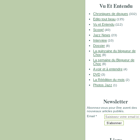
Vu Et Entendu
Chroniques de disques
(332)
Edito tout beau
(135)
Vu et Entendu
(112)
Scoop!
(40)
Jazz News
(23)
Interview
(10)
Dossier
(8)
La quinzaine du blogueur de
Choc
(8)
La semaine du Blogueur de
Choc
(8)
A voir et à entendre
(4)
DVD
(3)
La Réédition du mois
(2)
Photos Jazz
(1)
Newsletter
Abonnez-vous pour être averti des
nouveaux articles publiés.
Email
Liens