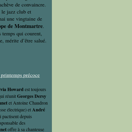
achève de convaincre.
le jazz club et
mai une vingtaine de
ppe de Montmartre
.
es temps qui courent,
e, mérite d’être salué.
lvia Howard
est toujours
Georges Dersy
qui réunit
nnet
et Antoine Chaudron
André
sse électrique) et
i pactisent depuis
esponsable des
nnet
offre à sa chanteuse