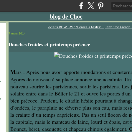
blog de Choc
<< Kris BOWERS : “Heroes + Misfits”...
Jazz : the French
7 mars 2014
Douches froides et printemps précoce
M
ars : Après nous avoir apporté inondations et consterna
Açores de nouveau à sa place annonce une accalmie. Un fr
)
nouveau sourire les parisiennes, sortir les parisiens. Les 
solaire entre dans le Bélier le 21 et ouvre les portes d'u
e
bien précoce. Prudent, le citadin hésite pourtant à chang
d’ondées, le parapluie ne déverse plus son eau, mais res
la crainte d’un temps capricieux. Pas un seul flocon de n
la capitale, mais le manteau de laine, lourd et épais, est 
Bonnet, béret, casquette et chapeau chinois également. 