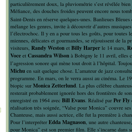
particulièrement doux, la pluviométrie s’est révélée bien
Méfiance, des douches froides peuvent encore nous tombe
Saint-Denis en réserve quelques-unes. Banlieues Bleues 
mélange les genres, invite à découvrir d’autres musiques
l’électrochoc. Il y en a pour tous les goûts, pour toutes le
miennes, délicates et gourmandes, se réjouissent de la pr
Randy Weston
Billy Harper
Ro
visiteurs,
et
le 14 mars,
Voce
Cassandra Wilson
et
à Bobigny le 11 avril, elles 
l’agression sonore qui mène tout droit à l’hôpital. Toujo
Michu
en sait quelque chose. L’amateur de jazz consulte
programme. En mars, on le verra aussi au cinéma. Le 19, 
Monica Zetterlund
biopic sur
. La plus célèbre chanteus
resterait probablement ignorée hors des frontières de so
Bill Evans
Per Fly
enregistré en 1964 avec
. Réalisé par
réalisation très soignée, “Valse pour Monica” couvre ses
Chanteuse, mais aussi actrice, elle fut la première à chan
Edda Magnason
Pour l’interpréter
, une autre chanteuse,
pour Monica” est son premier film. Elle s’incarne dans s