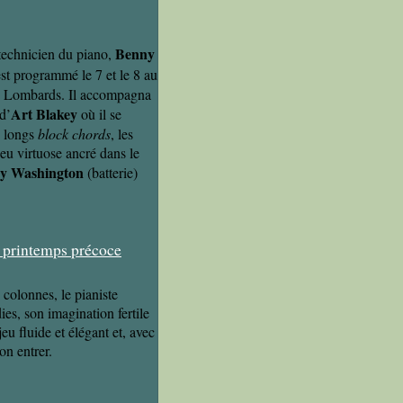
Benny
technicien du piano,
st programmé le 7 et le 8 au
 Lombards. Il accompagna
Art Blakey
d’
où il se
s longs
block chords
, les
jeu virtuose ancré dans le
y Washington
(batterie)
olonnes, le pianiste
es, son imagination fertile
jeu fluide et élégant et, avec
on entrer.