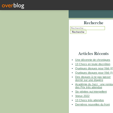
Recherche
Articles Récents
Une décennie de chroniques
13 Chocs en toute discrétion
Quelques disques pour l’été (II
Quelques disques pour l’été (I)
Des disques à ne pas laisser
dormir sur une étagère
Académie du Jazz : une remis
des Prix très attendue
Six pépites qui interpellent
Voeux 2022
13 Chocs très attendus
Dernières nouvelles du front