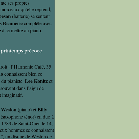
ente ses propres
 morceaux qu’elle reprend,
beson
(batterie) se sentent
 Bramerie
complète avec
té à se mettre au piano.
ndroit : l’Harmonie Café, 35
no
connaissent bien ce
Lee Konitz
 du pianiste,
et
s souvent dans l’aigu de
t imaginatif.
 Weston
Billy
(piano) et
(saxophone ténor) en duo à
e 1789 de Saint-Ouen le 14,
 deux hommes se connaissent
h”, un disque de Weston de