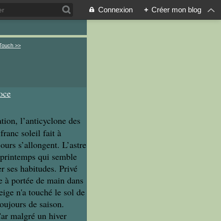
Connexion
+
Créer mon blog
 Touch >>
tion, l’anticyclone des
anc soleil fait à
jours s’allongent. L’astre
n printemps qui semble
er ses habitudes. Privé
te à portée de main dans
eige n'a touché le sol de
toujours de saison.
Car malgré un hiver