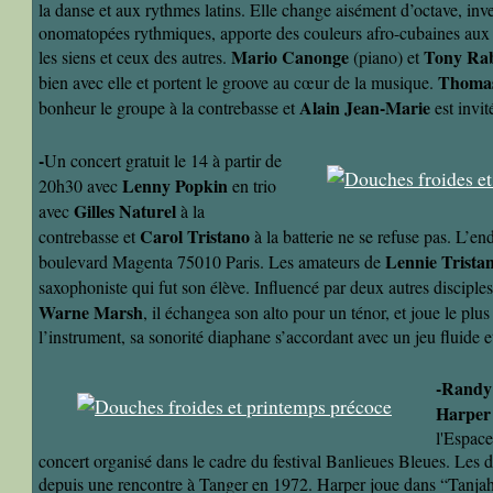
la danse et aux rythmes latins. Elle change aisément d’octave, inv
onomatopées rythmiques, apporte des couleurs afro-cubaines aux
Mario Canonge
Tony Ra
les siens et ceux des autres.
(piano) et
Thomas
bien avec elle et portent le groove au cœur de la musique.
Alain Jean-Marie
bonheur le groupe à la contrebasse et
est invi
-
Un concert gratuit le 14 à partir de
Lenny Popkin
20h30 avec
en trio
Gilles Naturel
avec
à la
Carol Tristano
contrebasse et
à la batterie ne se refuse pas. L’e
Lennie Trista
boulevard Magenta 75010 Paris. Les amateurs de
saxophoniste qui fut son élève. Influencé par deux autres disciples
Warne Marsh
, il échangea son alto pour un ténor, et joue le plu
l’instrument, sa sonorité diaphane s’accordant avec un jeu fluide e
-Randy
Harper
l'Espac
concert organisé dans le cadre du festival Banlieues Bleues. Les
depuis une rencontre à Tanger en 1972. Harper joue dans “Tanja