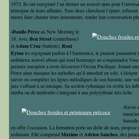
1973. Ils ont enregistré l’an dernier un nouvel opus pour Univers
témoigne de leurs affinités. Tous deux cherchent l’épure, refusent 
mieux faire chanter leurs instruments, rendre leur conversation plu
-Danilo Pérez
au New Morning le
Ben Street
18. Avec
(contrebasse)
Adam Cruz
Roni
et
(batterie),
Eytan
les rejoignant parfois à l’harmonica, le pianiste panaméen
ambitieux nouvel album qui rend hommage au conquistador Vas
premier européen a avoir découvert l’Océan Pacifique. Jouant une
Pérez aime masquer les mélodies qu’il introduit en solo, s’éloign
suivre ou compléter les lignes mélodiques de son bassiste, une voie
jazz s’offrant à sa musique. Sa section rythmique en révèle les inf
rumba ou de tamborito s’intégrant à une polyrythmie très riche.
-
Envie d
musicie
Sunside
en offre l’occasion. La formation porte un drôle de nom, propose 
Maxime
Adrien
Sanchez
séduisant. Elle comprend
et
, des jumea