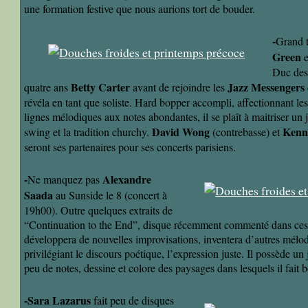
une formation festive que nous aurions tort de bouder.
-
Grand 
Green
e
Duc des
Betty Carter
Jazz Messengers
quatre ans
avant de rejoindre les
révéla en tant que soliste. Hard bopper accompli, affectionnant le
lignes mélodiques aux notes abondantes, il se plaît à maitriser un 
David Wong
Kenn
swing et la tradition churchy.
(contrebasse) et
seront ses partenaires pour ses concerts parisiens.
-
Alexandre
Ne manquez pas
Saada
au Sunside le 8 (concert à
19h00). Outre quelques extraits de
“Continuation to the End”, disque récemment commenté dans ces c
développera de nouvelles improvisations, inventera d’autres mélodi
privilégiant le discours poétique, l’expression juste. Il possède un 
peu de notes, dessine et colore des paysages dans lesquels il fait b
-Sara Lazarus
fait peu de disques