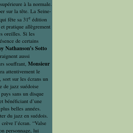
 supérieure à la normale.
r sur la tête. La Seine-
e
qui fête sa 31
édition
 et pratique allègrement
s oreilles. Si les
ésence de certains
y Nathanson’s Sotto
craignent aussi
Monsieur
urs souffrant,
ra attentivement le
sort sur les écrans un
e de jazz suédoise
n pays sans un disque
et bénéficiant d’une
 plus belles années.
ter du jazz en suédois.
 crève l’écran. “Valse
on personnage, lui