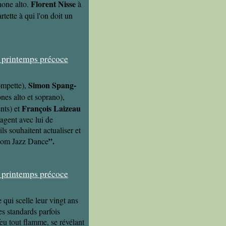
Florent Nisse
hone alto.
à
rtette à qui l'on doit un
Simon Spang-
ompette),
es alto et soprano),
François Laizeau
nts) et
tagent avec lui de
s souhaitent actualiser et
”.
eedom Jazz Dance
qui scelle leur vingt ans
es standards parfois
feu tout flamme, se révélant