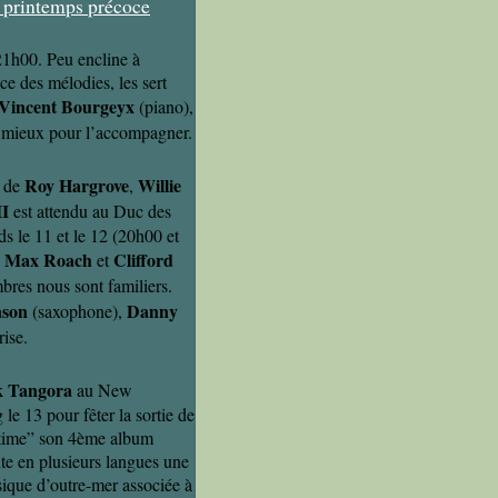
21h00. Peu encline à
ce des mélodies, les sert
Vincent Bourgeyx
(piano),
re mieux pour l’accompagner.
Roy Hargrove
Willie
 de
,
II
est attendu au Duc des
 le 11 et le 12 (20h00 et
Max Roach
Clifford
à
et
bres nous sont familiers.
nson
Danny
(saxophone),
rise.
k Tangora
au New
le 13 pour fêter la sortie de
time” son 4ème album
te en plusieurs langues une
sique d’outre-mer associée à