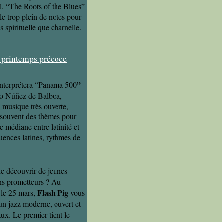
al. “The Roots of the Blues”
le trop plein de notes pour
s spirituelle que charnelle.
”
 interprétera “Panama 500
co Núñez de Balboa,
 musique très ouverte,
e souvent des thèmes pour
 médiane entre latinité et
luences latines, rythmes de
e découvrir de jeunes
ns prometteurs ? Au
Flash Pig
 le 25 mars,
vous
un jazz moderne, ouvert et
ux. Le premier tient le