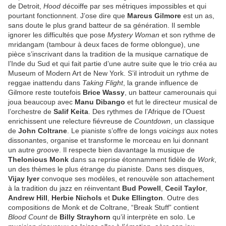
de Detroit,
Hood
décoiffe par ses métriques impossibles et qui
pourtant fonctionnent. J’ose dire que
Marcus Gilmore
est un as,
sans doute le plus grand batteur de sa génération. Il semble
ignorer les difficultés que pose
Mystery Woman
et son rythme de
mridangam (tambour à deux faces de forme oblongue), une
pièce s’inscrivant dans la tradition de la musique carnatique de
l’Inde du Sud et qui fait partie d’une autre suite que le trio créa au
Museum of Modern Art de New York. S’il introduit un rythme de
reggae inattendu dans
Taking Flight
, la grande influence de
Gilmore reste toutefois
Brice Wassy
, un batteur camerounais qui
joua beaucoup avec
Manu Dibango
et fut le directeur musical de
l’orchestre de
Salif Keita
. Des rythmes de l’Afrique de l’Ouest
enrichissent une relecture fiévreuse de
Countdown
, un classique
de
John Coltrane
. Le pianiste s’offre de longs
voicings
aux notes
dissonantes, organise et transforme le morceau en lui donnant
un autre
groove
. Il respecte bien davantage la musique de
Thelonious Monk
dans sa reprise étonnamment fidèle de
Work
,
un des thèmes le plus étrange du pianiste. Dans ses disques,
Vijay Iyer
convoque ses modèles, et renouvèle son attachement
à la tradition du jazz en réinventant
Bud Powell
,
Cecil Taylor
,
Andrew Hill
,
Herbie Nichols
et
Duke Ellington
. Outre des
compositions de Monk et de Coltrane, “Break Stuff” contient
Blood Count
de
Billy Strayhorn
qu’il interprète en solo. Le