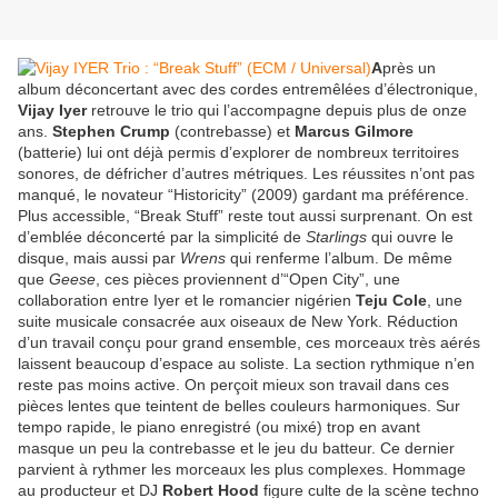
A
près un
album déconcertant avec des cordes entremêlées d’électronique,
Vijay Iyer
retrouve le trio qui l’accompagne depuis plus de onze
ans.
Stephen Crump
(contrebasse) et
Marcus Gilmore
(batterie) lui ont déjà permis d’explorer de nombreux territoires
sonores, de défricher d’autres métriques. Les réussites n’ont pas
manqué, le novateur “Historicity” (2009) gardant ma préférence.
Plus accessible, “Break Stuff” reste tout aussi surprenant. On est
d’emblée déconcerté par la simplicité de
Starlings
qui ouvre le
disque, mais aussi par
Wrens
qui renferme l’album. De même
que
Geese
, ces pièces proviennent d’“Open City”, une
collaboration entre Iyer et le romancier nigérien
Teju Cole
, une
suite musicale consacrée aux oiseaux de New York. Réduction
d’un travail conçu pour grand ensemble, ces morceaux très aérés
laissent beaucoup d’espace au soliste. La section rythmique n’en
reste pas moins active. On perçoit mieux son travail dans ces
pièces lentes que teintent de belles couleurs harmoniques. Sur
tempo rapide, le piano enregistré (ou mixé) trop en avant
masque un peu la contrebasse et le jeu du batteur. Ce dernier
parvient à rythmer les morceaux les plus complexes. Hommage
au producteur et DJ
Robert Hood
figure culte de la scène techno