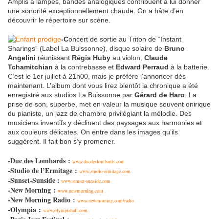
Amplis à lampes, bandes analogiques contribuent à lui donner
une sonorité exceptionnellement chaude. On a hâte d’en
découvrir le répertoire sur scène.
-C
oncert de sortie au Triton de “Instant
Sharings” (Label La Buissonne), disque solaire de
Bruno
Angelini
réunissant
Régis Huby
au violon,
Claude
Tchamitchian
à la contrebasse et
Edward Perraud
à la batterie.
C’est le 1er juillet à 21h00, mais je préfère l’annoncer dès
maintenant. L’album dont vous lirez bientôt la chronique a été
enregistré aux studios La Buissonne par
Gérard de Haro
. La
prise de son, superbe, met en valeur la musique souvent onirique
du pianiste, un jazz de chambre privilégiant la mélodie. Des
musiciens inventifs y déclinent des paysages aux harmonies et
aux couleurs délicates. On entre dans les images qu’ils
suggèrent. Il fait bon s’y promener.
-Duc des Lombards :
www.ducdeslombards.com
-Studio de l’Ermitage :
www.studio-ermitage.com
-Sunset-Sunside :
www.sunset-sunside.com
-New Morning :
www.newmorning.com
-New Morning Radio :
www.newmorning.com/radio
-Olympia :
www.olympiahall.com