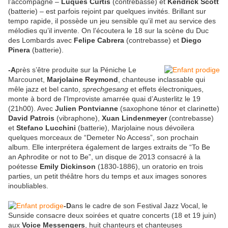
l’accompagne –
Luques Curtis
(contrebasse) et
Kendrick Scott
(batterie) – est parfois rejoint par quelques invités. Brillant sur
tempo rapide, il possède un jeu sensible qu’il met au service des
mélodies qu’il invente. On l’écoutera le 18 sur la scène du Duc
des Lombards avec
Felipe Cabrera
(contrebasse) et
Diego
Pinera
(batterie).
-A
près s’être produite sur la Péniche Le
Marcounet,
Marjolaine Reymond
, chanteuse inclassable qui
mêle jazz et bel canto,
sprechgesang
et effets électroniques,
monte à bord de l’Improviste amarrée quai d’Austerlitz le 19
(21h00). Avec
Julien Pontvianne
(saxophone ténor et clarinette)
David Patrois
(vibraphone),
Xuan Lindenmeyer
(contrebasse)
et
Stefano Lucchini
(batterie), Marjolaine nous dévoilera
quelques morceaux de “Demeter No Access”, son prochain
album. Elle interprétera également de larges extraits de “To Be
an Aphrodite or not to Be”, un disque de 2013 consacré à la
poétesse
Emily Dickinson
(1830-1886), un oratorio en trois
parties, un petit théâtre hors du temps et aux images sonores
inoubliables.
-D
ans le cadre de son Festival Jazz Vocal, le
Sunside consacre deux soirées et quatre concerts (18 et 19 juin)
aux
Voice Messengers
, huit chanteurs et chanteuses