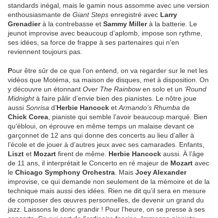
standards inégal, mais le gamin nous assomme avec une version
enthousiasmante de
Giant Steps
enregistré avec
Larry
Grenadier
à la contrebasse et
Sammy Miller
à la batterie. Le
jeunot improvise avec beaucoup d’aplomb, impose son rythme,
ses idées, sa force de frappe à ses partenaires qui n’en
reviennent toujours pas.
P
our être sûr de ce que l’on entend, on va regarder sur le net les
vidéos que Motéma, sa maison de disques, met à disposition. On
y découvre un étonnant
Over The Rainbow
en solo et un
‘Round
Midnight
à faire pâlir d’envie bien des pianistes. Le nôtre joue
aussi
Sonrisa
d’
Herbie Hancock
et
Armando’s Rhumba
de
Chick Corea
, pianiste qui semble l’avoir beaucoup marqué. Bien
qu‘ébloui, on éprouve en même temps un malaise devant ce
garçonnet de 12 ans qui donne des concerts au lieu d’aller à
l’école et de jouer à d’autres jeux avec ses camarades. Enfants,
Liszt
et
Mozart
firent de même.
Herbie Hancock
aussi. À l’âge
de 11 ans, il interprétait le Concerto en ré majeur de
Mozart
avec
le
Chicago Symphony Orchestra
. Mais
Joey Alexander
improvise, ce qui demande non seulement de la mémoire et de la
technique mais aussi des idées. Rien ne dit qu’il sera en mesure
de composer des œuvres personnelles, de devenir un grand du
jazz. Laissons le donc grandir ! Pour l’heure, on se presse à ses