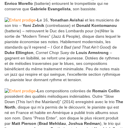
Enrico Morello
(batterie) entourent le trompettiste qui ne
conserve que
Gabriele Evangelista
, son bassiste.
-L
e 16,
Yonathan Avishai
et les musiciens de
son trio –
Yoni Zelnik
(contrebasse) et
Donald Kontomanou
(batterie) – retrouvent le Duc des Lombards pour (re)fêter la
sortie de “Modern Times” (Jazz & People), disque dans lequel le
pianiste économise ses notes. Habilement modernisés, les
standards qu’il reprend –
I Got it Bad (and That Ain’t Good)
de
Duke Ellington
,
Cornet Chop Suey
de
Louis Armstrong
–
gagnent en lisibilité, se refont une jeunesse. Dotées de rythmes
et de mélodies traversées par le blues, ses compositions
bénéficient du même traitement minimaliste. Peu de notes mais
un jazz qui respire et qui swingue, l’excellente section rythmique
du pianiste leur donnant rythme et tension.
-L
es compositions colorées de
Romain Collin
possèdent des qualités mélodiques indéniables. Outre “Slow
Down (This Isn’t the Mainland)” (2014) enregistré avec le trio
The
North
, disque qui m’a permis de le découvrir, le pianiste qui est
né en France et habite en Amérique a publié trois albums sous
son nom. Dans “Press Enter”, son disque le plus récent produit
par
Matt Pierson
(
Brad Mehldau
,
Joshua Redman
), le trio qui