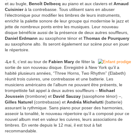
et au bugle,
Benoît Delbecq
au piano et aux claviers et
Arnaud
Cuisinier
à la contrebasse. Tous utilisent sans en abuser
l’électronique pour modifier les timbres de leurs instruments,
enrichir la palette sonore de leur groupe qui modernise le jazz et
jette de nombreux ponts entre les musiques. Leur nouveau
disque bénéficie aussi de la présence de deux autres souffleurs,
Daniel Erdmann
au saxophone ténor et
Thomas de Pourquery
au saxophone alto. Ils seront également sur scène pour en jouer
le répertoire.
-L
e 6, c’est au tour de
Fabien Mary
de fêter la
sortie de son nouveau disque. Enregistré à New York qu’il a
habité plusieurs années, “Three Horns, Two Rhythm” (Elabeth)
réunit trois cuivres, une contrebasse et une batterie. Les
musiciens américains de l’album ne pouvant être présents, le
trompettiste fait appel à deux autres souffleurs –
Michael
Joussein
(trombone) et
David Sauzay
(saxophone ténor) –,
Gilles Naturel
(contrebasse) et
Andréa Michelutti
(batterie)
assurant la rythmique. Sans piano pour poser des harmonies,
asseoir la tonalité, le nouveau répertoire qu’il a composé pour ce
nouvel album met en valeur les cuivres, leurs associations de
timbres. En vente depuis le 12 mai, il est tout à fait
recommandable.