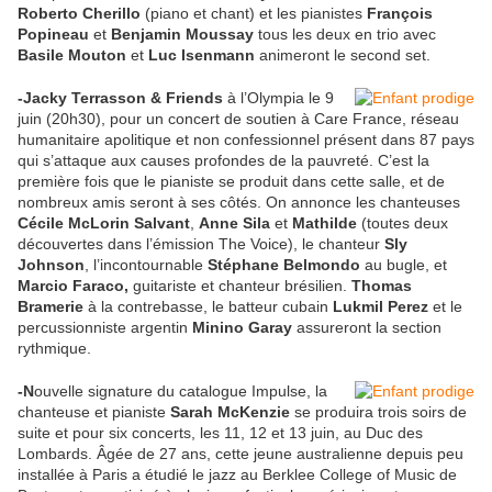
Roberto Cherillo
(piano et chant) et les pianistes
François
Popineau
et
Benjamin Moussay
tous les deux en trio avec
Basile Mouton
et
Luc Isenmann
animeront le second set.
-Jacky Terrasson
& Friends
à l’Olympia le 9
juin (20h30), pour un concert de soutien à Care France, réseau
humanitaire apolitique et non confessionnel présent dans 87 pays
qui s’attaque aux causes profondes de la pauvreté. C’est la
première fois que le pianiste se produit dans cette salle, et de
nombreux amis seront à ses côtés. On annonce les chanteuses
Cécile McLorin Salvant
,
Anne Sila
et
Mathilde
(toutes deux
découvertes dans l’émission The Voice), le chanteur
Sly
Johnson
, l’incontournable
Stéphane Belmondo
au bugle, et
Marcio Faraco,
guitariste et chanteur brésilien.
Thomas
Bramerie
à la contrebasse, le batteur cubain
Lukmil Perez
et le
percussionniste argentin
Minino Garay
assureront la section
rythmique.
-N
ouvelle signature du catalogue Impulse, la
chanteuse et pianiste
Sarah McKenzie
se produira trois soirs de
suite et pour six concerts, les 11, 12 et 13 juin, au Duc des
Lombards. Âgée de 27 ans, cette jeune australienne depuis peu
installée à Paris a étudié le jazz au Berklee College of Music de