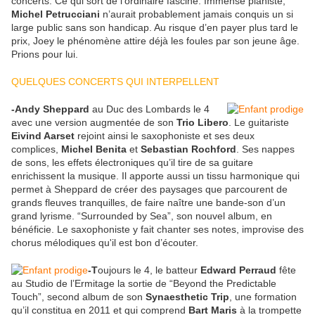
concerts. Ce qui sort de l’ordinaire fascine. Immense pianiste,
Michel Petrucciani
n’aurait probablement jamais conquis un si
large public sans son handicap. Au risque d’en payer plus tard le
prix, Joey le phénomène attire déjà les foules par son jeune âge.
Prions pour lui.
QUELQUES CONCERTS QUI INTERPELLENT
-Andy Sheppard
au Duc des Lombards le 4
avec une version augmentée de son
Trio Libero
. Le guitariste
Eivind Aarset
rejoint ainsi le saxophoniste et ses deux
complices,
Michel Benita
et
Sebastian Rochford
. Ses nappes
de sons, les effets électroniques qu’il tire de sa guitare
enrichissent la musique. Il apporte aussi un tissu harmonique qui
permet à Sheppard de créer des paysages que parcourent de
grands fleuves tranquilles, de faire naître une bande-son d’un
grand lyrisme. “Surrounded by Sea”, son nouvel album, en
bénéficie. Le saxophoniste y fait chanter ses notes, improvise des
chorus mélodiques qu'il est bon d’écouter.
-T
oujours le 4, le batteur
Edward Perraud
fête
au Studio de l’Ermitage la sortie de “Beyond the Predictable
Touch”, second album de son
Synaesthetic Trip
, une formation
qu’il constitua en 2011 et qui comprend
Bart Maris
à la trompette