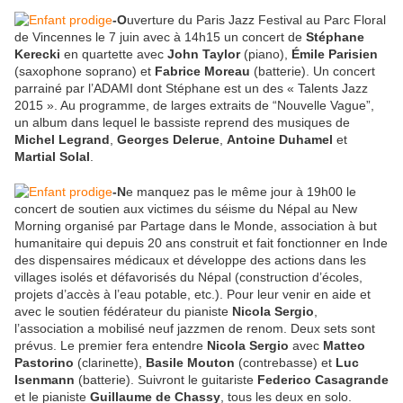
-O
uverture du Paris Jazz Festival au Parc Floral
de Vincennes le 7 juin avec à 14h15 un concert de
Stéphane
Kerecki
en quartette avec
John Taylor
(piano),
Émile Parisien
(saxophone soprano) et
Fabrice Moreau
(batterie). Un concert
parrainé par l’ADAMI dont Stéphane est un des « Talents Jazz
2015 ». Au programme, de larges extraits de “Nouvelle Vague”,
un album dans lequel le bassiste reprend des musiques de
Michel Legrand
,
Georges Delerue
,
Antoine Duhamel
et
Martial Solal
.
-N
e manquez pas le même jour à 19h00 le
concert de soutien aux victimes du séisme du Népal au New
Morning organisé par Partage dans le Monde, association à but
humanitaire qui depuis 20 ans construit et fait fonctionner en Inde
des dispensaires médicaux et développe des actions dans les
villages isolés et défavorisés du Népal (construction d’écoles,
projets d’accès à l’eau potable, etc.). Pour leur venir en aide et
avec le soutien fédérateur du pianiste
Nicola Sergio
,
l’association a mobilisé neuf jazzmen de renom. Deux sets sont
prévus. Le premier fera entendre
Nicola Sergio
avec
Matteo
Pastorino
(clarinette),
Basile Mouton
(contrebasse) et
Luc
Isenmann
(batterie). Suivront le guitariste
Federico Casagrande
et le pianiste
Guillaume de Chassy
, tous les deux en solo.