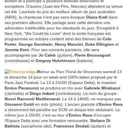
Boston et a participé à plusieurs festivals américains et
européens. D’autres (Juan-les-Pins, Marciac) attendent sa venue
cet été. Lauréate du prix du meilleur album de jazz australien
(ARIA), la chanteuse n’est pas sans évoquer
Diana Krall
dans
ses premiers albums. Elle partage avec cette dernière une
admiration indéfectible pour les standards du jazz. Enregistré à
New York, “We Could be Lover” dont la sortie française est
programmée en octobre contient ainsi des thèmes de
Cole
Porter
,
George Gershwin
,
Henry Mancini
,
Duke Ellington
et
Jerome Kern
. Pour ses concerts parisiens, elle sera
accompagnée par
Jo Caleb
(guitare),
Pierre Boussaguet
(contrebasse) et
Gregory Hutchinson
(batterie).
-R
etour au Parc Floral de Vincennes samedi 13
et dimanche 14 pour un week-end 100% italien proposé par le
Paris Jazz Festival. Le 13 à 21h00 (Espace Delta), le maestro
Enrico Pieranunzi
se produira en trio avec
Gabriele Mirabassi
(clarinette) et
Diego imbert
(contrebasse). Le nom du groupe :
Nuovi Racconti Mediterranei
. Le 14 à 14h00, ne manquez pas
Giovanni Guidi
en solo (photo). L’ancien pianiste d’
Enrico Rava
a récemment fait paraître sur ECM un disque très séduisant. Le
même jour à 15h30, c’est au tour d’
Enrico Rava
d’occuper
l’Espace Delta avec une formation renouvelée.
Stefano Di
Battista
(saxophone alto),
Francesco Diodati
(guitare) et