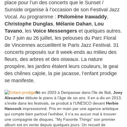
place pour l’un des concerts que le Sunset /
Sunside organise à l’occasion de son Festival Jazz
Vocal. Au programme :
Philomène Irawaddy
,
Christophe Dunglas
,
Mélanie Dahan
,
Lou
Tavano
, les
Voice Messengers
et quelques autres.
Du 7 juin au 26 juillet, les pelouses du Parc Floral
de Vincennes accueillent le Paris Jazz Festival. 31
concerts proposés sur 8 week-ends au milieu des
fleurs, des arbres et des oiseaux. La nature
prospère, les jardins étalent leurs couleurs, le geai
des chênes cajole, la pie jacasse, l’enfant prodige
se manifeste.
N
é en 2003 à Denpassar dans l’île de Bali,
Joey
Alexander
débute le piano à l’âge de six ans. Il en a dix en 2013,
s’invite dans les festivals, se produit à l’UNESCO devant
Herbie
Hancock
impressionné. Pris en main par une agence artistique
qui compte bien partout l’exhiber, il n’a eu aucun mal à trouver
une compagnie de disques. “My Favorite Things” son premier
album est en vente depuis quelques jours. Un recueil de