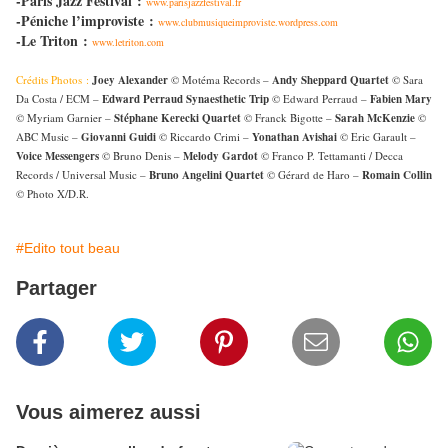
-Paris Jazz Festival :
www.parisjazzfestival.fr
-Péniche l’improviste :
www.clubmusiqueimproviste.wordpress.com
-Le Triton :
www.letriton.com
Crédits Photos :
Joey Alexander
© Motéma Records –
Andy Sheppard Quartet
© Sara
Da Costa / ECM –
Edward Perraud Synaesthetic Trip
© Edward Perraud –
Fabien Mary
© Myriam Garnier –
Stéphane Kerecki Quartet
© Franck Bigotte –
Sarah McKenzie
©
ABC Music –
Giovanni Guidi
© Riccardo Crimi –
Yonathan Avishai
© Eric Garault –
Voice Messengers
© Bruno Denis –
Melody Gardot
© Franco P. Tettamanti / Decca
Records / Universal Music –
Bruno Angelini Quartet
© Gérard de Haro –
Romain Collin
© Photo X/D.R.
#Edito tout beau
Partager
Vous aimerez aussi