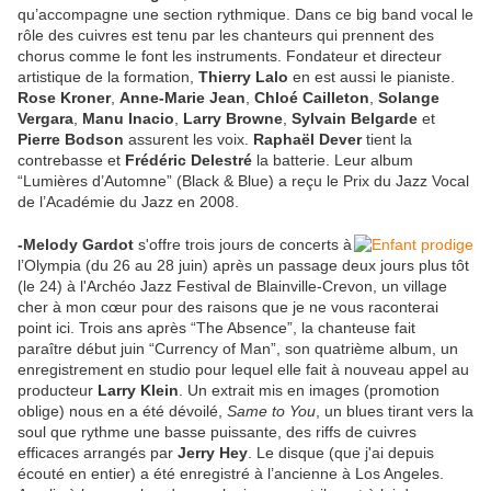
qu’accompagne une section rythmique. Dans ce big band vocal le
rôle des cuivres est tenu par les chanteurs qui prennent des
chorus comme le font les instruments. Fondateur et directeur
artistique de la formation,
Thierry Lalo
en est aussi le pianiste.
Rose Kroner
,
Anne-Marie Jean
,
Chloé Cailleton
,
Solange
Vergara
,
Manu Inacio
,
Larry Browne
,
Sylvain Belgarde
et
Pierre Bodson
assurent les voix.
Raphaël Dever
tient la
contrebasse et
Frédéric Delestré
la batterie. Leur album
“Lumières d’Automne” (Black & Blue) a reçu le Prix du Jazz Vocal
de l’Académie du Jazz en 2008.
-Melody Gardot
s'offre trois jours de concerts à
l’Olympia (du 26 au 28 juin) après un passage deux jours plus tôt
(le 24) à l'Archéo Jazz Festival de Blainville-Crevon, un village
cher à mon cœur pour des raisons que je ne vous raconterai
point ici. Trois ans après “The Absence”, la chanteuse fait
paraître début juin “Currency of Man”, son quatrième album, un
enregistrement en studio pour lequel elle fait à nouveau appel au
producteur
Larry Klein
. Un extrait mis en images (promotion
oblige) nous en a été dévoilé,
Same to You
, un blues tirant vers la
soul que rythme une basse puissante, des riffs de cuivres
efficaces arrangés par
Jerry Hey
. Le disque (que j'ai depuis
écouté en entier) a été enregistré à l’ancienne à Los Angeles.