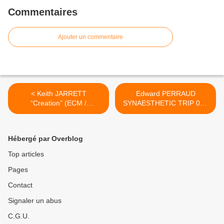
Commentaires
Ajouter un commentaire
< Keith JARRETT
Edward PERRAUD
“Creation” (ECM /
SYNAESTHETIC TRIP 02 :
Universal)
“Beyond the Predictable
Touch” (Quark / l’autre
distribution) >
Hébergé par Overblog
Top articles
Pages
Contact
Signaler un abus
C.G.U.