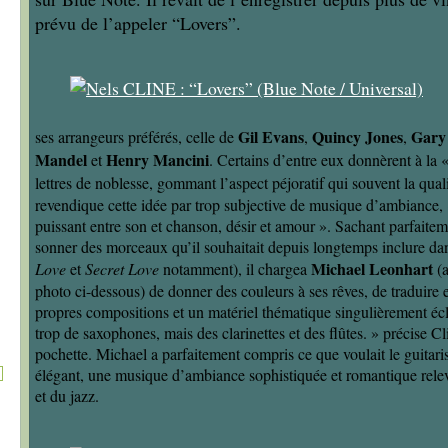
prévu de l’appeler “Lovers”.
Gil Evans
Quincy Jones
Gary
ses arrangeurs préférés, celle de
,
,
Mandel
Henry Mancini
et
. Certains d’entre eux donnèrent à la
lettres de noblesse, gommant l’aspect péjoratif qui souvent la quali
revendique cette idée par trop subjective de musique d’ambiance, 
puissant entre son et chanson, désir et amour ». Sachant parfait
sonner des morceaux qu’il souhaitait depuis longtemps inclure da
Michael Leonhart
Love
et
Secret Love
notamment), il chargea
(a
photo ci-dessous) de donner des couleurs à ses rêves, de traduire 
propres compositions et un matériel thématique singulièrement écl
trop de saxophones, mais des clarinettes et des flûtes. » précise C
pochette. Michael a parfaitement compris ce que voulait le guitari
élégant, une musique d’ambiance sophistiquée et romantique rele
et du jazz.