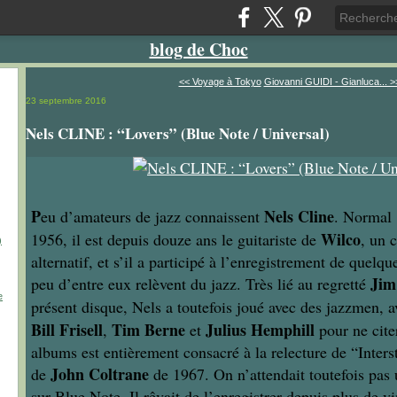
blog de Choc
<< Voyage à Tokyo
Giovanni GUIDI - Gianluca... >
23 septembre 2016
Nels CLINE : “Lovers” (Blue Note / Universal)
P
Nels Cline
eu d’amateurs de jazz connaissent
. Normal 
Wilco
1956, il est depuis douze ans le guitariste de
, un 
)
alternatif, et s’il a participé à l’enregistrement de quelq
Jim
peu d’entre eux relèvent du jazz. Très lié au regretté
e
présent disque, Nels a toutefois joué avec des jazzmen, 
Bill Frisell
Tim Berne
Julius Hemphill
,
et
pour ne cite
albums est entièrement consacré à la relecture de “Inters
John Coltrane
de
de 1967. On n’attendait toutefois pas
sur Blue Note. Il rêvait de l’enregistrer depuis plus de vi