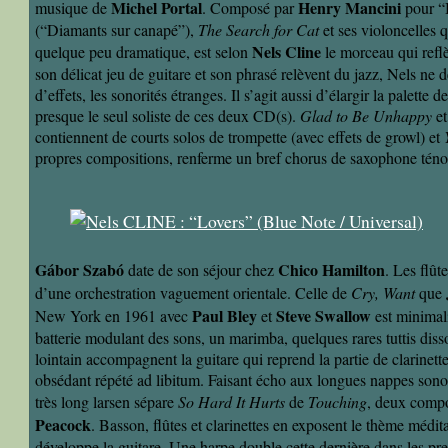
Michel Portal
Henry Mancini
musique de
. Composé par
pour “B
(“Diamants sur canapé”),
The Search for Cat
et ses violoncelles q
Nels Cline
quelque peu dramatique, est selon
le morceau qui refl
son délicat jeu de guitare et son phrasé relèvent du jazz, Nels ne 
d’effets, les sonorités étranges. Il s’agit aussi d’élargir la palette de
presque le seul soliste de ces deux CD(s).
Glad to Be Unhappy
e
contiennent de courts solos de trompette (avec effets de growl) et
propres compositions, renferme un bref chorus de saxophone téno
Gábor Szabó
Chico Hamilton
date de son séjour chez
. Les flût
d’une orchestration vaguement orientale. Celle de
Cry, Want
que
Paul Bley
Steve Swallow
New York en 1961 avec
et
est minimal
batterie modulant des sons, un marimba, quelques rares tuttis diss
lointain accompagnent la guitare qui reprend la partie de clarinet
obsédant répété ad libitum. Faisant écho aux longues nappes sonor
très long larsen sépare
So Hard It Hurts
de
Touching
, deux compo
Peacock
. Basson, flûtes et clarinettes en exposent le thème médit
développe la guitare. Une harpe double cette dernière dans les p