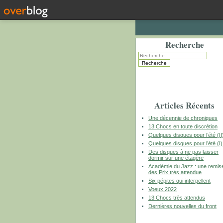
Recherche
Articles Récents
Une décennie de chroniques
13 Chocs en toute discrétion
Quelques disques pour l’été (II
Quelques disques pour l’été (I)
Des disques à ne pas laisser
dormir sur une étagère
Académie du Jazz : une remis
des Prix très attendue
Six pépites qui interpellent
Voeux 2022
13 Chocs très attendus
Dernières nouvelles du front