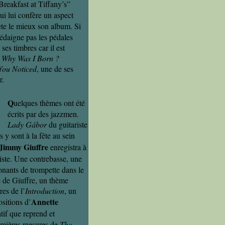
reakfast at Tiffany’s”
ui lui confère un aspect
ète le mieux son album. Si
dédaigne pas les pédales
 ses timbres car il est
t
Why Was I Born ?
You Noticed
, une de ses
r.
Q
uelques thèmes ont été
écrits par des jazzmen.
Lady Gábor
du guitariste
es y sont à la fête au sein
Jimmy Giuffre
enregistra à
iste. Une contrebasse, une
onants de trompette dans le
te de Giuffre, un thème
es de l’
Introduction
, un
Annette
sitions d’
atif que reprend et
remières mesures de
The