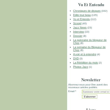
Vu Et Entendu
Chroniques de disques
(332)
Edito tout beau
(135)
Vu et Entendu
(112)
Scoop!
(40)
Jazz News
(23)
Interview
(10)
Dossier
(8)
La quinzaine du blogueur de
Choc
(8)
La semaine du Blogueur de
Choc
(8)
A voir et à entendre
(4)
DVD
(3)
La Réédition du mois
(2)
Photos Jazz
(1)
Newsletter
Abonnez-vous pour être averti des
nouveaux articles publiés.
Email
Liens