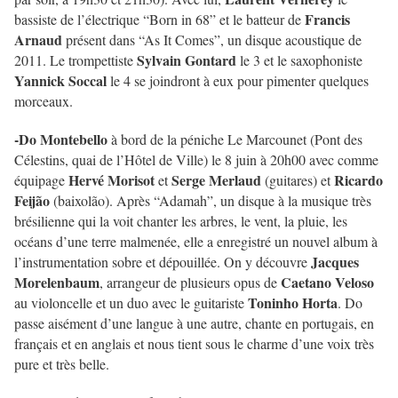
Francis
bassiste de l’électrique “Born in 68
” et le batteur de
Arnaud
présent dans “As It Comes”, un disque acoustique de
Sylvain Gontard
2011. Le trompettiste
le 3 et le saxophoniste
Yannick Soccal
le 4 se joindront à eux pour pimenter quelques
morceaux.
-Do Montebello
à bord de la péniche Le Marcounet (Pont des
Célestins, quai de l’Hôtel de Ville) le 8 juin à 20h00 avec comme
Hervé Morisot
Serge Merlaud
Ricardo
équipage
et
(guitares) et
Feijão
(baixolão). Après “Adamah”, un disque à la musique très
brésilienne qui la voit chanter les arbres, le vent, la pluie, les
océans d’une terre malmenée, elle a enregistré un nouvel album à
Jacques
l’instrumentation sobre et dépouillée. On y découvre
Morelenbaum
Caetano Veloso
, arrangeur de plusieurs opus de
Toninho Horta
au violoncelle et un duo avec le guitariste
. Do
passe aisément d’une langue à une autre, chante en portugais, en
français et en anglais et nous tient sous le charme d’une voix très
pure et très belle.