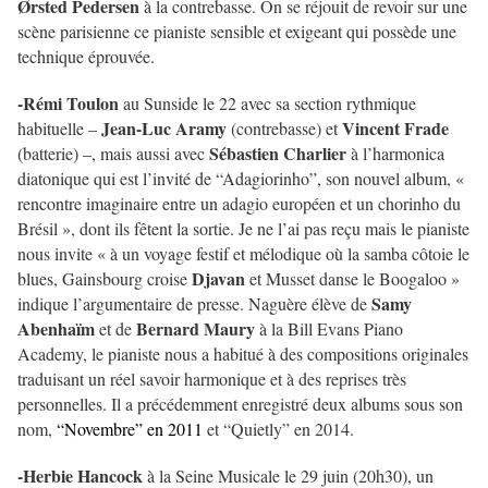
Ørsted Pedersen
à la contrebasse. On se réjouit de revoir sur une
scène parisienne ce pianiste sensible et exigeant qui possède une
technique éprouvée.
-Rémi Toulon
au Sunside le 22 avec sa section rythmique
Jean-Luc Aramy
Vincent Frade
habituelle –
(contrebasse) et
Sébastien Charlier
(batterie) –, mais aussi avec
à l’harmonica
diatonique qui est l’invité de “Adagiorinho”, son nouvel album, «
rencontre imaginaire entre un adagio européen et un chorinho du
Brésil », dont ils fêtent la sortie. Je ne l’ai pas reçu mais le pianiste
nous invite « à un voyage festif et mélodique où la samba côtoie le
Djavan
blues, Gainsbourg croise
et Musset danse le Boogaloo »
Samy
indique l’argumentaire de presse. Naguère élève de
Abenhaïm
Bernard Maury
et de
à la Bill Evans Piano
Academy, le pianiste nous a habitué à des compositions originales
traduisant un réel savoir harmonique et à des reprises très
personnelles. Il a précédemment enregistré deux albums sous son
nom,
“Novembre” en 2011
et “Quietly” en 2014.
-Herbie Hancock
à la Seine Musicale le 29 juin (20h30), un