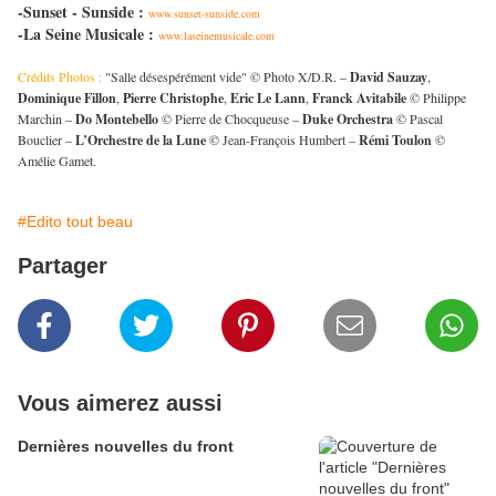
-Sunset - Sunside :
www.sunset-sunside.com
-La Seine Musicale :
www.laseinemusicale.com
Crédits Photos :
"Salle désespérément vide" © Photo X/D.R. –
David Sauzay
,
Dominique Fillon
,
Pierre Christophe
,
Eric Le Lann
,
Franck Avitabile
© Philippe
Marchin –
Do Montebello
© Pierre de Chocqueuse –
Duke Orchestra
© Pascal
Bouclier –
L’Orchestre de la Lune
© Jean-François Humbert –
Rémi Toulon
©
Amélie Gamet.
#Edito tout beau
Partager
Vous aimerez aussi
Dernières nouvelles du front