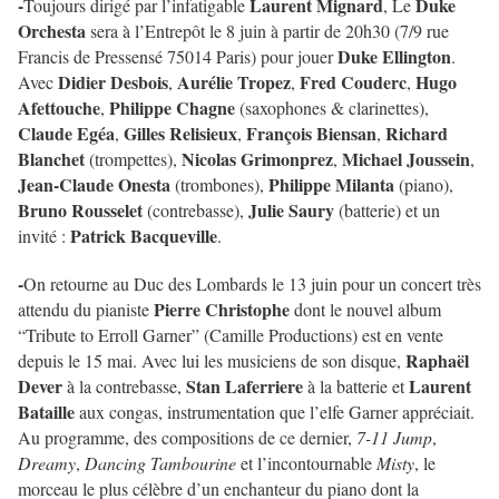
-
Laurent Mignard
Duke
Toujours dirigé par l’infatigable
, Le
Orchesta
sera à l’Entrepôt le 8 juin à partir de 20h30 (7/9 rue
Duke Ellington
Francis de Pressensé 75014 Paris) pour jouer
.
Didier Desbois
Aurélie Tropez
Fred Couderc
Hugo
Avec
,
,
,
Afettouche
Philippe Chagne
,
(saxophones & clarinettes),
Claude Egéa
Gilles Relisieux
François Biensan
Richard
,
,
,
Blanchet
Nicolas Grimonprez
Michael Joussein
(trompettes),
,
,
Jean-Claude Onesta
Philippe Milanta
(trombones),
(piano),
Bruno Rousselet
Julie Saury
(contrebasse),
(batterie) et un
Patrick Bacqueville
invité :
.
-
On retourne au Duc des Lombards le 13 juin pour un concert très
Pierre Christophe
attendu du pianiste
dont le nouvel album
“Tribute to Erroll Garner” (Camille Productions) est en vente
Raphaël
depuis le 15 mai. Avec lui les musiciens de son disque,
Dever
Stan Laferriere
Laurent
à la contrebasse,
à la batterie et
Bataille
aux congas, instrumentation que l’elfe Garner appréciait.
Au programme, des compositions de ce dernier,
7-11 Jump
,
Dreamy
,
Dancing Tambourine
et l’incontournable
Misty
, le
morceau le plus célèbre d’un enchanteur du piano dont la