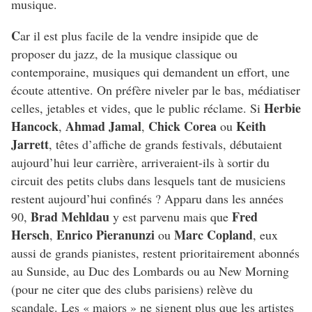
musique.
C
ar il est plus facile de la vendre insipide que de
proposer du jazz, de la musique classique ou
contemporaine, musiques qui demandent un effort, une
écoute attentive. On préfère niveler par le bas, médiatiser
Herbie
celles, jetables et vides, que le public réclame. Si
Hancock
Ahmad Jamal
Chick Corea
Keith
,
,
ou
Jarrett
, têtes d’affiche de grands festivals, débutaient
aujourd’hui leur carrière, arriveraient-ils à sortir du
circuit des petits clubs dans lesquels tant de musiciens
restent aujourd’hui confinés ? Apparu dans les années
Brad Mehldau
Fred
90,
y est parvenu mais que
Hersch
Enrico Pieranunzi
Marc Copland
,
ou
, eux
aussi de grands pianistes, restent prioritairement abonnés
au Sunside, au Duc des Lombards ou au New Morning
(pour ne citer que des clubs parisiens) relève du
scandale. Les « majors » ne signent plus que les artistes