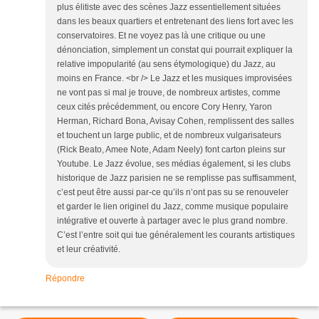
plus élitiste avec des scènes Jazz essentiellement situées
dans les beaux quartiers et entretenant des liens fort avec les
conservatoires. Et ne voyez pas là une critique ou une
dénonciation, simplement un constat qui pourrait expliquer la
relative impopularité (au sens étymologique) du Jazz, au
moins en France. <br /> Le Jazz et les musiques improvisées
ne vont pas si mal je trouve, de nombreux artistes, comme
ceux cités précédemment, ou encore Cory Henry, Yaron
Herman, Richard Bona, Avisay Cohen, remplissent des salles
et touchent un large public, et de nombreux vulgarisateurs
(Rick Beato, Amee Note, Adam Neely) font carton pleins sur
Youtube. Le Jazz évolue, ses médias également, si les clubs
historique de Jazz parisien ne se remplisse pas suffisamment,
c’est peut être aussi par-ce qu’ils n’ont pas su se renouveler
et garder le lien originel du Jazz, comme musique populaire
intégrative et ouverte à partager avec le plus grand nombre.
C’est l’entre soit qui tue généralement les courants artistiques
et leur créativité.
Répondre