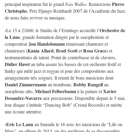
Pierre
principal inspirateur fut le grand
Fats Waller
. Remercions
Christophe
, Prix Django Reinhardt 2007 de l’Académie du Jazz,
de nous faire revivre sa musique.
-
Orchestre de
Le 15 à 21h00, le Studio de l’Ermitage accueille l’
la Lune
, grande formation dirigée par le saxophoniste et
Jon Handelsmann
compositeur
réunissant chanteurs et
Kania Allard
Brad Scott
Rosa Grace
chanteuses (
,
et
) et
instrumentistes de talent. Point de contrebasse ni de claviers,
Didier Havet
au tuba assure les basses de cet orchestre festif et
funky qui mêle jazz et reggae et joue des compositions aux
arrangements très soignés. Il réunit de bons musiciens dont
Daniel Zimmermann
Bobby Rangell
au trombone,
au
Michael Felberbaum
Xavier
saxophone alto,
à la guitare et
Desandre-Navarre
aux percussions. Disponible depuis le 5 mai,
leur disque s’intitule “Dancing Bob” (Cristal Records) et mérite
une écoute attentive.
-
Eric Le Lann
au Sunside le 16 avec les musiciens de “Life on
Mars”, un album de 2015, un des meilleurs de sa discographie.