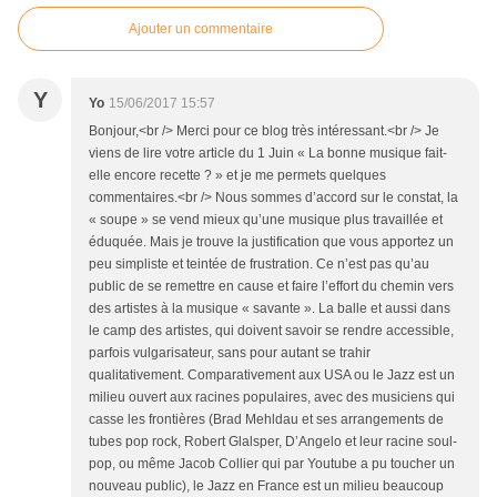
Ajouter un commentaire
Y
Yo
15/06/2017 15:57
Bonjour,<br /> Merci pour ce blog très intéressant.<br /> Je
viens de lire votre article du 1 Juin « La bonne musique fait-
elle encore recette ? » et je me permets quelques
commentaires.<br /> Nous sommes d’accord sur le constat, la
« soupe » se vend mieux qu’une musique plus travaillée et
éduquée. Mais je trouve la justification que vous apportez un
peu simpliste et teintée de frustration. Ce n’est pas qu’au
public de se remettre en cause et faire l’effort du chemin vers
des artistes à la musique « savante ». La balle et aussi dans
le camp des artistes, qui doivent savoir se rendre accessible,
parfois vulgarisateur, sans pour autant se trahir
qualitativement. Comparativement aux USA ou le Jazz est un
milieu ouvert aux racines populaires, avec des musiciens qui
casse les frontières (Brad Mehldau et ses arrangements de
tubes pop rock, Robert Glalsper, D’Angelo et leur racine soul-
pop, ou même Jacob Collier qui par Youtube a pu toucher un
nouveau public), le Jazz en France est un milieu beaucoup