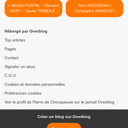
< Michel PORTAL – Richard
Yves ROUSSEAU /
HERY – Xavier TRIBOLET
Christophe MARGUET
– Quatuor EBENE : “Eternal
Quintet : “Spirit Dance”
Stories” (Erato / Warner
(Cristal Records / Pias) >
Classics)
Hébergé par Overblog
Top articles
Pages
Contact
Signaler un abus
C.G.U.
Cookies et données personnelles
Préférences cookies
Voir le profil de Pierre de Chocqueuse sur le portail Overblog
Créer un blog sur Overblog