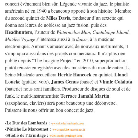
concert événement bien sûr. Légende vivante du jazz, le pianiste
américain né en 1940 a beaucoup apporté à son histoire. Membre
Miles Davis
du second quintet de
, fondateur d’un sextette qui
donna ses lettres de noblesse au jazz fusion, puis des
Headhunters
, l’auteur de
Watermelon Man
,
Cantaloupe Island
,
Maiden Voyage
s’intéressa aussi à la
danse
, à la musique
électronique. Aimant s’amuser avec de nouveaux instruments, il
s’impliqua aussi dans des projets commerciaux. Il n’a plus rien
publié depuis “The Imagine Project
”
en 2010, superproduction
plutôt réussie enregistrée avec des musiciens du monde entier. La
Herbie Hancock
Lionel
Seine Musicale accueillera
en quintet.
Loueke
James Genus
Vinnie Colaiuta
(guitare, voix),
(basse) et
(batterie) nous sont familiers. Producteur de disques de soul et de
Terrace Jamahl Martin
funk, le multi-instrumentiste
(saxophone, claviers) sera pour beaucoup une découverte.
Puissent-ils nous offrir un bon concert de jazz.
-Le Duc des Lombards :
www.ducdeslombards.com
-Péniche Le Marcounet :
www.peniche-marcounet.fr
-Studio de l’Ermitage :
www.studio-ermitage.com