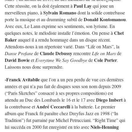
Paul Lay
Cette réussite, on la doit également à
qui joue un
Sylvain Romano
merveilleux piano, à
dont la solide contrebasse
Donald Kontomanou
porte la musique et au drumming subtil de
.
Avec eux, Le Lann exprime ses sentiments, son lyrisme. En
Chet
quelques notes, le mélodiste installe l’émotion. On pense à
Baker
auquel il a rendu hommage dans un disque récent.
Attendons-nous à un répertoire varié. Dans “Life on Mars”, la
Claude Debussy
Danse Profane
de
rencontre
Life on Mars
de
David Bowie
Cole Porter
et
Everytime We Say Goodbye
de
.
Laissons nous donc surprendre.
-Franck Avitabile
que l’on a un peu perdu de vue ces dernières
années et qui n’a pas fait de disques sous son nom depuis 2009
(“Paris Sketches” consacré à ses propres compositions) est
Diego Imbert
attendu au Duc des Lombards le 16 et le 17 avec
à
André Ceccarelli
la contrebasse et
à la batterie. Le premier
album que Franck fit paraître chez Dreyfus Jazz en 1998 (“In
Tradition”) fut parrainé par Michel Petrucciani. “Right Time” qui
Niels-Henning
lui succéda en 2000 fut enregistré en trio avec