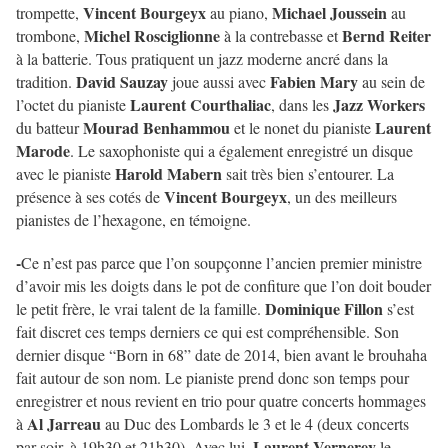
Vincent Bourgeyx
Michael Joussein
trompette,
au piano,
au
Michel Rosciglionne
Bernd Reiter
trombone,
à la contrebasse et
à la batterie. Tous pratiquent un jazz moderne ancré dans la
David Sauzay
Fabien Mary
tradition.
joue aussi avec
au sein de
Laurent Courthaliac
Jazz Workers
l’octet du pianiste
, dans les
Mourad Benhammou
Laurent
du batteur
et le nonet du pianiste
Marode
. Le saxophoniste qui a également enregistré un disque
Harold Mabern
avec le pi
aniste
sait très bien s’entourer. La
Vincent Bourgeyx
présence à ses cotés de
, un des meilleurs
pianistes de l’hexagone, en témoigne.
-
Ce n’est pas parce que l’on soupçonne l’ancien premier ministre
d’avoir mis les doigts dans le pot de confiture que l’on doit bouder
Dominique Fillon
le petit frère, le vrai talent de la famille.
s’est
fait discret ces temps derniers ce qui est compréhensible. Son
dernier disque “Born in 68
”
date de 2014, bien avant le brouhaha
fait autour de son nom. Le pianiste prend donc son temps pour
enregistrer et nous revient en trio pour quatre concerts hommages
Al Jarreau
à
au Duc des Lombards le 3 et le 4 (deux concerts
Laurent Vernerey
par soir, à 19h30 et 21h30). Avec lui,
le