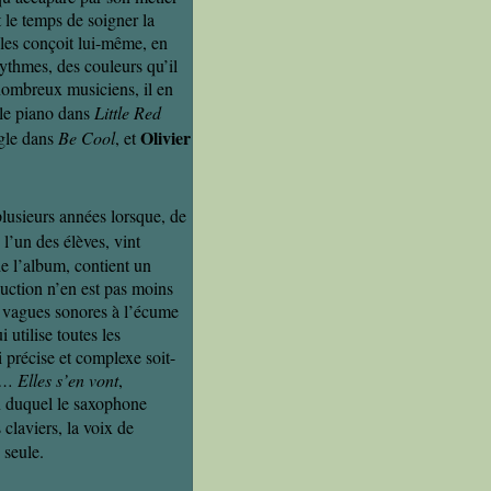
 le temps de soigner la
les conçoit lui-même, en
 rythmes, des couleurs qu’il
 nombreux musiciens, il en
 le piano dans
Little Red
Olivier
ugle dans
Be Cool
, et
 plusieurs années lorsque, de
 l’un des élèves, vint
de l’album, contient un
duction n’en est pas moins
, vagues sonores à l’écume
utilise toutes les
 précise et complexe soit-
… Elles s’en vont
,
n duquel le saxophone
claviers, la voix de
 seule.