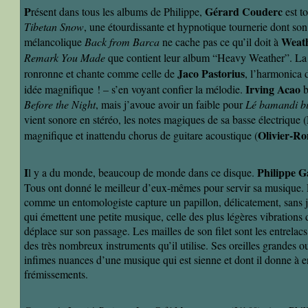
P
Gérard Couderc
résent dans tous les albums de Philippe,
est t
Tibetan Snow
, une étourdissante et hypnotique tournerie dont son 
Weat
mélancolique
Back from Barca
ne cache pas ce qu’il doit à
Remark You Made
que contient leur album “Heavy Weather”. La
Jaco Pastorius
ronronne et chante comme celle de
, l’harmonica 
Irving Acao
idée magnifique ! – s’en voyant confier la mélodie.
b
Before the Night
, mais j’avoue avoir un faible pour
Lé bamandi b
vient sonore en stéréo, les notes magiques de sa basse électrique (
Olivier-R
magnifique et inattendu chorus de guitare acoustique (
I
Philippe Ga
l y a du monde, beaucoup de monde dans ce disque.
Tous ont donné le meilleur d’eux-mêmes pour servir sa musique. P
comme un entomologiste capture un papillon, délicatement, sans j
qui émettent une petite musique, celle des plus légères vibrations d
déplace sur son passage. Les mailles de son filet sont les entrelac
des très nombreux instruments qu’il utilise. Ses oreilles grandes ou
infimes nuances d’une musique qui est sienne et dont il donne à 
frémissements.