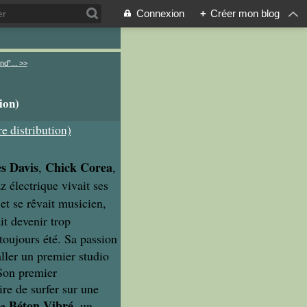
Connexion
+
Créer mon blog
d”... >>
ion)
s Davis
Chick Corea
,
,
z électrique vivait ses
et se rêvait musicien,
ait devenir trop
 toujours été. Sa passion
aller un premier studio
 Son premier
re de surfer sur une
Béton Vibré
de
, un