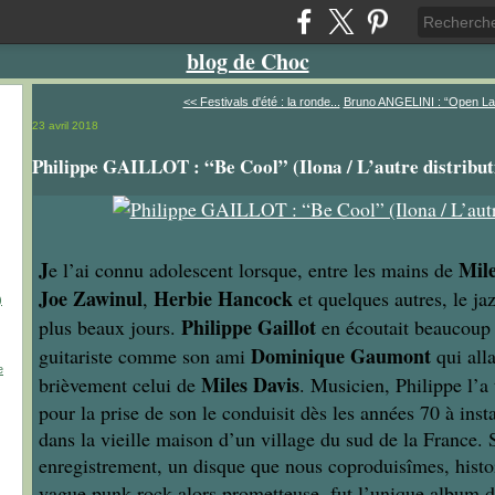
blog de Choc
<< Festivals d'été : la ronde...
Bruno ANGELINI : “Open Lan
23 avril 2018
Philippe GAILLOT : “Be Cool” (Ilona / L’autre distribut
J
Mile
e l’ai connu adolescent lorsque, entre les mains de
Joe Zawinul
Herbie Hancock
,
et quelques autres, le jaz
)
Philippe Gaillot
plus beaux jours.
en écoutait beaucoup 
Dominique Gaumont
guitariste comme son ami
qui all
e
Miles Davis
brièvement celui de
. Musicien, Philippe l’a
pour la prise de son le conduisit dès les années 70 à inst
dans la vieille maison d’un village du sud de la France.
enregistrement, un disque que nous coproduisîmes, histoi
vague punk rock alors prometteuse, fut l’unique album 