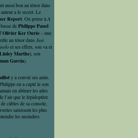
out aussi bon au ténor dans
auteur a le secret. Le
her Report
. On pense à
A
Philippe Panel
 basse de
Olivier Ker Ourio
d’
– une
rille au ténor dans
Just
inolo
et ses effets, son va et
Linley Marthe
), son
oman Garcia
).
illot
y a convié ses amis.
hilippe en a capté le son
amais en abîmer les ailes
e l’air que le lépidoptère
s de câbles de sa console,
vertes saisissent les plus
entendre les moindres