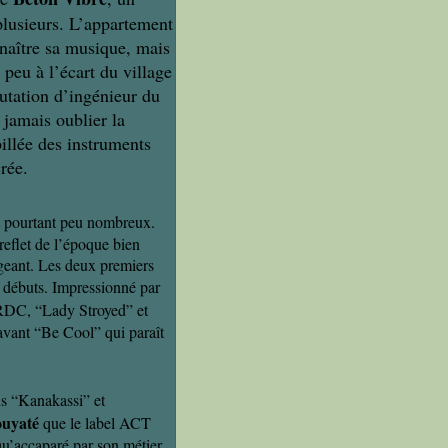
plusieurs. L’appartement
 naître sa musique, mais
 peu à l’écart du village
utation d’ingénieur du
 jamais oublier la
billée des instruments
crée.
t pourtant peu nombreux.
reflet de l’époque bien
igeant. Les deux premiers
 débuts. Impressionné par
l RDC, “Lady Stroyed” et
vant “Be Cool” qui paraît
ns “Kanakassi” et
ouyaté
que le label ACT
qu’accaparé par son métier