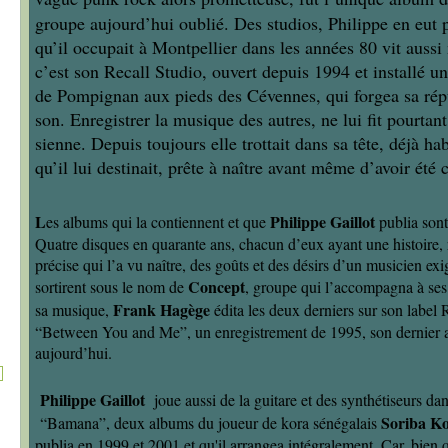
groupe aujourd’hui oublié. Des studios, Philippe en eut 
qu’il occupait à Montpellier dans les années 80 vit aussi
c’est son Recall Studio, ouvert depuis 1994 et installé un
de Pompignan aux pieds des Cévennes, qui forgea sa rép
son. Enregistrer la musique des autres, ne lui fit pourtant
sienne. Depuis toujours elle trottait dans sa tête, déjà ha
qu’il lui destinait, prête à naître avant même d’avoir été 
L
Philippe Gaillot
es albums qui la contiennent et que
publia son
Quatre disques en quarante ans, chacun d’eux ayant une histoire, 
précise qui l’a vu naître, des goûts et des désirs d’un musicien ex
Concept
sortirent sous le nom de
, groupe qui l’accompagna à ses
Frank Hagège
sa musique,
édita les deux derniers sur son labe
“Between You and Me”, un enregistrement de 1995, son dernier a
aujourd’hui.
Philippe Gaillot
joue aussi de la guitare et des synthétiseurs da
Soriba K
“Bamana”, deux albums du joueur de kora sénégalais
publia en 1999 et 2001 et qu'il arrangea intégralement. Car, bien 