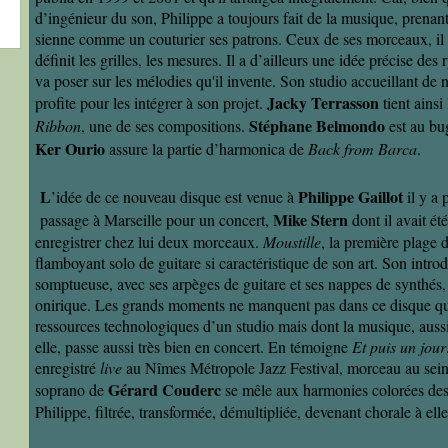
d’ingénieur du son, Philippe a toujours fait de la musique, prenant
sienne comme un couturier ses patrons. Ceux de ses morceaux, il 
définit les grilles, les mesures. Il a d’ailleurs une idée précise des
va poser sur les mélodies qu'il invente. Son studio accueillant de
Jacky Terrasson
profite pour les intégrer à son projet.
tient ainsi
Stéphane Belmondo
Ribbon
, une de ses compositions.
est au b
Ker Ourio
assure la partie d’harmonica de
Back from Barca
.
L
Philippe Gaillot
’idée de ce nouveau disque est venue à
il y a
Mike Stern
passage à Marseille pour un concert,
dont il avait été
enregistrer chez lui deux morceaux.
Moustille
, la première plage 
flamboyant solo de guitare si caractéristique de son art. Son intro
somptueuse, avec ses arpèges de guitare et ses nappes de synthés
onirique. Les grands moments ne manquent pas dans ce disque qui 
ressources technologiques d’un studio mais dont la musique, aussi
elle, passe aussi très bien en concert. En témoigne
Et puis un jour
enregistré
live
au Nîmes Métropole Jazz Festival, morceau au sei
Gérard Couderc
soprano de
se mêle aux harmonies colorées des 
Philippe, filtrée, transformée, démultipliée, devenant chorale à elle