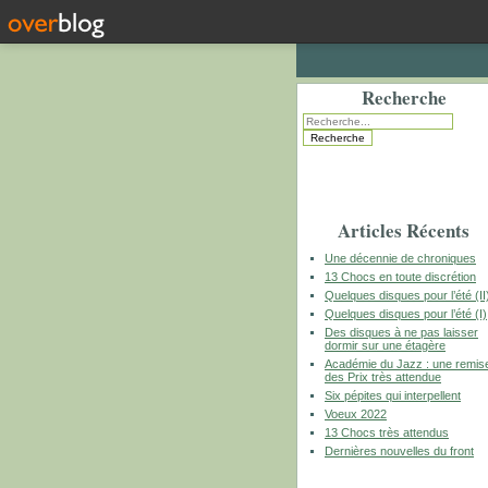
Recherche
Articles Récents
Une décennie de chroniques
13 Chocs en toute discrétion
Quelques disques pour l’été (II
Quelques disques pour l’été (I)
Des disques à ne pas laisser
dormir sur une étagère
Académie du Jazz : une remis
des Prix très attendue
Six pépites qui interpellent
Voeux 2022
13 Chocs très attendus
Dernières nouvelles du front