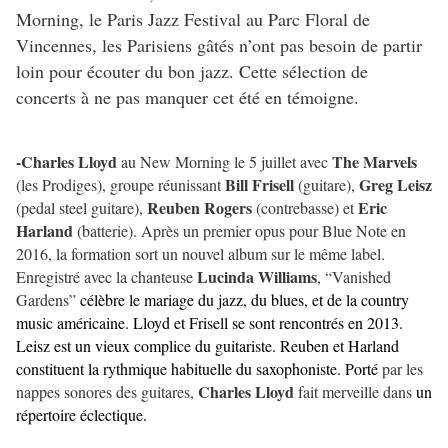
Morning, le Paris Jazz Festival au Parc Floral de
Vincennes, les Parisiens gâtés n’ont pas besoin de partir
loin pour écouter du bon jazz. Cette sélection de
concerts à ne pas manquer cet été en témoigne.
-Charles Lloyd
The Marvels
au New Morning le 5 juillet avec
Bill Frisell
Greg Leisz
(les Prodiges), groupe réunissant
(guitare),
Reuben Rogers
Eric
(pedal steel guitare),
(contrebasse) et
Harland
(batterie). Après un premier opus pour Blue Note en
2016, la formation sort un nouvel album sur le même label.
Lucinda Williams
Enregistré avec la chanteuse
, “Vanished
Gardens”
célèbre le mariage du jazz, du blues, et de la country
music américaine. Lloyd et Frisell se sont rencontrés en 2013.
Leisz est un vieux complice du guitariste. Reuben et Harland
constituent la rythmique habituelle du saxophoniste. Porté
par les
Charles Lloyd
nappes sonores des guitares,
fait merveille dans
un
répertoire éclectique.