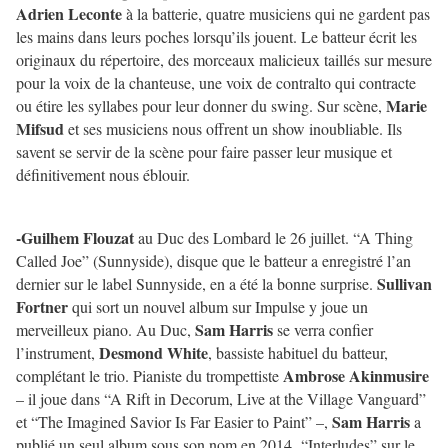
Adrien Leconte
à la batterie, quatre musiciens qui ne gardent pas
les mains dans leurs poches lorsqu’ils jouent. Le batteur écrit les
originaux du répertoire, des morceaux malicieux taillés sur mesure
pour la voix de la chanteuse, une voix de contralto qui contracte
Marie
ou étire les syllabes pour leur donner du swing. Sur scène,
Mifsud
et ses musiciens nous offrent un show inoubliable. Ils
savent se servir de la scène pour faire passer leur musique et
définitivement nous éblouir.
-Guilhem Flouzat
au Duc des Lombard le 26 juillet. “A Thing
Called Joe” (Sunnyside), disque que le batteur a enregistré l’an
Sullivan
dernier sur le label Sunnyside, en a été la bonne surprise.
Fortner
qui sort un nouvel album sur Impulse y joue un
Sam Harris
merveilleux piano. Au Duc,
se verra confier
Desmond White
l’instrument,
, bassiste habituel du batteur,
Ambrose Akinmusire
complétant le trio. Pianiste du trompettiste
– il joue dans “A Rift in Decorum, Live at the Village Vanguard”
Sam Harris
et “The Imagined Savior Is Far Easier to Paint” –,
a
publié un seul album sous son nom en 2014, “Interludes” sur le