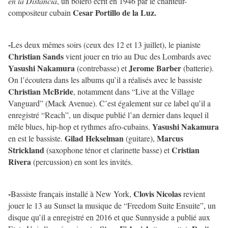
en la Distancia
, un boléro écrit en 1946 par le chanteur-
Cesar Portillo de la Luz.
compositeur cubain
-
Les deux mêmes soirs (ceux des 12 et 13 juillet), le pianiste
Christian Sands
vient jouer en trio au Duc des Lombards avec
Yasushi Nakamura
Jerome Barber
(contrebasse) et
(batterie).
On l’écoutera dans les albums qu’il a réalisés avec le bassiste
Christian McBride
, notamment dans “Live at the Village
Vanguard” (Mack Avenue). C’est également sur ce label qu’il a
enregistré “Reach”, un disque publié l’an dernier dans lequel il
Yasushi Nakamura
mêle blues, hip-hop et rythmes afro-cubains.
Gilad Hekselman
Marcus
en est le bassiste.
(guitare),
Strickland
Cristian
(saxophone ténor et clarinette basse) et
Rivera
(percussion) en sont les invités.
-
Clovis Nicolas
Bassiste français installé à New York,
revient
jouer le 13 au Sunset la musique de “Freedom Suite Ensuite”
,
un
disque qu’il a enregistré en 2016 et que Sunnyside a publié aux