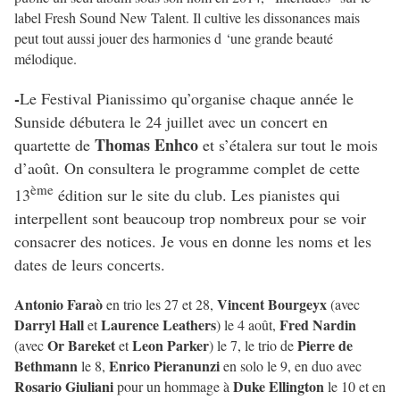
label Fresh Sound New Talent. Il cultive les dissonances mais
peut tout aussi jouer des harmonies d ‘une grande beauté
mélodique.
-
Le Festival Pianissimo qu’organise chaque année le
Sunside débutera le 24 juillet avec un concert en
Thomas Enhco
quartette de
et s’étalera sur tout le mois
d’août. On consultera le programme complet de cette
ème
13
édition sur le site du club. Les pianistes qui
interpellent sont beaucoup trop nombreux pour se voir
consacrer des notices. Je vous en donne les noms et les
dates de leurs concerts.
Antonio Faraò
Vincent Bourgeyx
en trio les 27 et 28,
(avec
Darryl Hall
Laurence Leathers
Fred Nardin
et
) le 4 août,
Or Bareket
Leon Parker
Pierre de
(avec
et
) le 7, le trio de
Bethmann
Enrico Pieranunzi
le 8,
en solo le 9, en duo avec
Rosario Giuliani
Duke Ellington
pour un hommage à
le 10 et en