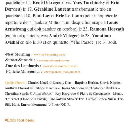
René Urtreger
Yves Torchinsky
Eric
quartette le 11,
(avec
et
Dervieu
Géraldine Laurent
) le 17,
transformant le trio en
Paul Lay
Eric Le Lann
quartette le 18,
et
(pour interpréter le
Louis
répertoire de “Thanks a Million”, un disque hommage à
Armstrong
Ramona Horvath
qui doit paraître en octobre) le 23,
André Villeger
Yonathan
(en trio et quartette avec
) le 28,
Avishai
en trio le 30 et en quintette (“The Parade”) le 31 août.
-New Morning :
www.newmorning.com
-Sunset-Sunside :
www.sunset-sunside.com
-Duc des Lombards :
www.ducdeslombards.com
-Péniche Marcounet :
www.peniche-marcounet.fr
Crédits Photos :
Charles Lloyd
© Dorothy Darr –
Baptiste Herbin
,
Clovis Nicolas
,
Guilhem Flouzat
© Philippe Marchin –
Dayna Stephens
© Christopher Drukker –
Christian Sands
© Anna Webber –
Roy Hargrove
© Pierre de Chocqueuse – Montre
et escargot (Eloge de la lenteur),
The Golden Striker Trio
,
Harold Lopez-Nussa Trio
,
Billy Hart
,
Enrico Pieranunzi
© Photo X/D.R.
#Edito tout beau