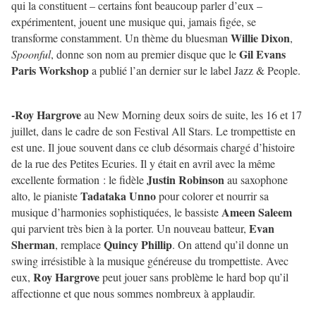
qui la constituent – certains font beaucoup parler d’eux –
expérimentent, jouent une musique qui, jamais figée, se
Willie Dixon
transforme constamment
. Un thème du bluesman
,
Gil Evans
Spoonful
, donne son nom au premier disque que le
Paris Workshop
a publié l’an dernier sur le label Jazz & People.
-Roy Hargrove
au New Morning deux soirs de suite, les 16 et 17
juillet, dans le cadre de son Festival All Stars. Le trompettiste en
est une. Il joue souvent dans ce club désormais chargé d’histoire
de la rue des Petites Ecuries. Il y était en avril avec la même
Justin Robinson
excellente formation : le fidèle
au saxophone
Tadataka Unno
alto, le pianiste
pour colorer et nourrir sa
Ameen Saleem
musique d’harmonies sophistiquées, le bassiste
Evan
qui parvient très bien à la porter. Un nouveau batteur,
Sherman
Quincy Phillip
, remplace
. On attend qu’il donne un
swing irrésistible à la musique généreuse du trompettiste. Avec
Roy Hargrove
eux,
peut jouer sans problème le hard bop qu’il
affectionne et que nous sommes nombreux à applaudir.