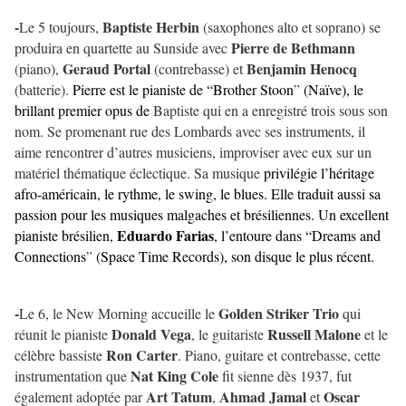
-
Baptiste Herbin
Le 5 toujours,
(saxophones alto et soprano) se
Pierre de Bethmann
produira en quartette au Sunside avec
Geraud Portal
Benjamin Henocq
(piano),
(contrebasse) et
(batterie).
Pierre est le pianiste de “Brother Stoon
”
(Naïve), le
brillant premier opus de
Baptiste qui en a enregistré trois sous son
nom. Se promenant rue des Lombards avec ses instruments, il
aime rencontrer d’autres musiciens, improviser avec eux sur un
matériel thématique éclectique. Sa musique
privilégie l’héritage
afro-américain, le rythme, le swing, le blues. Elle traduit aussi sa
passion pour les musiques malgaches et brésiliennes. Un excellent
Eduardo Farias
pianiste brésilien,
, l’entoure dans “Dreams and
Connections
”
(Space Time Records), son disque le plus récent.
-
Golden Striker Trio
Le 6, le New Morning accueille le
qui
Donald Vega
Russell Malone
réunit le pianiste
, le guitariste
et le
Ron Carter
célèbre bassiste
. Piano, guitare et contrebasse, cette
Nat King Cole
instrumentation que
fit sienne dès 1937, fut
Art Tatum
Ahmad Jamal
Oscar
également adoptée par
,
et