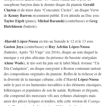
Gerald
saxophone baryton dans le dernier disque du pianiste
Clayton
et du ténor dans “Concentric Circles”, un disque Verve
Kenny Barron
de
récemment publié. Il est attendu au Duc avec
Taylor Eigsti
Michal Baranski
Greg
(piano),
(contrebasse) et
Hutchinson
(batterie).
-
Harold López-Nussa
en trio au Sunside le 12 et le 13 avec
Gaston Joya
Ruy Adrián López-Nussa
(contrebasse) et
(batterie). Après “El Viaje” (en 2016), disque au sein duquel la
musique y est plus africaine (la présence du bassiste sénégalais
Alune Wade
), le trio sort fin juin sur le label Mack Avenue “Un
Día Cualquiera”, un disque enregistré à Boston contenant surtout
des compositions originales du pianiste. Reflet de la richesse et de
López-Nussa
la diversité de la musique cubaine, celle d’Harold
mêle le jazz et ses harmonies travaillées
à des éléments classiques,
folkloriques et populaires de son île natale. Rythmée et élégante,
elle comprend des morceaux vifs aux rythmes chaloupés mais
aussi des pièces lyriques et tendres, telle cette version
de
Contigo