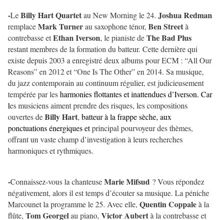
-
Billy Hart Quartet
Joshua Redman
Le
au New Morning le 24.
Mark Turner
Ben Street
remplace
au saxophone ténor,
à
Ethan Iverson
The Bad Plus
contrebasse et
, le pianiste de
restant membres de la formation du batteur. Cette dernière qui
existe depuis 2003 a enregistré deux albums pour ECM : “All Our
Reasons” en 2012 et “One Is The Other” en 2014. Sa musique,
du jazz contemporain au continuum régulier, est judicieusement
tempérée par les
harmonies flottantes et inattendues d’Iverson. Car
l
es musiciens aiment prendre des risques, les compositions
Billy Hart
ouvertes de
,
batteur à la frappe sèche, aux
ponctuations énergiques et
principal pourvoyeur des thèmes,
offrant un vaste champ d’investigation à leurs recherches
harmoniques et rythmiques.
-
Marie Mifsud
Connaissez-vous la chanteuse
? Vous répondez
négativement, alors il est temps d’écouter sa musique. La péniche
Quentin Coppale
Marcounet la programme le 25. Avec elle,
à la
Tom Georgel
Victor Aubert
flûte,
au piano,
à la contrebasse et