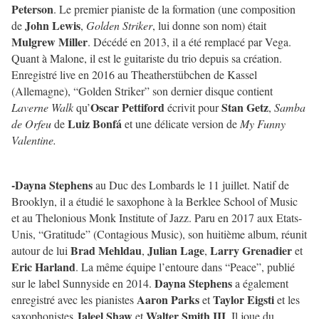
Peterson
. Le premier pianiste de la formation (une composition
John Lewis
de
,
Golden Striker
, lui donne son nom) était
Mulgrew Miller
. Décédé en 2013, il a été remplacé par Vega.
Quant à Malone, il est le guitariste du trio depuis sa création.
Enregistré live en 2016 au Theatherstübchen de Kassel
(Allemagne), “Golden Striker” son dernier disque contient
Oscar Pettiford
Stan Getz
Laverne Walk
qu’
écrivit pour
,
Samba
Luiz Bonfá
de Orfeu
de
et une délicate version de
My Funny
Valentine.
-Dayna Stephens
au Duc des Lombards le 11 juillet. Natif de
Brooklyn, il a étudié le saxophone à la Berklee School of Music
et au Thelonious Monk Institute of Jazz. Paru en 2017 aux Etats-
Unis, “Gratitude” (Contagious Music), son huitième album, réunit
Brad Mehldau
Julian Lage
Larry Grenadier
autour de lui
,
,
et
Eric Harland
. La même équipe l’entoure dans “Peace”, publié
Dayna Stephens
sur le label Sunnyside en 2014.
a également
Aaron Parks
Taylor Eigsti
enregistré avec les pianistes
et
et les
Jaleel Shaw
Walter Smith III
saxophonistes
et
. Il joue du