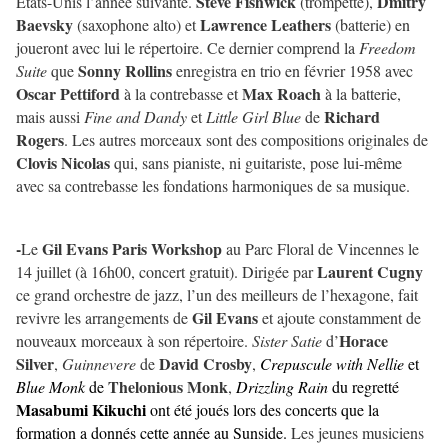
Steve Fishwick
Dmitry
Etats-Unis l’année suivante.
(trompette),
Baevsky
Lawrence Leathers
(saxophone alto) et
(batterie) en
joueront avec lui le répertoire. Ce dernier comprend la
Freedom
Sonny Rollins
Suite
que
enregistra en trio en février 1958 avec
Oscar Pettiford
Max Roach
à la contrebasse et
à la batterie,
Richard
mais aussi
Fine and Dandy
et
Little Girl Blue
de
Rogers
. Les autres morceaux sont des compositions originales de
Clovis Nicolas
qui, sans pianiste, ni guitariste, pose lui-même
avec sa contrebasse les fondations harmoniques de sa musique.
-
Gil Evans Paris Workshop
Le
au Parc Floral de Vincennes le
Laurent Cugny
14 juillet (à 16h00, concert gratuit). Dirigée par
ce grand orchestre de jazz, l’un des meilleurs de l’hexagone, fait
Gil Evans
revivre les arrangements de
et ajoute constamment de
Horace
nouveaux morceaux à son répertoire.
Sister Satie
d’
Silver
David Crosby
,
Guinnevere
de
,
Crepuscule with Nellie
et
Thelonious Monk
Blue Monk
de
,
Drizzling Rain
du regretté
Masabumi Kikuchi
ont été joués lors des concerts que la
formation a donnés cette année au Sunside.
Les jeunes musiciens