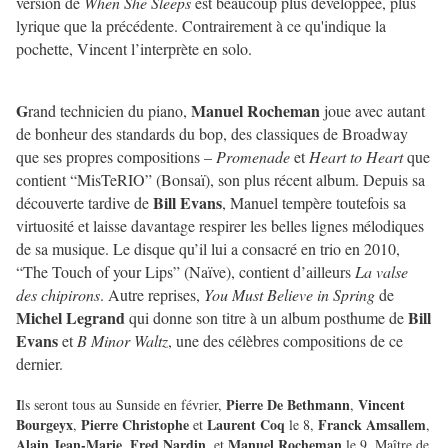
version de
When She Sleeps
est beaucoup plus développée, plus
lyrique que la précédente. Contrairement à ce qu'indique la
pochette, Vincent l’interprète en solo.
G
Manuel Rocheman
rand technicien du piano,
joue avec autant
de bonheur des standards du bop, des classiques de Broadway
que ses propres compositions –
Promenade
et
Heart to Heart
que
contient “MisTeRIO” (Bonsaï), son plus récent album. Depuis sa
Bill Evans
découverte tardive de
, Manuel tempère toutefois sa
virtuosité et laisse davantage respirer les belles lignes mélodiques
de sa musique. Le disque qu’il lui a consacré en trio en 2010,
“The Touch of your Lips” (Naïve), contient d’ailleurs
La valse
des chipirons
. Autre reprises,
You Must Believe in Spring
de
Michel Legrand
Bill
qui donne son titre à un album posthume de
Evans
et
B Minor Waltz
, une des célèbres compositions de ce
dernier.
I
Pierre De Bethmann
Vincent
ls seront tous au Sunside en février,
,
Bourgeyx
Pierre Christophe
Laurent Coq
Franck Amsallem
,
et
le 8,
,
Alain Jean-Marie
Fred Nardin
Manuel Rocheman
,
, et
le 9. Maître de