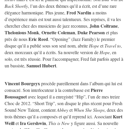
Back Shortly
, l’un des deux thèmes qu’il a écrit, est d’une rare
Fred Nardin
élégance harmonique. Plus jeune,
a moins
d’expérience mais est tout aussi talentueux. Ses reprises, il va les
John Coltrane
chercher chez des musiciens de jazz reconnus,
,
Thelonious Monk
Ornette Coleman
Duke Pearson
,
,
et plus
Eric Reed
près de nous
. “Opening” (Jazz Family) le premier
disque qu’il a publié sous son seul nom, abrite
Hope
et
Travel to
,
deux morceaux qu’il a écrits. Sa nouvelle version de
Hope
, en
solo, est très réussie. Pour l'accompagner, Fred fait parfois appel à
Samuel Hubert
un bassiste,
.
Vincent Bourgeyx
procède pareillement dans l’album qui lui est
Pierre
consacré. Son interlocuteur à la contrebasse est
Boussaguet
avec lequel il a enregistré “Hip”, l’un de mes treize
Choc de 2012. “Short Trip”, son disque le plus récent pour Fresh
Sound New Talent, contient
Abbey
et
When She Sleeps
, deux des
Kurt
trois thèmes qu’il a composés et qu’il reprend ici. Associant
Weill
Ira Gershwin
et
,
This is New
y figure aussi. Sa nouvelle