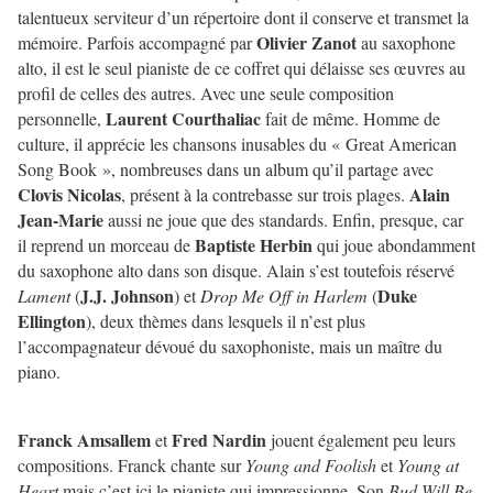
talentueux serviteur d’un répertoire dont il conserve et transmet la
Olivier Zanot
mémoire. Parfois accompagné par
au saxophone
alto, il est le seul pianiste de ce coffret qui délaisse ses œuvres au
profil de celles des autres. Avec une seule composition
Laurent Courthaliac
personnelle,
fait de même. Homme de
culture, il apprécie les chansons inusables du « Great American
Song Book », nombreuses dans un album qu’il partage avec
Clovis Nicolas
Alain
, présent à la contrebasse sur trois plages.
Jean-Marie
aussi ne joue que des standards. Enfin, presque, car
Baptiste Herbin
il reprend un morceau de
qui joue abondamment
du saxophone alto dans son disque. Alain s’est toutefois réservé
J.J. Johnson
Duke
Lament
(
) et
Drop Me Off in Harlem
(
Ellington
), deux thèmes dans lesquels il n’est plus
l’accompagnateur dévoué du saxophoniste, mais un maître du
piano.
Franck Amsallem
Fred Nardin
et
jouent également peu leurs
compositions. Franck chante sur
Young and Foolish
et
Young at
Heart
mais c’est ici le pianiste qui impressionne. Son
Bud Will Be