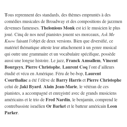
T
ous
reprennent des standards, des thèmes empruntés à des
comédies musicales de Broadway et des compositions de jazzmen
Thelonious Monk
devenues fameuses.
est ici le musicien le plus
joué. Cinq de nos neuf pianistes jouent ses morceaux,
Ask Me
Know
faisant l’objet de deux versions. Bien que diversifié, ce
matériel thématique atteste leur attachement à un genre musical
qui outre une grammaire et un vocabulaire spécifique, possède
Franck Amsallem
Vincent
aussi une longue histoire. Le jazz,
,
Bourgeyx
Pierre Christophe
Laurent Coq
,
,
l’ont d’ailleurs
Laurent
étudié et vécu en Amérique. Féru de be-bop,
Courthaliac
Barry Harris
Pierre Christophe
a été l’élève de
et
Jaki Byard
Alain Jean-Marie
celui de
.
, le vétéran de ces
pianistes, a accompagné et enregistré avec de grands musiciens
Fred Nardin
américains et le trio de
, le benjamin, comprend le
Or Barket
Leon
contrebassiste israélien
et le batteur américain
Parker
.