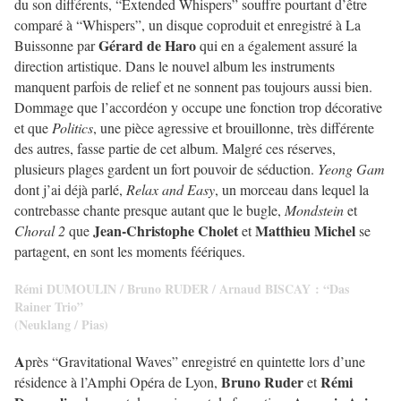
du son différents, “Extended Whispers” souffre pourtant d’être
comparé à “Whispers”, un disque coproduit et enregistré à La
Gérard de Haro
Buissonne par
qui en a également assuré la
direction artistique. Dans le nouvel album les instruments
manquent parfois de relief et ne sonnent pas toujours aussi bien.
Dommage que l’accordéon y occupe une fonction trop décorative
et que
Politics
, une pièce agressive et brouillonne, très différente
des autres, fasse partie de cet album. Malgré ces réserves,
plusieurs plages gardent un fort pouvoir de séduction.
Yeong Gam
dont j’ai déjà parlé,
Relax and Easy
, un morceau dans lequel la
contrebasse chante presque autant que le bugle,
Mondstein
et
Jean-Christophe Cholet
Matthieu Michel
Choral 2
que
et
se
partagent, en sont les moments féériques.
Rémi DUMOULIN / Bruno RUDER /
Arnaud BISCAY :
“Das
Rainer Trio”
(Neuklang / Pias)
A
près “Gravitational Waves” enregistré en quintette lors d’une
Bruno Ruder
Rémi
résidence à l’Amphi Opéra de Lyon,
et