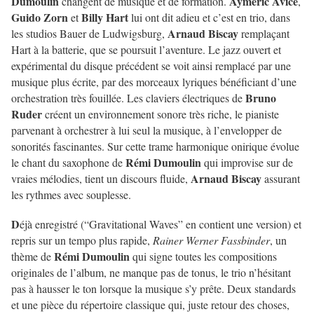
Dumoulin
Aymeric Avice
changent de musique et de formation.
,
Guido Zorn
Billy Hart
et
lui ont dit adieu et c’est en trio, dans
Arnaud Biscay
les studios Bauer de Ludwigsburg,
remplaçant
Hart à la batterie, que se poursuit l’aventure. Le jazz ouvert et
expérimental du disque précédent se voit ainsi remplacé par une
musique plus écrite, par des morceaux lyriques bénéficiant d’une
Bruno
orchestration très fouillée. Les claviers électriques de
Ruder
créent un environnement sonore très riche, le pianiste
parvenant à orchestrer à lui seul la musique, à l’envelopper de
sonorités fascinantes. Sur cette trame harmonique onirique évolue
Rémi Dumoulin
le chant du saxophone de
qui improvise sur de
Arnaud Biscay
vraies mélodies, tient un discours fluide,
assurant
les rythmes avec souplesse.
D
éjà enregistré (“Gravitational Waves” en contient une version) et
repris sur un tempo plus rapide,
Rainer Werner Fassbinder
, un
Rémi Dumoulin
thème de
qui signe toutes les compositions
originales de l’album, ne manque pas de tonus, le trio n’hésitant
pas à hausser le ton lorsque la musique s’y prête. Deux standards
et une pièce du répertoire classique qui, juste retour des choses,