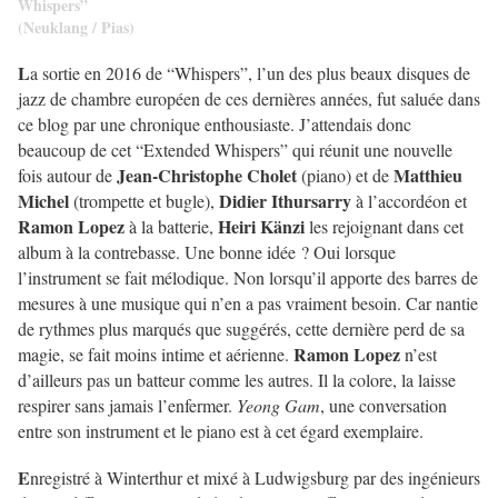
Whispers”
(Neuklang / Pias)
L
a sortie en 2016 de “Whispers”, l’un des plus beaux disques de
jazz de chambre européen de ces dernières années, fut saluée dans
ce blog par une chronique enthousiaste. J’attendais donc
beaucoup de cet “Extended Whispers” qui réunit une nouvelle
Jean-Christophe Cholet
Matthieu
fois autour de
(piano) et de
Michel
Didier Ithursarry
(trompette et bugle),
à l’accordéon et
Ramon Lopez
Heiri Känzi
à la batterie,
les rejoignant dans cet
album à la contrebasse. Une bonne idée ? Oui lorsque
l’instrument se fait mélodique. Non lorsqu’il apporte des barres de
mesures à une musique qui n’en a pas vraiment besoin. Car nantie
de rythmes plus marqués que suggérés, cette dernière perd de sa
Ramon Lopez
magie, se fait moins intime et aérienne.
n’est
d’ailleurs pas un batteur comme les autres. Il la colore, la laisse
respirer sans jamais l’enfermer.
Yeong Gam
, une conversation
entre son instrument et le piano est à cet égard exemplaire.
E
nregistré à Winterthur et mixé à Ludwigsburg par des ingénieurs