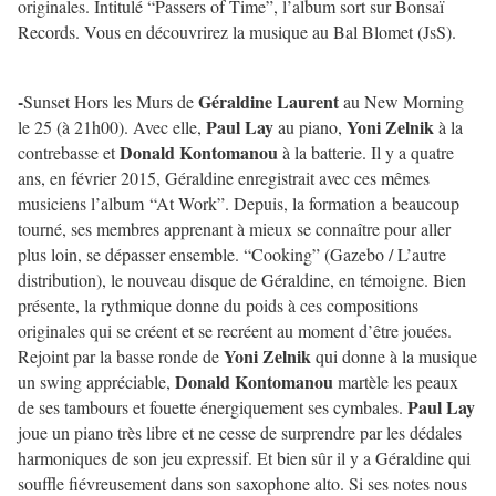
originales. Intitulé “Passers of Time”, l’album sort sur Bonsaï
Records. Vous en découvrirez la musique au Bal Blomet (JsS).
-
Géraldine Laurent
Sunset Hors les Murs de
au New Morning
Paul Lay
Yoni Zelnik
le 25 (à 21h00). Avec elle,
au piano,
à la
Donald Kontomanou
contrebasse et
à la batterie. Il y a quatre
ans, en février 2015, Géraldine enregistrait avec ces mêmes
musiciens l’album “At Work”. Depuis, la formation a beaucoup
tourné, ses membres apprenant à mieux se connaître pour aller
plus loin, se dépasser ensemble. “Cooking” (Gazebo / L’autre
distribution), le nouveau disque de Géraldine, en témoigne. Bien
présente, la rythmique donne du poids à ces compositions
originales qui se créent et se recréent au moment d’être jouées.
Yoni Zelnik
Rejoint par la basse ronde de
qui donne à la musique
Donald Kontomanou
un swing appréciable,
martèle les peaux
Paul Lay
de ses tambours et fouette énergiquement ses cymbales.
joue un piano très libre et ne cesse de surprendre par les dédales
harmoniques de son jeu expressif. Et bien sûr il y a Géraldine qui
souffle fiévreusement dans son saxophone alto. Si ses notes nous