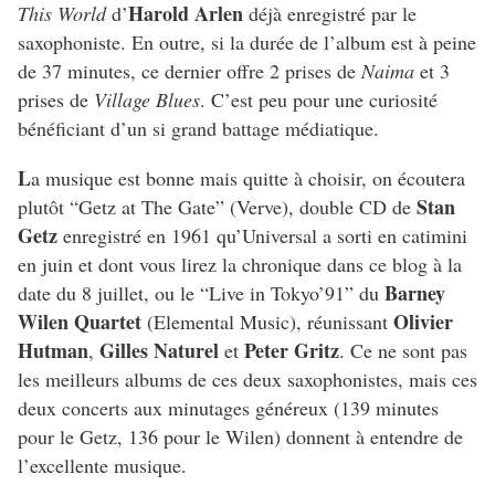
Harold Arlen
This World
d’
déjà enregistré par le
saxophoniste. En outre, si la durée de l’album est à peine
de 37 minutes, ce dernier offre 2 prises de
Naima
et 3
prises de
Village Blues
. C’est peu pour une curiosité
bénéficiant d’un si grand battage médiatique.
L
a musique est bonne mais quitte à choisir, on écoutera
Stan
plutôt “Getz at The Gate” (Verve), double CD de
Getz
enregistré en 1961 qu’Universal a sorti en catimini
en juin et dont vous lirez la chronique dans ce blog à la
Barney
date du 8 juillet, ou le “Live in Tokyo’91” du
Wilen Quartet
Olivier
(Elemental Music), réunissant
Hutman
Gilles Naturel
Peter Gritz
,
et
. Ce ne sont pas
les meilleurs albums de ces deux saxophonistes, mais ces
deux concerts aux minutages généreux (139 minutes
pour le Getz, 136 pour le Wilen) donnent à entendre de
l’excellente musique.