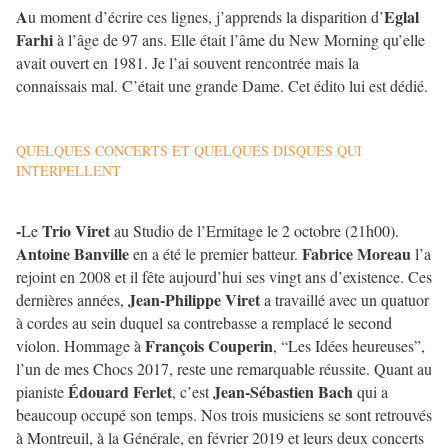
A
Eglal
u moment d’écrire ces lignes, j’apprends la disparition d’
Farhi
à l’âge de 97 ans. Elle était l’âme du New Morning qu’elle
avait ouvert en 1981. Je l’ai souvent rencontrée mais la
connaissais mal. C’était une grande Dame. Cet édito lui est dédié.
QUELQUES CONCERTS ET QUELQUES DISQUES QUI
INTERPELLENT
-
Trio Viret
Le
au Studio de l’Ermitage le 2 octobre (21h00).
Antoine Banville
Fabrice Moreau
en a été le premier batteur.
l’a
rejoint en 2008 et il fête aujourd’hui ses vingt ans d’existence. Ces
Jean-Philippe Viret
dernières années,
a travaillé avec un quatuor
à cordes au sein duquel sa contrebasse a remplacé le second
François Couperin
violon. Hommage à
, “Les Idées heureuses”,
l’un de mes Chocs 2017, reste une remarquable réussite. Quant au
Édouard Ferlet
Jean-Sébastien Bach
pianiste
, c’est
qui a
beaucoup occupé son temps. Nos trois musiciens se sont retrouvés
à Montreuil, à la Générale, en février 2019 et leurs deux concerts