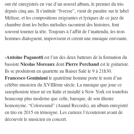
ont été enregistrés en vue d’un nouvel album, le premier du trio
depuis cinq ans. Il s’intitule “Ivresse”, vient de paraître sur le label
Mélisse, et les compositions exigeantes et lyriques de ce jazz de
chambre dont les belles mélodies racontent des histoires, font
souvent tourner la tête. Toujours à l’affût de l’inattendu, les trois
hommes dialoguent, improvisent et créent une musique enivrante.
-Antoine Paganotti
est l’un des deux batteurs de la formation du
Nicolas Moreaux
Pierre Perchaud
bassiste
dont
est le guitariste.
Ils se produiront en quartette au Baiser Salé le 9 à 21h30.
Francesco Geminiani
le quatrième homme porte le nom d’un
célèbre musicien du XVIIIème siècle. La musique que joue ce
saxophoniste ténor né en Italie et installé à New York est toutefois
beaucoup plus moderne que celle, baroque, de son illustre
homonyme. “Colorsound” (Auand Records), un album enregistré
en trio en 2015 en témoigne. Les curieux l’écouteront avant de
découvrir le musicien en concert.