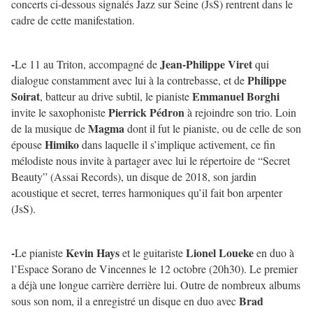
concerts ci-dessous signalés Jazz sur Seine (JsS) rentrent dans le
cadre de cette manifestation.
-
Jean-Philippe Viret
Le 11 au Triton, accompagné de
qui
Philippe
dialogue constamment avec lui à la contrebasse, et de
Soirat
Emmanuel Borghi
, batteur au drive subtil, le pianiste
Pierrick Pédron
invite le saxophoniste
à rejoindre son trio. Loin
Magma
de la musique de
dont il fut le pianiste, ou de celle de son
Himiko
épouse
dans laquelle il s’implique activement, ce fin
mélodiste nous invite à partager avec lui le répertoire de “Secret
Beauty” (Assai Records), un disque de 2018, son jardin
acoustique et secret, terres harmoniques qu’il fait bon arpenter
(JsS).
-
Kevin Hays
Lionel Loueke
Le pianiste
et le guitariste
en duo à
l’Espace Sorano de Vincennes le 12 octobre (20h30). Le premier
a déjà une longue carrière derrière lui. Outre de nombreux albums
Brad
sous son nom, il a enregistré un disque en duo avec