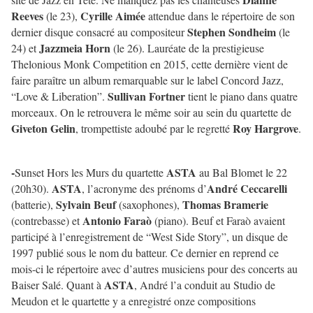
Reeves
Cyrille Aimée
(le 23),
attendue dans le répertoire de son
Stephen Sondheim
dernier disque consacré au compositeur
(le
Jazzmeia Horn
24) et
(le 26). Lauréate de la prestigieuse
Thelonious Monk Competition en 2015, cette dernière vient de
faire paraître un album remarquable sur le label Concord Jazz,
Sullivan Fortner
“Love & Liberation”.
tient le piano dans quatre
morceaux. On le retrouvera le même soir au sein du quartette de
Giveton Gelin
Roy Hargrove
, trompettiste adoubé par le regretté
.
-
ASTA
Sunset Hors les Murs du quartette
au Bal Blomet le 22
ASTA
André Ceccarelli
(20h30).
, l’acronyme des prénoms d’
Sylvain Beuf
Thomas Bramerie
(batterie),
(saxophones),
Antonio Faraò
(contrebasse) et
(piano). Beuf et Faraò avaient
participé à l’enregistrement de “West Side Story”, un disque de
1997 publié sous le nom du batteur. Ce dernier en reprend ce
mois-ci le répertoire avec d’autres musiciens pour des concerts au
ASTA
Baiser Salé. Quant à
, André l’a conduit au Studio de
Meudon et le quartette y a enregistré onze compositions