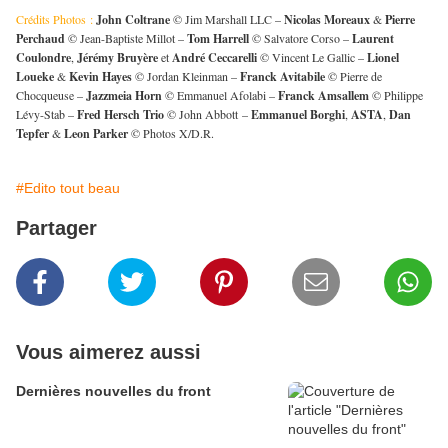
Crédits Photos :
John Coltrane
© Jim Marshall LLC –
Nicolas Moreaux
&
Pierre
Perchaud
© Jean-Baptiste Millot –
Tom Harrell
© Salvatore Corso –
Laurent
Coulondre
,
Jérémy Bruyère
et
André Ceccarelli
© Vincent Le Gallic –
Lionel
Loueke
&
Kevin Hayes
© Jordan Kleinman –
Franck Avitabile
© Pierre de
Chocqueuse –
Jazzmeia Horn
© Emmanuel Afolabi –
Franck Amsallem
© Philippe
Lévy-Stab –
Fred Hersch Trio
© John Abbott –
Emmanuel Borghi
,
ASTA
,
Dan
Tepfer
&
Leon Parker
© Photos X/D.R.
#Edito tout beau
Partager
Vous aimerez aussi
Dernières nouvelles du front