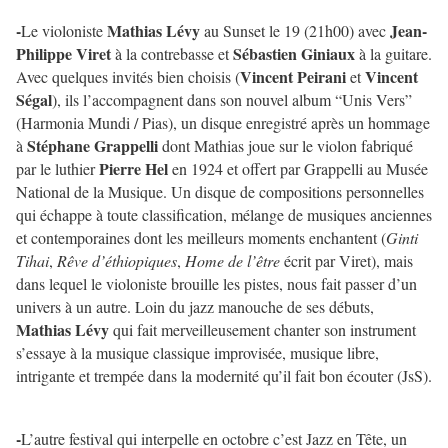
-
Mathias Lévy
Jean-
Le violoniste
au Sunset le 19 (21h00) avec
Philippe Viret
Sébastien Giniaux
à la contrebasse et
à la guitare.
Vincent Peirani
Vincent
Avec quelques invités bien choisis (
et
Ségal
), ils l’accompagnent dans son nouvel album “Unis Vers”
(Harmonia Mundi / Pias), un disque enregistré après un hommage
Stéphane Grappelli
à
dont Mathias joue sur le violon fabriqué
Pierre Hel
par le luthier
en 1924 et offert par Grappelli au Musée
National de la Musique. Un disque de compositions personnelles
qui échappe à toute classification, mélange de musiques anciennes
et contemporaines dont les meilleurs moments enchantent (
Ginti
Tihai
,
Rêve d’éthiopiques
,
Home de l’être
écrit par Viret), mais
dans lequel le violoniste brouille les pistes, nous fait passer d’un
univers à un autre. Loin du jazz manouche de ses débuts,
Mathias Lévy
qui fait merveilleusement chanter son instrument
s’essaye à la musique classique improvisée, musique libre,
intrigante et trempée dans la modernité qu’il fait bon écouter (JsS).
-
L’autre festival qui interpelle en octobre c’est Jazz en Tête, un