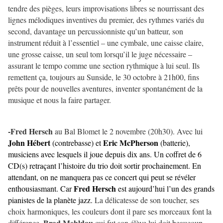
tendre des pièges, leurs improvisations libres se nourrissant des
lignes mélodiques inventives du premier, des rythmes variés du
second, davantage un percussionniste qu’un batteur, son
instrument réduit à l’essentiel – une cymbale, une caisse claire,
une grosse caisse, un seul tom lorsqu’il le juge nécessaire –
assurant le tempo comme une section rythmique à lui seul. Ils
remettent ça, toujours au Sunside, le 30 octobre à 21h00, fins
prêts pour de nouvelles aventures, inventer spontanément de la
musique et nous la faire partager.
-Fred Hersch
au Bal Blomet le 2 novembre (20h30). Avec lui
John Hébert
Eric McPherson
(contrebasse) et
(batterie),
musiciens avec lesquels il joue depuis dix ans. Un coffret de 6
CD(s) retraçant l’histoire du trio doit sortir prochainement. En
attendant, on ne manquera pas ce concert qui peut se révéler
Fred Hersch
enthousiasmant. Car
est aujourd’hui l’un des grands
pianistes de la planète jazz.
La délicatesse de son toucher, ses
choix harmoniques, les couleurs dont il pare ses morceaux font la
Brad Mehldau
différence.
qui fut son élève lui doit beaucoup.