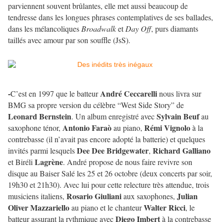
parviennent souvent brûlantes, elle met aussi beaucoup de
tendresse dans les longues phrases contemplatives de ses ballades,
dans les mélancoliques
Broadwalk
et
Day Off
, purs diamants
taillés avec amour par son souffle (JsS).
-
André Ceccarelli
C’est en 1997 que le batteur
nous livra sur
BMG sa propre version du célèbre “West Side Story” de
Leonard Bernstein
Sylvain Beuf
. Un album enregistré avec
au
Antonio Faraò
Rémi Vignolo
saxophone ténor,
au piano,
à la
contrebasse (il n’avait pas encore adopté la batterie) et quelques
Dee Dee Bridgewater
Richard Galliano
invités parmi lesquels
,
Lagrène
et Biréli
. André propose de nous faire revivre son
disque au Baiser Salé les 25 et 26 octobre (deux concerts par soir,
19h30 et 21h30). Avec lui pour cette relecture très attendue, trois
Rosario Giuliani
Julian
musiciens italiens,
aux saxophones,
Oliver Mazzariello
Walter Ricci
au piano et le chanteur
, le
Diego Imbert
batteur assurant la rythmique avec
à la contrebasse