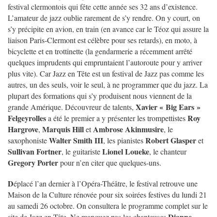
festival clermontois qui fête cette année ses 32 ans d’existence.
L’amateur de jazz oublie rarement de s’y rendre. On y court, on
s’y précipite en avion, en train (en avance car le Téoz qui assure la
liaison Paris-Clermont est célèbre pour ses retards), en moto, à
bicyclette et en trottinette (la gendarmerie a récemment arrêté
quelques imprudents qui empruntaient l’autoroute pour y arriver
plus vite). Car Jazz en Tête est un festival de Jazz pas comme les
autres, un des seuls, voir le seul, à ne programmer que du jazz. La
plupart des formations qui s’y produisent nous viennent de la
Xavier « Big Ears »
grande Amérique. Découvreur de talents,
Felgeyrolles
Roy
a été le premier a y présenter les trompettistes
Hargrove
Marquis
Hill
Ambrose Akinmusire
,
et
, le
Walter Smith III
Robert Glasper
saxophoniste
, les pianistes
et
Sullivan Fortner
Lionel Loueke
, le guitariste
, le chanteur
Gregory Porter
pour n’en citer que quelques-uns.
D
éplacé l’an dernier à l’Opéra-Théâtre, le festival retrouve une
Maison de la Culture rénovée pour six soirées festives du lundi 21
au samedi 26 octobre. On consultera le programme complet sur le
Dianne
site de Jazz en Tête. Ne manquez pas les chanteuses