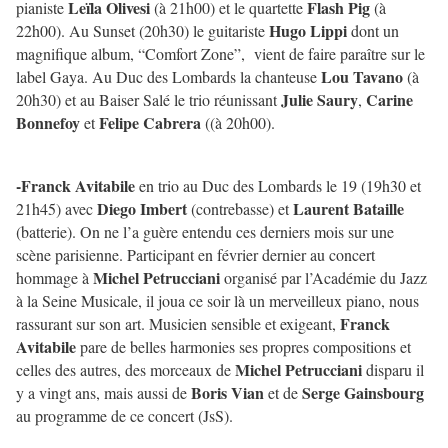
Leïla Olivesi
Flash Pig
pianiste
(à 21h00) et le quartette
(à
Hugo Lippi
22h00). Au Sunset (20h30) le guitariste
dont un
magnifique album, “Comfort Zone”, vient de faire paraître sur le
Lou Tavano
label Gaya. Au Duc des Lombards la chanteuse
(à
Julie Saury
Carine
20h30) et au Baiser Salé le trio réunissant
,
Bonnefoy
Felipe Cabrera
et
((à 20h00).
-Franck Avitabile
en trio au Duc des Lombards le 19 (19h30 et
Diego Imbert
Laurent Bataille
21h45) avec
(contrebasse) et
(batterie). On ne l’a guère entendu ces derniers mois sur une
scène parisienne. Participant en février dernier au concert
Michel Petrucciani
hommage à
organisé par l’Académie du Jazz
à la Seine Musicale, il joua ce soir là un merveilleux piano, nous
Franck
rassurant sur son art. Musicien sensible et exigeant,
Avitabile
pare de belles harmonies ses propres compositions et
Michel Petrucciani
celles des autres, des morceaux de
disparu il
Boris Vian
Serge Gainsbourg
y a vingt ans, mais aussi de
et de
au programme de ce concert (JsS).