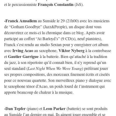
François Constantin
et le percussionniste
(JsS).
-Franck Amsallem
au Sunside le 29 (21h00) avec les musiciens
de “Gotham Goodbye” (Jazz&People), un disque dont vous
découvrirez ce mois-ci la chronique dans ce blog. Après avoir
participé au coffret “At Barloyd’s” (9 CD(s), neuf pianistes),
Franck s’est rendu au studio Sextan pour y enregistrer cet album
Irving Acao
Viktor Nyberg
avec
au saxophone,
à la contrebasse
Gautier Garrigue
et
à la batterie. Bien qu’attaché à la tradition
du jazz, à son répertoire qu’il connaît bien, il n’y reprend qu’un
seul standard (
Last Night When We Were Young
) préférant jouer
ses propres compositions, des morceaux finement écrits et ciselés
pour ce nouveau quartette. Son merveilleux piano y dialogue avec
le saxophone ténor d’Acao, un poids lourd de l’instrument qui
apporte beaucoup de chaleur à la musique.
-Dan Tepfer
Leon Parker
(piano) et
(batterie) se sont produits
au Sunside l’an dernier en mai. Ils aiment jouer ensemble et se