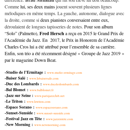
Comme
lui, ses deux mains
jouent souvent plusieurs lignes
mélodiques en même temps. La gauche, autonome, dialogue avec
la droite, comme si
deux pianistes conversaient entre eux,
déroulaient de longues tapisseries de notes.
Pour son album
Fred Hersch
“Solo” (Palmetto),
a reçu en 2015 le Grand Prix de
l’Académie du Jazz. En 2017, le Prix in Honorem de l’Académie
Charles Cros lui a été attribué pour l’ensemble de sa carrière.
Enfin, son trio a été récemment désigné « Groupe de Jazz 2019 »
par le magazine Down Beat.
-Studio de l’Ermitage :
www.studio-ermitage.com
-Baiser Salé :
www.lebaisersale.com
-Duc des Lombards :
www.ducdeslombards.com
-Bal Blomet :
www.balblomet.fr
-Jazz sur Seine :
www.parisjazzclub.net
-Le Triton :
www.letriton.com
-Espace Sorano :
www.espacesorano.com
-Sunset-Sunside :
www.sunset-sunside.com
-Festival Jazz en Tête :
www.jazzentete.com
-New Morning :
www.newmorning.com