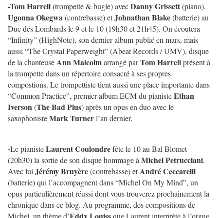
-Tom Harrell
Danny Grissett
(trompette & bugle) avec
(piano),
Ugonna Okegwa
Johnathan Blake
(contrebasse) et
(batterie) au
Duc des Lombards le 9 et le 10 (19h30 et 21h45). On écoutera
“Infinity” (HighNote), son dernier album publié en mars, mais
aussi “The Crystal Paperweight” (Abeat Records / UMV), disque
Ann Malcolm
Tom Harrell
de la chanteuse
arrangé par
présent à
la trompette dans un répertoire consacré à ses propres
compostions. Le trompettiste tient aussi une place importante dans
Ethan
“Common Practice”, premier album ECM du pianiste
Iverson
The Bad Plus
(
) après un opus en duo avec le
Mark Turner
saxophoniste
l’an dernier.
-
Laurent Coulondre
Le pianiste
fête le 10 au Bal Blomet
Michel Petrucciani
(20h30) la sortie de son disque hommage à
.
Jérémy Bruyère
André Ceccarelli
Avec lui
(contrebasse) et
(batterie) qui l’accompagnent dans “Michel On My Mind”, un
opus particulièrement réussi dont vous trouverez prochainement la
chronique dans ce blog. Au programme, des compositions de
Eddy Louiss
Michel, un thème d’
que Laurent interprète à l’orgue