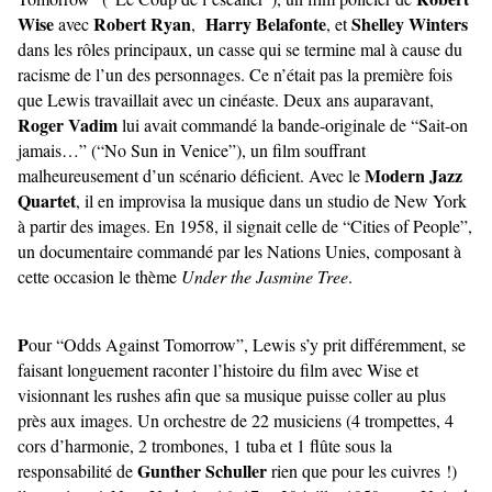
Wise
Robert Ryan
Harry Belafonte
Shelley Winters
avec
,
,
et
dans les rôles principaux, un casse qui se termine mal à cause du
racisme de l’un des personnages. Ce n’était pas la première fois
que Lewis travaillait avec un cinéaste. Deux ans auparavant,
Roger Vadim
lui avait commandé la bande-originale de “Sait-on
jamais…” (“No Sun in Venice”), un film souffrant
Modern Jazz
malheureusement d’un scénario déficient. Avec le
Quartet
, il en improvisa la musique
dans un studio de New York
à partir des images. En 1958, il signait celle de “Cities of People”,
un documentaire commandé par les Nations Unies, composant à
cette occasion le thème
Under the Jasmine Tree
.
P
our “Odds Against Tomorrow”, Lewis s’y prit différemment, se
faisant longuement raconter l’histoire du film avec Wise et
visionnant les rushes afin que sa musique puisse coller au plus
près aux images. Un orchestre de 22 musiciens (4 trompettes, 4
cors d’harmonie, 2 trombones, 1 tuba et 1 flûte sous la
Gunther Schuller
responsabilité de
rien que pour les cuivres !)