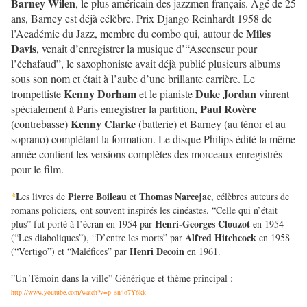
Barney Wilen
, le plus américain des jazzmen français. Âgé de 25
ans, Barney est déjà célèbre. Prix Django Reinhardt 1958 de
Miles
l’Académie du Jazz, membre du combo qui, autour de
Davis
, venait d’enregistrer la musique d’“Ascenseur pour
l’échafaud”, le saxophoniste avait déjà publié plusieurs albums
sous son nom et était à l’aube d’une brillante carrière. Le
Kenny Dorham
Duke Jordan
trompettiste
et le pianiste
vinrent
Paul Rovère
spécialement à Paris enregistrer la partition,
Kenny Clarke
(contrebasse)
(batterie) et Barney (au ténor et au
soprano) complétant la formation. Le disque Philips édité la même
année contient les versions complètes des morceaux enregistrés
pour le film.
L
Pierre Boileau
Thomas Narcejac
*
es livres de
et
, célèbres auteurs de
romans policiers, ont souvent inspirés les cinéastes. “Celle qui n’était
Henri-Georges Clouzot
plus” fut porté à l’écran en 1954 par
en 1954
Alfred Hitchcock
(“Les diaboliques”), “D’entre les morts” par
en 1958
Henri Decoin
(“Vertigo”) et “Maléfices” par
en 1961.
”Un Témoin dans la ville” Générique et thème principal :
http://www.youtube.com/watch?v=p_sn4o7Y6kk