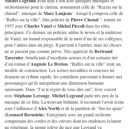
Michel Legrand
avait déjà à son actif quelques musiques et
orchestrations pour le cinéma, notamment celle de “Razzia sur la
Marc Lanjean
chnouf”, musique de
*
, lorsqu’il composa celle de
Pierre Chenal
“Rafles sur la ville”, film policier de
**
tourné en
Charles Vanel
Michel Piccoli
1957 avec
et
dans les rôles
principaux. Ce dernier, un policier, utilise le neveu et la maîtresse
de Vanel, un truand responsable de la mort d’un de ses collègues,
pour l’attirer dans un piège. Il parvient à l'arrêter, mais les choses
Bertrand
ne se passent pas comme prévu. Très apprécié de
Tavernier
, bénéficiant d’excellents acteurs et d'un scénario tiré
Auguste Le Breton
d’un roman d’
, “Rafles sur la ville” reste un
modèle de construction. Les scènes travaillées et concises lui
donnent un rythme rapide, les comédiens parvenant à donner aux
personnages qu’ils interprètent une dimension humaine
saisissante. Dans “J’ai le regret de vous dire oui”, livre coécrit
Stéphane Lerouge
Michel Legrand
avec
,
parle très peu de la
musique de ce film. La trouvant brillante, il reconnaît l’avoir écrite
Alex North
sous l’influence d’
et de la partition de “Sur les quais”
Leonard Bernstein
(
). Enregistrée avec un grand orchestre
comprenant des cordes et des cuivres dont les stridences éclatent
au générique, la sienne relève du jazz que Legrand va