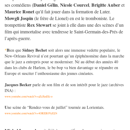
Daniel Gélin
Nicole Courcel
Brigitte Auber
ses comédiens (
,
,
et
Maurice Ronet
qu'il fait jouer dans la formation de Luter.
Mowgli Jospin
(le frère de Lionel) en est le tromboniste. Le
Rex Stewart
trompettiste
se joint à elle dans une des scènes d’un
film qui immortalise avec tendresse le Saint-Germain-des-Prés de
l’après-guerre.
B
Sidney Bechet
*
ien que
soit alors une immense vedette populaire, le
New-Orleans Revival n’est pourtant qu’un épiphénomène dans la marche
que le jazz a entrepris pour se moderniser. Né au début des années 40
dans les clubs de Harlem, le be-bop va bien davantage se répandre en
Europe et susciter l’enthousiasme des jeunes cinéastes.
Jacques Becker
parle de son film et de son intérêt pour le jazz (archives
INA) :
www.youtube.com/watch?v=aZcJknEfc-o
U
ne scène de “Rendez-vous de juillet” tournée au Lorientais.
www.youtube.com/watch?v=4ORER0VyEZ4