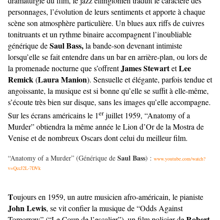
dramaturgie du film, le jazz ellingtonien traduit le caractère des
personnages, l’évolution de leurs sentiments et apporte à chaque
scène son atmosphère particulière. Un blues aux riffs de cuivres
tonitruants et un rythme binaire accompagnent l’inoubliable
Saul Bass,
générique de
la bande-son devenant intimiste
lorsqu’elle se fait entendre dans un bar en arrière-plan, ou lors de
James Stewart
Lee
la promenade nocturne que s’offrent
et
Remick
Laura Manion
(
). Sensuelle et élégante, parfois tendue et
angoissante, la musique est si bonne qu’elle se suffit à elle-même,
s’écoute très bien sur disque, sans les images qu’elle accompagne.
er
Sur les écrans américains le 1
juillet 1959, “Anatomy of a
Murder” obtiendra la même année le Lion d’Or de la Mostra de
Venise et de nombreux Oscars dont celui du meilleur film.
Saul Bass
“Anatomy of a Murder” (Générique de
) :
www.youtube.com/watch?
v=QccJ2L-7DVk
T
oujours en 1959, un autre musicien afro-américain, le pianiste
John Lewis
, se vit confier la musique de “Odds Against
Robert
Tomorrow” (“Le Coup de l’escalier”), un film policier de