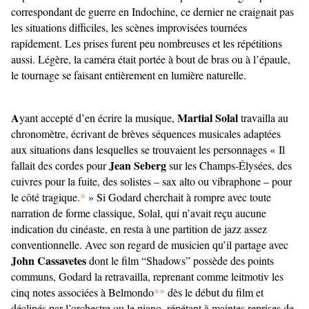
correspondant de guerre en Indochine, ce dernier ne craignait pas
les situations difficiles, les scènes improvisées tournées
rapidement. Les prises furent peu nombreuses et les répétitions
aussi. Légère, la caméra était portée à bout de bras ou à l’épaule,
le tournage se faisant entièrement en lumière naturelle.
A
Martial Solal
yant accepté d’en écrire la musique,
travailla au
chronomètre, écrivant de brèves séquences musicales adaptées
aux situations dans lesquelles se trouvaient les personnages « Il
Jean Seberg
fallait des cordes pour
sur les Champs-Élysées, des
cuivres pour la fuite, des solistes – sax alto ou vibraphone – pour
le côté tragique.
*
» Si Godard cherchait à rompre avec toute
narration de forme classique, Solal, qui n’avait reçu aucune
indication du cinéaste, en resta à une partition de jazz assez
conventionnelle. Avec son regard de musicien qu’il partage avec
John Cassavetes
dont le film “Shadows” possède des points
communs, Godard la retravailla, reprenant comme leitmotiv les
cinq notes associées à Belmondo
**
dès le début du film et
déclinés par l’orchestre ou le piano, répétant à maintes reprises de