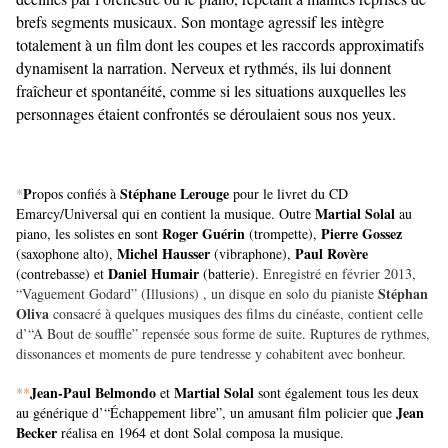
brefs segments musicaux. Son montage agressif les intègre
totalement à un film dont les coupes et les raccords approximatifs
dynamisent la narration. Nerveux et rythmés, ils lui donnent
fraîcheur et spontanéité, comme si les situations auxquelles les
personnages étaient confrontés se déroulaient sous nos yeux.
P
Stéphane Lerouge
*
ropos confiés à
pour le livret du CD
Martial Solal
Emarcy/Universal qui en contient la musique. Outre
au
Roger Guérin
Pierre Gossez
piano, les solistes en sont
(trompette),
Michel Hausser
Paul Rovère
(saxophone alto),
(vibraphone),
Daniel Humair
(contrebasse) et
(batterie).
Enregistré en février 2013,
Stéphan
“Vaguement Godard” (Illusions) , un disque en solo du pianiste
Oliva
consacré à quelques musiques des films du cinéaste, contient celle
d’“A Bout de souffle” repensée sous forme de suite. Ruptures de rythmes,
dissonances et moments de pure tendresse y cohabitent avec bonheur.
Jean-Paul Belmondo
Martial Solal
**
et
sont également tous les deux
Jean
au générique d’“Échappement libre”, un amusant film policier que
Becker
réalisa en 1964 et dont Solal composa la musique.