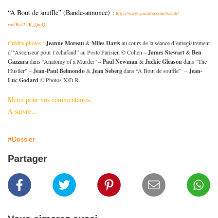
“A Bout de souffle” (Bande-annonce) :
http://www.youtube.com/watch?
v=4BzJ2UR_QmQ
Crédits photos :
Jeanne Moreau
&
Miles Davis
au cours de la séance d’enregistrement
d’“Ascenseur pour l’échafaud” au Poste Parisien © Cohen –
James Stewart
&
Ben
Gazzara
dans “Anatomy of a Murder” –
Paul Newman
&
Jackie Gleason
dans “The
Hustler” –
Jean-Paul Belmondo
&
Jean Seberg
dans “A Bout de souffle” –
Jean-
Luc Godard
© Photos X/D.R.
Merci pour vos commentaires.
À suivre…
#Dossier
Partager