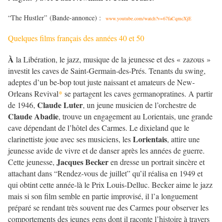
“The Hustler” (Bande-annonce) :
www.youtube.com/watch?v=67faCqmcXjE
Quelques films français des années 40 et 50
À
la Libération, le jazz, musique de la jeunesse et des « zazous »
investit les caves de Saint-Germain-des-Prés. Tenants du swing,
adeptes d’un be-bop tout juste naissant et amateurs de New-
Orleans Revival
*
se partagent les caves germanopratines. A partir
Claude Luter
de 1946,
, un jeune musicien de l’orchestre de
Claude Abadie
, trouve un engagement au Lorientais, une grande
cave dépendant de l’hôtel des Carmes. Le dixieland que le
Lorientais
clarinettiste joue avec ses musiciens, les
, attire une
jeunesse avide de vivre et de danser après les années de guerre.
Jacques Becker
Cette jeunesse,
en dresse un portrait sincère et
attachant dans “Rendez-vous de juillet” qu’il réalisa en 1949 et
qui obtint cette année-là le Prix Louis-Delluc. Becker aime le jazz
mais si son film semble en partie improvisé, il l’a longuement
préparé se rendant très souvent rue des Carmes pour observer les
comportements des jeunes gens dont il raconte l’histoire à travers