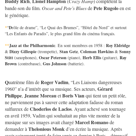
Buddy Rich
Lionel Hampton
,
(
Crazy Hamp
) complètent la
Pete Rugolo
bande-son du film.
Oscar and Pete’s Blues
de
en est
le générique.
D
*
“
rôle de drame”, “Le Quai des Brumes”, “Hôtel du Nord” et surtout
“Les Enfants du Paradis”, le plus grand film du cinéma français.
Jazz at the Philharmonic
Roy Eldridge
**
. En sont membres en 1958 :
Dizzy Gillespie
Stan Getz
Coleman Hawkins
Sonny
&
(trompette),
,
&
Stitt
Oscar Peterson
Herb Ellis
Ray
(saxophones),
(piano),
(guitare),
Brown
Gus Johnson
(contrebasse),
(batterie).
Q
Roger Vadim
uatrième film de
, “Les Liaisons dangereuses
Gérard
1960” n’a d’intérêt que sa musique. Ses acteurs,
Philippe
Jeanne Moreau
Boris Vian
,
et
qui tient un petit rôle,
ne parviennent pas à sauver cette adaptation fadasse du roman
Choderlos de Laclos
sulfureux de
. Ayant achevé son tournage
en avril 1959, Vadim qui souhaitait au plus vite monter de la
Marcel Romano
musique sur ses images avait chargé
de
Thelonious Monk
demander à
d’en écrire la musique. Après
avoir vainement tenté de faire venir ce dernier à Paris – dépressif,