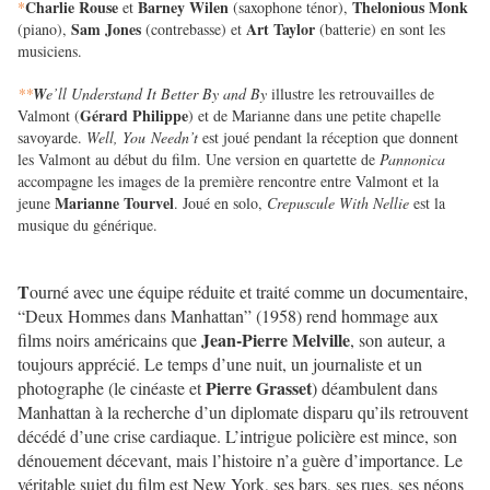
Charlie Rouse
Barney Wilen
Thelonious Monk
*
et
(saxophone ténor),
Sam Jones
Art Taylor
(piano),
(contrebasse) et
(batterie) en sont les
musiciens.
**
W
e’ll Understand It Better By and By
illustre les retrouvailles de
Gérard Philippe
Valmont (
) et de Marianne dans une petite chapelle
savoyarde.
Well, You Needn’t
est joué pendant la réception que donnent
les Valmont au début du film. Une version en quartette de
Pannonica
accompagne les images de la première rencontre entre Valmont et la
Marianne Tourvel
jeune
. Joué en solo,
Crepuscule With Nellie
est la
musique du générique.
T
ourné avec une équipe réduite et traité comme un documentaire,
“Deux Hommes dans Manhattan” (1958) rend hommage aux
Jean-Pierre Melville
films noirs américains que
, son auteur, a
toujours apprécié. Le temps d’une nuit, un journaliste et un
Pierre Grasset
photographe (le cinéaste et
) déambulent dans
Manhattan à la recherche d’un diplomate disparu qu’ils retrouvent
décédé d’une crise cardiaque. L’intrigue policière est mince, son
dénouement décevant, mais l’histoire n’a guère d’importance. Le
véritable sujet du film est New York, ses bars, ses rues, ses néons