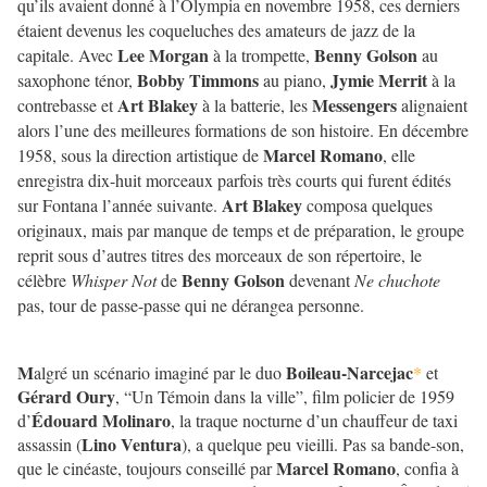
qu’ils avaient donné à l’Olympia en novembre 1958, ces derniers
étaient devenus les coqueluches des amateurs de jazz de la
Lee Morgan
Benny Golson
capitale. Avec
à la trompette,
au
Bobby Timmons
Jymie Merrit
saxophone ténor,
au piano,
à la
Art Blakey
Messengers
contrebasse et
à la batterie, les
alignaient
alors l’une des meilleures formations de son histoire. En décembre
Marcel Romano
1958, sous la direction artistique de
, elle
enregistra dix-huit morceaux parfois très courts qui furent édités
Art Blakey
sur Fontana l’année suivante.
composa quelques
originaux, mais par manque de temps et de préparation, le groupe
reprit sous d’autres titres des morceaux de son répertoire, le
Benny Golson
célèbre
Whisper Not
de
devenant
Ne chuchote
pas, tour de passe-passe qui ne dérangea personne.
M
Boileau-Narcejac
algré un scénario imaginé par le duo
*
et
Gérard Oury
, “Un Témoin dans la ville”, film policier de 1959
Édouard Molinaro
d’
, la traque nocturne d’un chauffeur de taxi
Lino Ventura
assassin (
), a quelque peu vieilli. Pas sa bande-son,
Marcel Romano
que le cinéaste, toujours conseillé par
, confia à