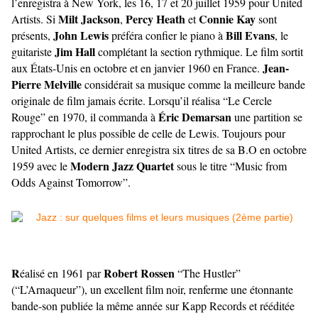
l’enregistra à New York, les 16, 17 et 20 juillet 1959 pour United
Milt Jackson
Percy Heath
Connie Kay
Artists. Si
,
et
sont
John Lewis
Bill Evans
présents,
préféra confier le piano à
, le
Jim Hall
guitariste
complétant la section rythmique. Le film sortit
Jean-
aux États-Unis en octobre et en janvier 1960 en France.
Pierre Melville
considérait sa musique comme la meilleure bande
originale de film jamais écrite. Lorsqu’il réalisa “Le Cercle
Éric Demarsan
Rouge” en 1970, il commanda à
une partition se
rapprochant le plus possible de celle de Lewis. Toujours pour
United Artists, ce dernier enregistra six titres de sa B.O en octobre
Modern Jazz Quartet
1959 avec le
sous le titre “Music from
Odds Against Tomorrow”.
R
Robert Rossen
éalisé en 1961 par
“The Hustler”
(“L’Arnaqueur”), un excellent film noir, renferme une étonnante
bande-son publiée la même année sur Kapp Records et rééditée