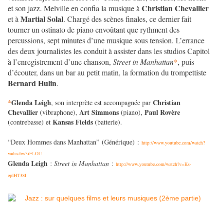
Christian Chevallier
et son jazz. Melville en confia la musique à
Martial Solal
et à
. Chargé des scènes finales, ce dernier fait
tourner un ostinato de piano envoûtant que rythment des
percussions, sept minutes d’une musique sous tension. L’errance
des deux journalistes les conduit à assister dans les studios Capitol
à l’enregistrement d’une chanson,
Street in Manhattan
*
, puis
d’écouter, dans un bar au petit matin, la formation du trompettiste
Bernard Hulin
.
Glenda Leigh
Christian
*
, son interprète est accompagnée par
Chevallier
Art Simmons
Paul Rovère
(vibraphone),
(piano),
Kansas Fields
(contrebasse) et
(batterie).
“Deux Hommes dans Manhattan” (Générique) :
http://www.youtube.com/watch?
v=hscbw3iFLOU
Glenda Leigh
:
Street in Manhattan
:
http://www.youtube.com/watch?v=Ks-
epIHT38I