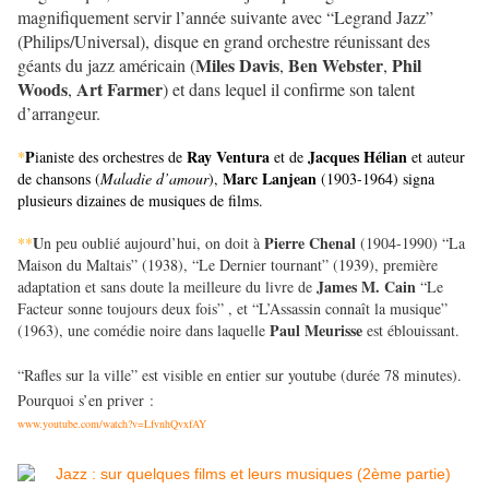
magnifiquement servir l’année suivante avec “Legrand Jazz”
(Philips/Universal), disque en grand orchestre réunissant des
Miles Davis
Ben Webster
Phil
géants du jazz américain (
,
,
Woods
Art Farmer
,
) et dans lequel il confirme son talent
d’arrangeur.
P
Ray Ventura
Jacques Hélian
*
ianiste des orchestres de
et de
et auteur
Marc Lanjean
de chansons (
Maladie d’amour
),
(1903-1964) signa
plusieurs dizaines de musiques de films.
U
Pierre Chenal
**
n peu oublié aujourd’hui, on doit à
(1904-1990) “La
Maison du Maltais” (1938), “Le Dernier tournant” (1939), première
James M. Cain
adaptation et sans doute la meilleure du livre de
“Le
Facteur sonne toujours deux fois” , et “L’Assassin connaît la musique”
Paul Meurisse
(1963), une comédie noire dans laquelle
est éblouissant.
“Rafles sur la ville” est visible en entier sur youtube (durée 78 minutes).
Pourquoi s’en priver :
www.youtube.com/watch?v=LfvnhQvxfAY