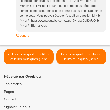
scène du nightclub du documentaire "Le Joli Mai" de Chris
Marker. C'est Michel Legrand qui est crédité au générique
comme compositeur mais je ne pense pas qu'il soit l'auteur de
ce morceau. Vous pouvez écouter l'extrait en question ici :<br
/> <br /> https://www.youtube.com/watch?v=ppxDoitJgUQ<br
/> <br /> Bien à vous
Répondre
< Jazz : sur quelques films
Jazz : sur quelques films et
et leurs musiques (1ère
leurs musiques (3ème
partie)
partie) >
Hébergé par Overblog
Top articles
Pages
Contact
Signaler un abus