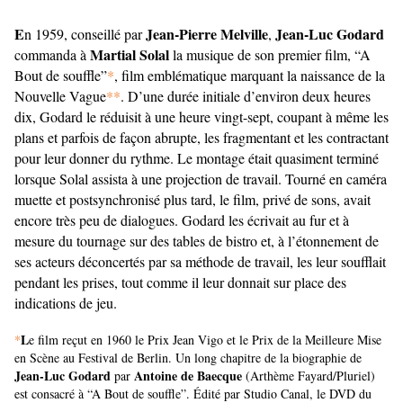
E
Jean-Pierre Melville
Jean-Luc Godard
n 1959, conseillé par
,
Martial Solal
commanda à
la musique de son premier film, “A
Bout de souffle”
*
, film emblématique marquant la naissance de la
Nouvelle Vague
**
. D’une durée initiale d’environ deux heures
dix, Godard le réduisit à une heure vingt-sept, coupant à même les
plans et parfois de façon abrupte, les fragmentant et les contractant
pour leur donner du rythme. Le montage était quasiment terminé
lorsque Solal assista à une projection de travail. Tourné en caméra
muette et postsynchronisé plus tard, le film, privé de sons, avait
encore très peu de dialogues. Godard les écrivait au fur et à
mesure du tournage sur des tables de bistro et, à l’étonnement de
ses acteurs déconcertés par sa méthode de travail, les leur soufflait
pendant les prises, tout comme il leur donnait sur place des
indications de jeu.
L
*
e film reçut en 1960 le Prix Jean Vigo et le Prix de la Meilleure Mise
en Scène au Festival de Berlin. Un long chapitre de la biographie de
Jean-Luc Godard
Antoine de Baecque
par
(Arthème Fayard/Pluriel)
est consacré à “A Bout de souffle”. Édité par Studio Canal, le DVD du