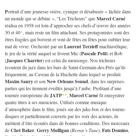
P
ortrait d’une jeunesse oisive, cynique et désabusée « lâchée dans
Marcel Carné
un monde qui se débine », “Les Tricheurs” que
réalisa en 1958 est loin d’approcher ses chefs-d’œuvre des années
30 et 40
*
, mais reste un film attachant. Ses protagonistes sont des
êtres fragiles qui boivent et vont de fêtes en fêtes pour oublier leur
Laurent Terzieff
mal de vivre. Orchestré par un
machiavélique,
Pascale Petit
le jeu de la vérité auquel se livrent Mic (
) et Bob
Jacques Charrier
(
) est celui du mensonge. Nos tricheurs
écoutent du jazz dans les bars de Saint-Germain-des-Prés qu’ils
fréquentent, au Caveau de la Huchette dans lequel se produit
Maxim Saury
New Orleans Sound
et son
, dans les surprises-
parties qui les tiennent éveillés jusqu’à l’aube. Profitant d’une
JATP
Marcel Carné
tournée européenne du
**
,
fit enregistrer
quatre titres à ses musiciens. Utilisés comme musique
d’atmosphère dans le film, joués sur des juke-box et des tourne-
disques et partiellement couverts par les voix des acteurs, ils
méritent d’être écoutés dans de bonnes conditions. Des morceaux
Chet Baker
Gerry Mulligan
Fats Domino
de
,
(
Bernie’s Tune
),
,