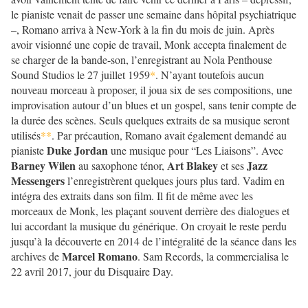
le pianiste venait de passer une semaine dans hôpital psychiatrique
–, Romano arriva à New-York à la fin du mois de juin. Après
avoir visionné une copie de travail, Monk accepta finalement de
se charger de la bande-son, l’enregistrant au Nola Penthouse
Sound Studios le 27 juillet 1959
*
. N’ayant toutefois aucun
nouveau morceau à proposer, il joua six de ses compositions, une
improvisation autour d’un blues et un gospel, sans tenir compte de
la durée des scènes. Seuls quelques extraits de sa musique seront
utilisés
**
. Par précaution, Romano avait également demandé au
Duke Jordan
pianiste
une musique pour “Les Liaisons”. Avec
Barney Wilen
Art Blakey
Jazz
au saxophone ténor,
et ses
Messengers
l’enregistrèrent quelques jours plus tard. Vadim en
intégra des extraits dans son film. Il fit de même avec les
morceaux de Monk, les plaçant souvent derrière des dialogues et
lui accordant la musique du générique. On croyait le reste perdu
jusqu’à la découverte en 2014 de l’intégralité de la séance dans les
Marcel Romano
archives de
. Sam Records, la commercialisa le
22 avril 2017, jour du Disquaire Day.