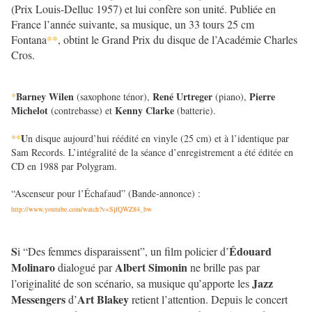
(Prix Louis-Delluc 1957) et lui confère son unité. Publiée en
France l’année suivante, sa musique, un 33 tours 25 cm
Fontana
**
, obtint le Grand Prix du disque de l’Académie Charles
Cros.
Barney Wilen
René Urtreger
Pierre
*
(saxophone ténor),
(piano),
Michelot
Kenny Clarke
(contrebasse) et
(batterie).
U
**
n disque aujourd’hui réédité en vinyle (25 cm) et à l’identique par
Sam Records. L’intégralité de la séance d’enregistrement a été éditée en
CD en 1988 par Polygram.
“Ascenseur pour l’Échafaud” (Bande-annonce) :
http://www.youtube.com/watch?v=SjfQWZ84_bw
S
Édouard
i “Des femmes disparaissent”, un film policier d’
Molinaro
Albert Simonin
dialogué par
ne brille pas par
Jazz
l’originalité de son scénario, sa musique qu’apporte les
Messengers
Art Blakey
d’
retient l’attention. Depuis le concert