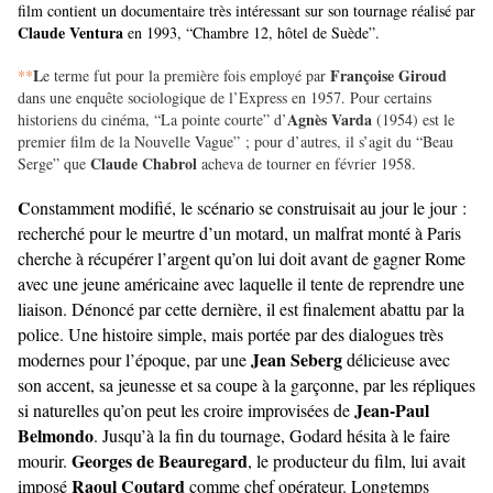
film contient un documentaire très intéressant sur son tournage réalisé par
Claude Ventura
en 1993, “Chambre 12, hôtel de Suède”.
L
Françoise Giroud
**
e terme fut pour la première fois employé par
dans une enquête sociologique de l’Express en 1957. Pour certains
Agnès Varda
historiens du cinéma, “La pointe courte” d’
(1954) est le
premier film de la Nouvelle Vague” ; pour d’autres, il s’agit du “Beau
Claude Chabrol
Serge” que
acheva de tourner en février 1958.
C
onstamment modifié, le scénario se construisait au jour le jour :
recherché pour le meurtre d’un motard, un malfrat monté à Paris
cherche à récupérer l’argent qu’on lui doit avant de gagner Rome
avec une jeune américaine avec laquelle il tente de reprendre une
liaison. Dénoncé par cette dernière, il est finalement abattu par la
police. Une histoire simple, mais portée par des dialogues très
Jean Seberg
modernes pour l’époque, par une
délicieuse avec
son accent, sa jeunesse et sa coupe à la garçonne, par les répliques
Jean-Paul
si naturelles qu’on peut les croire improvisées de
Belmondo
. Jusqu’à la fin du tournage, Godard hésita à le faire
Georges de Beauregard
mourir.
, le producteur du film, lui avait
Raoul Coutard
imposé
comme chef opérateur. Longtemps