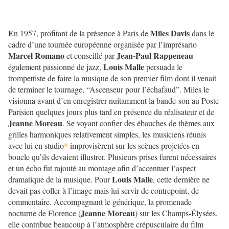
E
Miles Davis
n 1957, profitant de la présence à Paris de
dans le
cadre d’une tournée européenne organisée par l’imprésario
Marcel Romano
Jean-Paul Rappeneau
et conseillé par
Louis Malle
également passionné de jazz,
persuada le
trompettiste de faire la musique de son premier film dont il venait
de terminer le tournage, “Ascenseur pour l’échafaud”. Miles le
visionna avant d’en enregistrer nuitamment la bande-son au Poste
Parisien quelques jours plus tard en présence du réalisateur et de
Jeanne Moreau
. Se voyant confier des ébauches de thèmes aux
grilles harmoniques relativement simples, les musiciens réunis
avec lui en studio
*
improvisèrent sur les scènes projetées en
boucle qu’ils devaient illustrer. Plusieurs prises furent nécessaires
et un écho fut rajouté au montage afin d’accentuer l’aspect
Louis Malle
dramatique de la musique. Pour
, cette dernière ne
devait pas coller à l’image mais lui servir de contrepoint, de
commentaire. Accompagnant le générique, la promenade
Jeanne Moreau
nocturne de Florence (
) sur les Champs-Élysées,
elle contribue beaucoup à l’atmosphère crépusculaire du film