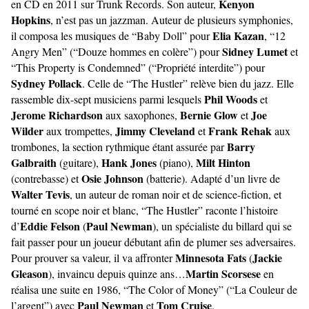
Kenyon
en CD en 2011 sur Trunk Records. Son auteur,
Hopkins
, n’est pas un jazzman. Auteur de plusieurs symphonies,
Elia Kazan
il composa les musiques de “Baby Doll” pour
, “12
Sidney Lumet
Angry Men” (“Douze hommes en colère”) pour
et
“This Property is Condemned” (“Propriété interdite”) pour
Sydney Pollack
. Celle de “The Hustler” relève bien du jazz. Elle
Phil Woods
rassemble dix-sept musiciens parmi lesquels
et
Jerome Richardson
Bernie Glow
Joe
aux saxophones,
et
Wilder
Jimmy Cleveland
Frank Rehak
aux trompettes,
et
aux
Barry
trombones, la section rythmique étant assurée par
Galbraith
Hank Jones
Milt Hinton
(guitare),
(piano),
Osie Johnson
(contrebasse) et
(batterie). Adapté d’un livre de
Walter Tevis
, un auteur de roman noir et de science-fiction, et
tourné en scope noir et blanc, “The Hustler” raconte l’histoire
Eddie Felson
Paul Newman
d’
(
), un spécialiste du billard qui se
fait passer pour un joueur débutant afin de plumer ses adversaires.
Minnesota Fats
Jackie
Pour prouver sa valeur, il va affronter
(
Gleason
Martin Scorsese
), invaincu depuis quinze ans…
en
réalisa une suite en 1986, “The Color of Money” (“La Couleur de
Paul Newman
Tom Cruise
l’argent”) avec
et
.