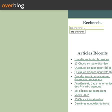
Recherche
Articles Récents
Une décennie de chroniques
13 Chocs en toute discrétion
Quelques disques pour l’été (II
Quelques disques pour l’été (I)
Des disques à ne pas laisser
dormir sur une étagère
Académie du Jazz : une remis
des Prix très attendue
Six pépites qui interpellent
Voeux 2022
13 Chocs très attendus
Dernières nouvelles du front