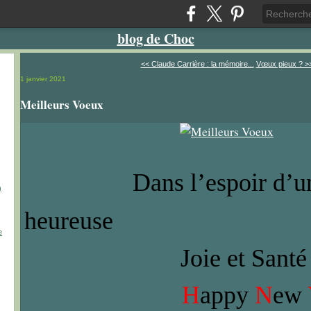
blog de Choc
<< Claude Carrière : la mémoire...
Vœux pieux ? >
1 janvier 2021
Meilleurs Voeux
Dans l’espoir d’u
)
heureuse
e
Joie et Santé en
H
appy
N
ew