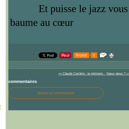
Et puisse le jazz vous 
baume au cœur
Repost
0
<< Claude Carrière : la mémoire...
Vœux pieux ? >
commentaires
Ajouter un commentaire