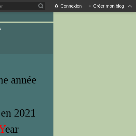
Connexion
+
Créer mon blog
>
ne année
 2021
Y
ear