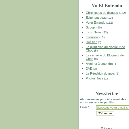
Vu Et Entendu
Chroniques de disques
(332)
Edito tout beau
(135)
Vu et Entendu
(112)
Scoop!
(40)
Jazz News
(23)
Interview
(10)
Dossier
(8)
La quinzaine du blogueur de
Choc
(8)
La semaine du Blogueur de
Choc
(8)
A voir et à entendre
(4)
DVD
(3)
La Réédition du mois
(2)
Photos Jazz
(1)
Newsletter
Abonnez-vous pour être averti des
nouveaux articles publiés.
Email
Liens