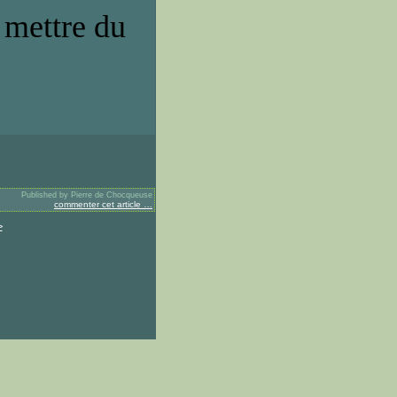
mettre du
Published by Pierre de Chocqueuse
commenter cet article
…
>