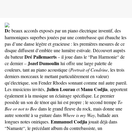
D
e beaux accords exposés par un piano électrique inventif, des
harmoniques superbes jouées par une contrebasse qui ébauche les
pas d’une danse légère et gracieuse : les premières mesures de ce
disque diffusent d’emblée une lumière estivale. Découvert auprès
Dré Pallemaerts
du batteur
– il joue dans le “Pan Harmonie“ de
Jozef Dumoulin
ce dernier –
lui offre une large palette de
couleurs, tant au piano acoustique (
Portrait of Cendrine
, les trois
derniers morceaux le mettant particulièrement en valeur)
qu’électrique, son Fender Rhodes sonnant comme nul autre pareil.
Julien Lourau
Manu Codjia
Les musiciens invités,
et
, apportent
également à la musique un éclairage spécifique. Le premier
possède un son de ténor qui lui est propre ; le second trempe
To
Bee or not to Bee
dans le grand fleuve du rock, mais donne une
autre sonorité à sa guitare dans
Where is my Way
, ballade aux
Emmanuel Codjia
longues notes oniriques.
jouait déjà dans
“Namaste“, le précédant album du contrebassiste, un