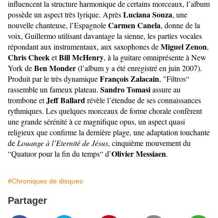
influencent la structure harmonique de certains morceaux, l’album
Luciana Souza
possède un aspect très lyrique. Après
, une
Carmen Canela
nouvelle chanteuse, l’Espagnole
, donne de la
voix, Guillermo utilisant davantage la sienne, les parties vocales
Miguel Zenon
répondant aux instrumentaux, aux saxophones de
,
Chris Cheek
Bill McHenry
et
, à la guitare omniprésente à New
Ben Monder
York de
(l’album y a été enregistré en juin 2007).
François Zalacain
Produit par le très dynamique
, "Filtros“
Sandro Tomasi
rassemble un fameux plateau.
assure au
Jeff Ballard
trombone et
révèle l’étendue de ses connaissances
rythmiques. Les quelques morceaux de forme chorale confèrent
une grande sérénité à ce magnifique opus, un aspect quasi
religieux que confirme la dernière plage, une adaptation touchante
de
Louange à l’Eternité de Jésus
, cinquième mouvement du
Olivier Messiaen
“Quatuor pour la fin du temps“ d’
.
#Chroniques de disques
Partager