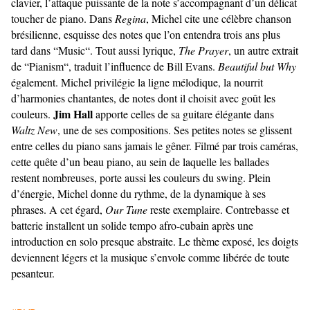
clavier, l’attaque puissante de la note s’accompagnant d’un délicat
toucher de piano. Dans
Regina
, Michel cite une célèbre chanson
brésilienne, esquisse des notes que l’on entendra trois ans plus
tard dans “Music“. Tout aussi lyrique,
The Prayer
, un autre extrait
de “Pianism“, traduit l’influence de Bill Evans.
Beautiful but Why
également. Michel privilégie la ligne mélodique, la nourrit
d’harmonies chantantes, de notes dont il choisit avec goût les
Jim Hall
couleurs.
apporte celles de sa guitare élégante dans
Waltz New
, une de ses compositions. Ses petites notes se glissent
entre celles du piano sans jamais le gêner. Filmé par trois caméras,
cette quête d’un beau piano, au sein de laquelle les ballades
restent nombreuses, porte aussi les couleurs du swing. Plein
d’énergie, Michel donne du rythme, de la dynamique à ses
phrases. A cet égard,
Our Tune
reste exemplaire. Contrebasse et
batterie installent un solide tempo afro-cubain après une
introduction en solo presque abstraite. Le thème exposé, les doigts
deviennent légers et la musique s’envole comme libérée de toute
pesanteur.