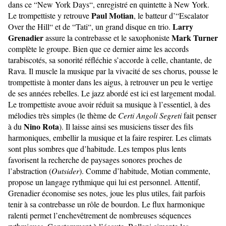
dans ce “New York Days“, enregistré en quintette à New York.
Paul Motian
Le trompettiste y retrouve
, le batteur d’“Escalator
Larry
Over the Hill“ et de “Tati“, un grand disque en trio.
Grenadier
Mark Turner
assure la contrebasse et le saxophoniste
complète le groupe. Bien que ce dernier aime les accords
tarabiscotés, sa sonorité réfléchie s’accorde à celle, chantante, de
Rava. Il muscle la musique par la vivacité de ses chorus, pousse le
trompettiste à monter dans les aigus, à retrouver un peu le vertige
de ses années rebelles. Le jazz abordé est ici est largement modal.
Le trompettiste avoue avoir réduit sa musique à l’essentiel, à des
mélodies très simples (le thème de
Certi Angoli Segreti
fait penser
Nino Rota
à du
). Il laisse ainsi ses musiciens tisser des fils
harmoniques, embellir la musique et la faire respirer. Les climats
sont plus sombres que d’habitude. Les tempos plus lents
favorisent la recherche de paysages sonores proches de
l’abstraction (
Outsider
). Comme d’habitude, Motian commente,
propose un langage rythmique qui lui est personnel. Attentif,
Grenadier économise ses notes, joue les plus utiles, fait parfois
tenir à sa contrebasse un rôle de bourdon. Le flux harmonique
ralenti permet l’enchevêtrement de nombreuses séquences