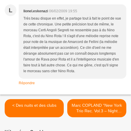
L
lionel.eskenazi
06/02/2009 19:55
Très beau disque en effet, je partage tout à fait le point de vue
de cette chronique. Une petite précision tout de même, le
morceau Certi Angoli Segreti ne ressemble pas à du Nino
Rota, c'est du Nino Rota ! Il s'agit d'une mélodie reprise note
pour note de la musique de Amarcord de Fellini (la mélodie
était interprétée par un accordéon). Ce clin d'oeil ne me
dérange absolument pas car on connaît depuis longtemps
l'amour de Rava pour Rota et il a l'intelligence musicale d'en
faire tout à fait autre chose. Ce qui me gêne, c'est qu'il signe
le morceau sans citer Nino Rota.
Répondre
< Des nuits et des clubs
Marc COPLAND “New York
Trio Rec. Vol.3 – Night
Whispers“ (Pirouet/Abeille
Musique) >