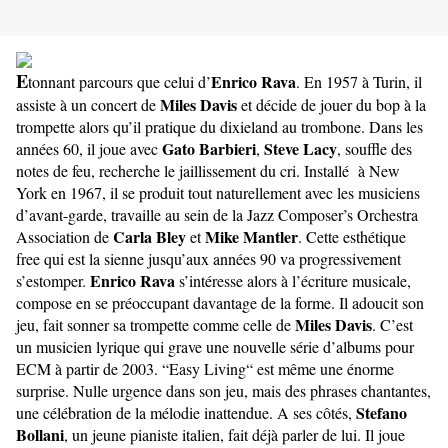
E
Enrico Rava
tonnant parcours que celui d’
. En 1957 à Turin, il
Miles Davis
assiste à un concert de
et décide de jouer du bop à la
trompette alors qu’il pratique du dixieland au trombone. Dans les
Gato Barbieri
Steve Lacy
années 60, il joue avec
,
, souffle des
notes de feu, recherche le jaillissement du cri. Installé à New
York en 1967, il se produit tout naturellement avec les musiciens
d’avant-garde, travaille au sein de la Jazz Composer’s Orchestra
Carla Bley
Mike Mantler
Association de
et
. Cette esthétique
free qui est la sienne jusqu’aux années 90 va progressivement
Enrico Rava
s’estomper.
s’intéresse alors à l’écriture musicale,
compose en se préoccupant davantage de la forme. Il adoucit son
Miles Davis
jeu, fait sonner sa trompette comme celle de
. C’est
un musicien lyrique qui grave une nouvelle série d’albums pour
ECM à partir de 2003. “Easy Living“ est même une énorme
surprise. Nulle urgence dans son jeu, mais des phrases chantantes,
Stefano
une célébration de la mélodie inattendue. A ses côtés,
Bollani
, un jeune pianiste italien, fait déjà parler de lui. Il joue