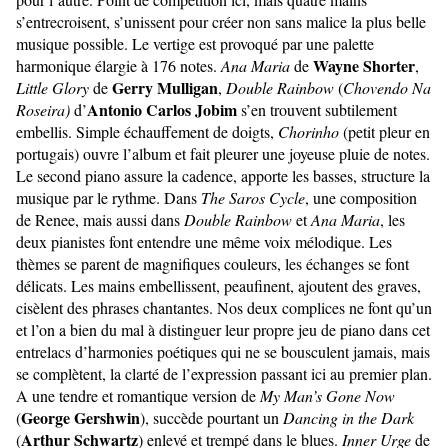
s’entrecroisent, s’unissent pour créer non sans malice la plus belle
musique possible. Le vertige est provoqué par une palette
Wayne Shorter
harmonique élargie à 176 notes.
Ana Maria
de
,
Gerry Mulligan
Little Glory
de
,
Double Rainbow
(
Chovendo Na
Antonio Carlos Jobim
Roseira)
d’
s’en trouvent subtilement
embellis. Simple échauffement de doigts,
Chorinho
(petit pleur en
portugais) ouvre l’album et fait pleurer une joyeuse pluie de notes.
Le second piano assure la cadence, apporte les basses, structure la
musique par le rythme. Dans
The Saros Cycle
, une composition
de Renee, mais aussi dans
Double Rainbow
et
Ana Maria
, les
deux pianistes font entendre une même voix mélodique. Les
thèmes se parent de magnifiques couleurs, les échanges se font
délicats. Les mains embellissent, peaufinent, ajoutent des graves,
cisèlent des phrases chantantes. Nos deux complices ne font qu’un
et l’on a bien du mal à distinguer leur propre jeu de piano dans cet
entrelacs d’harmonies poétiques qui ne se bousculent jamais, mais
se complètent, la clarté de l’expression passant ici au premier plan.
A une tendre et romantique version de
My Man’s Gone Now
George Gershwin
(
), succède pourtant un
Dancing in the Dark
Arthur Schwartz
(
) enlevé et trempé dans le blues.
Inner Urge
de