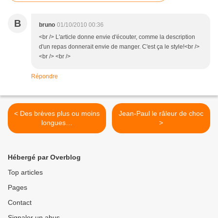
B
bruno
01/10/2010 00:36
<br /> L'article donne envie d'écouter, comme la description
d'un repas donnerait envie de manger. C'est ça le style!<br />
<br /> <br />
Répondre
< Des brèves plus ou moins
Jean-Paul le râleur de choc
longues…
>
Hébergé par Overblog
Top articles
Pages
Contact
Signaler un abus