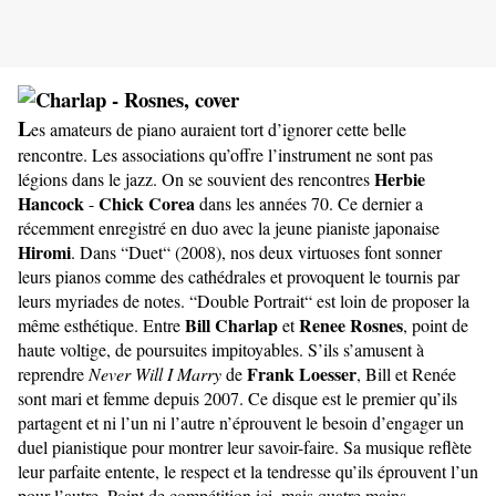
L
es amateurs
de piano auraient tort d’ignorer cette belle
rencontre. Les associations qu’offre l’instrument ne sont pas
Herbie
légions dans le jazz. On se souvient des rencontres
Hancock
Chick Corea
-
dans les années 70. Ce dernier a
récemment enregistré en duo avec la jeune pianiste japonaise
Hiromi
. Dans “Duet“ (2008), nos deux virtuoses font sonner
leurs pianos comme des cathédrales et provoquent le tournis par
leurs myriades de notes. “Double Portrait“ est loin de proposer la
Bill Charlap
Renee Rosnes
même esthétique. Entre
et
, point de
haute voltige, de poursuites impitoyables. S’ils s’amusent à
Frank Loesser
reprendre
Never Will I Marry
de
, Bill et Renée
sont mari et femme depuis 2007. Ce disque est le premier qu’ils
partagent et ni l’un ni l’autre n’éprouvent le besoin d’engager un
duel pianistique pour montrer leur savoir-faire. Sa musique reflète
leur parfaite entente, le respect et la tendresse qu’ils éprouvent l’un
pour l’autre. Point de compétition ici, mais quatre mains