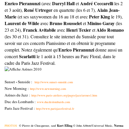
Enrico Pieranunzi
Darryl Hall
André Ceccarelli
(avec
et
les 2
René Urtreger
Alain Jean-
et 3 août),
en quartette (les 6 et 7),
Marie
Peter King
(et ses saxywomen du 16 au 18 et avec
le 19),
Laurent de Wilde
Bruno Rousselet
Minino Garay
avec
et
(les
Franck Avitabile
Henri Texier
Aldo Romano
23 et 24),
avec
et
(les 30 et 31). Consultez le site internet du Sunside pour tout
savoir sur ces concerts Pianissimo et en obtenir le programme
Enrico Pieranunzi
complet. Notez également qu'
donne aussi un
Scarlatti
concert
le 1 août à 15 heures au Parc Floral, dans le
cadre du Paris Jazz Festival.
-
Sunset
Sunside :
http://www.sunset-sunside.com
New Morning :
http://www.newmorning.com
Arènes du Jazz :
http://www.paris-ateliers.org/pages/jazz/arenes1.htm
Duc des Lombards :
www.ducdeslombards.com
Paris Jazz Festival :
http://www.parisjazzfestival.fr
Kurt Elling
Norma
PHOTOS
© Pierre de Chocqueuse, sauf
© John Abbott/Universal Music,