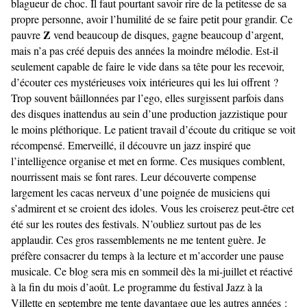
blagueur de choc. Il faut pourtant savoir rire de la petitesse de sa
propre personne, avoir l’humilité de se faire petit pour grandir. Ce
Z
pauvre
vend beaucoup de disques, gagne beaucoup d’argent,
mais n’a pas créé depuis des années la moindre mélodie. Est-il
seulement capable de faire le vide dans sa tête pour les recevoir,
d’écouter ces mystérieuses voix intérieures qui les lui offrent ?
Trop souvent bâillonnées par l’ego, elles surgissent parfois dans
des disques inattendus au sein d’une production jazzistique pour
le moins pléthorique. Le patient travail d’écoute du critique se voit
récompensé. Emerveillé, il découvre un jazz inspiré que
l’intelligence organise et met en forme. Ces musiques comblent,
nourrissent mais se font rares. Leur découverte compense
largement les cacas nerveux d’une poignée de musiciens qui
s’admirent et se croient des idoles. Vous les croiserez peut-être cet
été sur les routes des festivals. N’oubliez surtout pas de les
applaudir. Ces gros rassemblements ne me tentent guère. Je
préfère consacrer du temps à la lecture et m’accorder une pause
musicale. Ce blog sera mis en sommeil dès la mi-juillet et réactivé
à la fin du mois d’août. Le programme du festival Jazz à la
Villette en septembre me tente davantage que les autres années :