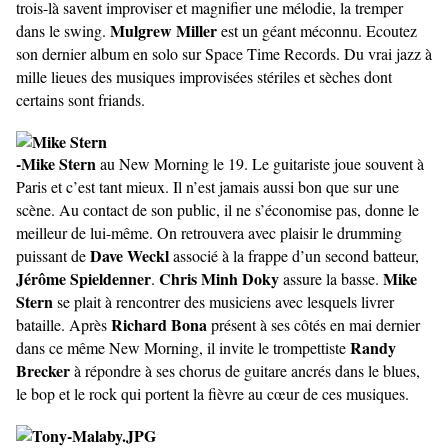
trois-là savent improviser et magnifier une mélodie, la tremper
Mulgrew Miller
dans le swing.
est un géant méconnu. Ecoutez
son dernier album en solo sur Space Time Records. Du vrai jazz à
mille lieues des musiques improvisées stériles et sèches dont
certains sont friands.
-Mike Stern
au New Morning le 19. Le guitariste joue souvent à
Paris et c’est tant mieux. Il n’est jamais aussi bon que sur une
scène. Au contact de son public, il ne s’économise pas, donne le
meilleur de lui-même. On retrouvera avec plaisir le drumming
Dave Weckl
puissant de
associé à la frappe d’un second batteur,
Jérôme Spieldenner
Chris Minh Doky
Mike
.
assure la basse.
Stern
se plait à rencontrer des musiciens avec lesquels livrer
Richard Bona
bataille. Après
présent à ses côtés en mai dernier
Randy
dans ce même New Morning, il invite le trompettiste
Brecker
à répondre à ses chorus de guitare ancrés dans le blues,
le bop et le rock qui portent la fièvre au cœur de ces musiques.