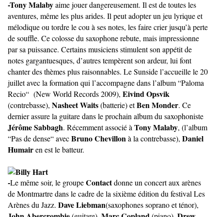
-Tony Malaby
aime jouer dangereusement. Il est de toutes les
aventures, même les plus arides. Il peut adopter un jeu lyrique et
mélodique ou tordre le cou à ses notes, les faire crier jusqu’à perte
de souffle. Ce colosse du saxophone rebute, mais impressionne
par sa puissance. Certains musiciens stimulent son appétit de
notes gargantuesques, d’autres tempèrent son ardeur, lui font
chanter des thèmes plus raisonnables. Le Sunside l’accueille le 20
juillet avec la formation qui l’accompagne dans l’album “Paloma
Eivind Opsvik
Recio“ (New World Records 2009),
Nasheet Waits
Ben Monder
(contrebasse),
(batterie) et
. Ce
dernier assure la guitare dans le prochain album du saxophoniste
Jérôme Sabbagh
Tony Malaby
. Récemment associé à
, (l’album
Bruno Chevillon
Daniel
“Pas de dense“ avec
à la contrebasse),
Humair
en est le batteur.
-
Contact
Le même soir, le groupe
donne un concert aux arènes
de Montmartre dans le cadre de la sixième édition du festival Les
Dave Liebman
Arènes du Jazz.
(saxophones soprano et ténor),
John Abercrombie
Marc Copland
Drew
(guitare),
(piano),