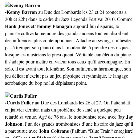
-Kenny Barron
au Duc des Lombards les 23 et 24 (concerts à
20h et 22h) dans le cadre du Jazz Legends Festival 2010. Comme
Hank Jones
Tommy Flanagan
et
aujourd’hui disparus, le
pianiste cultive la mémoire des grands anciens tout en absorbant
des influences plus contemporaines. Attaché au swing, il n’hésite
pas à tremper son piano dans la modernité, à prendre des risques
lorsque les musiciens le provoquent. Véritable caméléon du piano,
il s’adapte pour mettre en valeur tous ceux qu’il accompagne. En
solo, il est avant tout lui-même. Son raffinement harmonique, son
jeu délicat n’exclut pas un jeu physique et rythmique, le langage
acrobatique du bop ne lui déplaisant point.
-Curtis Fuller
au Duc des Lombards les 26 et 27. On l’attendait
en janvier dernier, mais un problème de santé a quelque peu
Jay Jay
retardé sa venue. Agé de 76 ans, le tromboniste reste avec
Johnson
, l’un des grands trombonistes d’une histoire du jazz qu’il
John Coltrane
a parcourue avec
(l’album “Blue Train“ enregistré
Art Blakey
Jazz Messengers
en 1957) et
(6 albums avec les
)