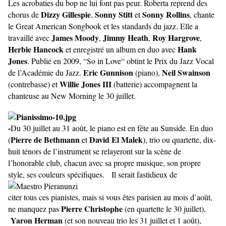
Les acrobaties du bop ne lui font pas peur. Roberta reprend des
Dizzy Gillespie
Sonny Stitt
Sonny Rollins
chorus de
,
et
, chante
le Great American Songbook et les standards du jazz. Elle a
James Moody
Jimmy Heath
Roy Hargrove
travaillé avec
,
,
,
Herbie Hancock
Hank
et enregistré un album en duo avec
Jones
. Publié en 2009, “So in Love“ obtint le Prix du Jazz Vocal
Eric Gunnison
Neil Swainson
de l’Académie du Jazz.
(piano),
Willie Jones III
(contrebasse) et
(batterie) accompagnent la
chanteuse au New Morning le 30 juillet.
-
Du 30 juillet au 31 août, le piano est en fête au Sunside. En duo
Pierre de Bethmann
David El Malek
(
et
), trio ou quartette, dix-
huit ténors de l’instrument se relayeront sur la scène de
l’honorable club, chacun avec sa propre musique, son propre
style, ses couleurs spécifiques.
Il serait fastidieux de
citer tous ces pianistes, mais si vous êtes parisien au mois d’août,
Pierre Christophe
ne manquez pas
(en quartette le 30 juillet),
Yaron Herman
(et son nouveau trio les 31 juillet et 1 août),