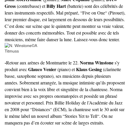
Gress
Billy Hart
(contrebasse) et
(batterie) sont des célébrités de
leurs instruments respectifs. Mal préparé, “Five on One“ (Pirouet),
leur premier disque, est largement en dessous de leurs possibilités.
C’est donc sur scène que le quintette peut montrer sa vraie valeur,
donner des concerts mémorables. Tout est possible avec de tels
musiciens, même faire danser la lune. Laissez-vous donc tenter.
-
Norma Winstone
Retour aux arènes de Montmartre le 22.
s’y
Glauco Venier
Klaus Gesing
produit avec
(piano) et
(clarinette
basse, saxophone soprano), ses musiciens depuis plusieurs
années. Sobrement arrangée, la musique intimiste qu’ils proposent
convient bien à la voix libre et singulière de la chanteuse. Norma
improvise avec ses propres onomatopées et possède un phrasé
novateur et personnel. Prix Billie Holiday de l’Académie du Jazz
en 2008 pour “Distances“ (ECM), la chanteuse sort le 30 août sur
le même label un nouvel album “Stories Yet to Tell“. On ne
manquera pas d’en écouter sur scène de larges extraits.