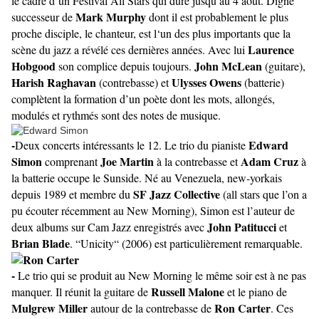
le cadre d’un Festival All Stars qui dure jusqu’au 4 août. Digne
Mark Murphy
successeur de
dont il est probablement le plus
proche disciple, le chanteur, est l‘un des plus importants que la
Laurence
scène du jazz a révélé ces dernières années. Avec lui
Hobgood
John McLean
son complice depuis toujours.
(guitare),
Harish Raghavan
Ulysses Owens
(contrebasse) et
(batterie)
complètent la formation d’un poète dont les mots, allongés,
modulés et rythmés sont des notes de musique.
-
Edward
Deux concerts intéressants le 12. Le trio du pianiste
Simon
Joe Martin
Adam Cruz
comprenant
à la contrebasse et
à
la batterie occupe le Sunside. Né au Venezuela, new-yorkais
SF Jazz Collective
depuis 1989 et membre du
(all stars que l’on a
pu écouter récemment au New Morning), Simon est l’auteur de
John Patitucci
deux albums sur Cam Jazz enregistrés avec
et
Brian Blade
. “Unicity“ (2006) est particulièrement remarquable.
-
Le trio qui se produit au New Morning le même soir est à ne pas
Russell Malone
manquer. Il réunit la guitare de
et le piano de
Mulgrew Miller
Ron Carter
autour de la contrebasse de
. Ces