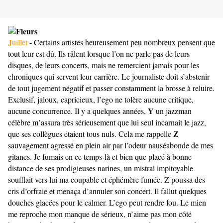
J
uillet
-
Certains artistes heureusement peu nombreux pensent que
tout leur est dû. Ils râlent lorsque l’on ne parle pas de leurs
disques, de leurs concerts, mais ne remercient jamais pour les
chroniques qui servent leur carrière. Le journaliste doit s’abstenir
de tout jugement négatif et passer constamment la brosse à reluire.
Exclusif, jaloux, capricieux, l’ego ne tolère aucune critique,
Y
aucune concurrence. Il y a quelques années,
un jazzman
célèbre m’assura très sérieusement que lui seul incarnait le jazz,
Z
que ses collègues étaient tous nuls. Cela me rappelle
sauvagement agressé en plein air par l’odeur nauséabonde de mes
gitanes. Je fumais en ce temps-là et bien que placé à bonne
distance de ses prodigieuses narines, un mistral impitoyable
soufflait vers lui ma coupable et éphémère fumée. Z poussa des
cris d’orfraie et menaça d’annuler son concert. Il fallut quelques
douches glacées pour le calmer. L’ego peut rendre fou. Le mien
me reproche mon manque de sérieux, n’aime pas mon côté