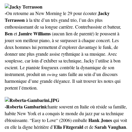
-
Jacky
On retourne au New Morning le 29 pour écouter
Terrasson
à la tête d’un très grand trio, l’un des plus
enthousiasmant de sa longue carrière. Contrebassiste et batteur,
Ben
Jamire Williams
et
(aucun lien de parenté) le poussent à
jouer son meilleur piano, à se surpasser à chaque concert. Les
deux hommes lui permettent d’explorer davantage le funk, de
donner une plus grande assise rythmique à sa musique. Avec
souplesse, car loin d’exhiber sa technique, Jacky l’utilise à bon
escient. Le pianiste fougueux contrôle la dynamique de son
instrument, produit un
swing
sans faille au sein d’un discours
harmonique d’une grande élégance. Il sait trouver les notes qui
portent l’émotion.
-Roberta Gambarini
chante souvent en Italie où réside sa famille,
habite New York et a conquis le monde du jazz par sa technique
Hank Jones
éblouissante. “Easy to Love“ (2006) emballe
qui voit
Ella Fitzgerald
Sarah Vaughan
en elle la digne héritière d’
et de
.