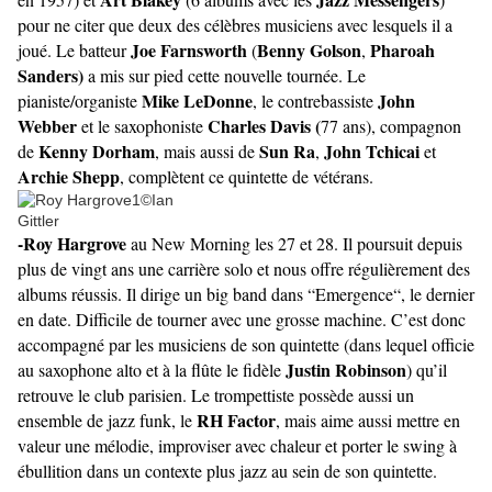
pour ne citer que deux des célèbres musiciens avec lesquels il a
Joe Farnsworth
Benny Golson
Pharoah
joué. Le batteur
(
,
Sanders)
a mis sur pied cette nouvelle tournée. Le
Mike LeDonne
John
pianiste/organiste
, le contrebassiste
Webber
Charles Davis (
et le saxophoniste
77 ans), compagnon
Kenny Dorham
Sun Ra
John Tchicai
de
, mais aussi de
,
et
Archie Shepp
, complètent ce quintette de vétérans.
-Roy Hargrove
au New Morning les 27 et 28. Il poursuit depuis
plus de vingt ans une carrière solo et nous offre régulièrement des
albums réussis. Il dirige un big band dans “Emergence“, le dernier
en date. Difficile de tourner avec une grosse machine. C’est donc
accompagné par les musiciens de son quintette (dans lequel officie
Justin Robinson
au saxophone alto et à la flûte le fidèle
) qu’il
retrouve le club parisien. Le trompettiste possède aussi un
RH Factor
ensemble de jazz funk, le
, mais aime aussi mettre en
valeur une mélodie, improviser avec chaleur et porter le swing à
ébullition dans un contexte plus jazz au sein de son quintette.