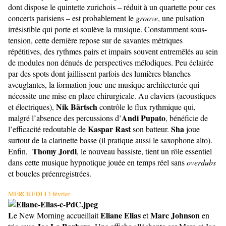
dont dispose le quintette zurichois – réduit à un quartette pour ces
concerts parisiens – est probablement le
groove
, une pulsation
irrésistible qui porte et soulève la musique. Constamment sous-
tension, cette dernière repose sur de savantes métriques
répétitives, des rythmes pairs et impairs souvent entremêlés au sein
de modules non dénués de perspectives mélodiques. Peu éclairée
par des spots dont jaillissent parfois des lumières blanches
aveuglantes, la formation joue une musique architecturée qui
nécessite une mise en place chirurgicale. Au claviers (acoustiques
Nik Bärtsch
et électriques),
contrôle le flux rythmique qui,
Andi Pupato
malgré l’absence des percussions d’
, bénéficie de
Kaspar Rast
Sha
l’efficacité redoutable de
son batteur.
joue
surtout de la clarinette basse (il pratique aussi le saxophone alto).
Thomy Jordi
Enfin,
, le nouveau bassiste, tient un rôle essentiel
dans cette musique hypnotique jouée en temps réel sans
overdubs
et boucles préenregistrées.
MERCREDI 13 février
L
Eliane Elias
Marc Johnson
e New Morning accueillait
et
en