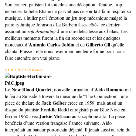
Son concert parisien fut toutefois une déception. Tendue, trop
nerveuse, la belle Eliane ne parvint pas ce soir là à faire respirer sa
musique, à huiler par l’émotion un jeu trop mécanique malgré la
paire rythmique Johnson / La Barbera à ses côtés, ce dernier
assurant un
soft drumming
d’une rare délicatesse aux balais. Les
meilleurs moments furent la fin du second set et les quelques
Antonio Carlos Jobim
Gilberto Gil
morceaux d’
et de
qu’elle
chanta. Puisse-t-elle nous revenir en meilleure forme pour nous
faire entendre son vrai piano.
VENDREDI 15 février
L
New Blood Quartet
Aldo Romano
e
, nouvelle formation d’
mit
le feu au Sunside à travers la musique de “The Connection
”
, une
Jack Gelber
pièce de théâtre de
créée en 1959, mais aussi un
Freddie Redd
disque du pianiste
enregistré pour Blue Note en
Jackie McLean
février 1960 avec
au saxophone alto. La pièce
bénéficia d’une version française l’année suivante. Aldo
interprétait un batteur portoricain déjanté. Il jouait aussi au sein du