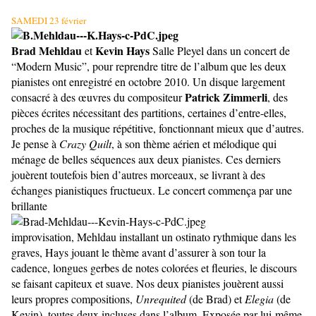
SAMEDI 23 février
Brad Mehldau
Kevin Hays
et
Salle Pleyel dans un concert de
“Modern Music”, pour reprendre titre de l’album que les deux
pianistes ont enregistré en octobre 2010. Un disque largement
Patrick Zimmerli
consacré à des œuvres du compositeur
, des
pièces écrites nécessitant des partitions, certaines d’entre-elles,
proches de la musique répétitive, fonctionnant mieux que d’autres.
Je pense à
Crazy Quilt
, à son thème aérien et mélodique qui
ménage de belles séquences aux deux pianistes. Ces derniers
jouèrent toutefois bien d’autres morceaux, se livrant à des
échanges pianistiques fructueux. Le concert commença par une
brillante
improvisation, Mehldau installant un ostinato rythmique dans les
graves, Hays jouant le thème avant d’assurer à son tour la
cadence, longues gerbes de notes colorées et fleuries, le discours
se faisant capiteux et suave. Nos deux pianistes jouèrent aussi
leurs propres compositions,
Unrequited
(de Brad) et
Elegia
(de
Kevin), toutes deux incluses dans l’album. Exposée par lui-même