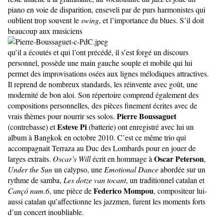
piano en voie de disparition, enseveli par de purs harmonistes qui
oublient trop souvent le
swing
, et l’importance du blues. S’il doit
beaucoup aux musiciens
qu’il a écoutés et qui l’ont précédé, il s’est forgé un discours
personnel, possède une main gauche souple et mobile qui lui
permet des improvisations osées aux lignes mélodiques attractives.
Il reprend de nombreux standards, les réinvente avec goût, une
modernité de bon aloi. Son répertoire comprend également des
compositions personnelles, des pièces finement écrites avec de
Pierre Boussaguet
vrais thèmes pour nourrir ses solos.
Esteve Pi
(contrebasse) et
(batterie) ont enregistré avec lui un
album à Bangkok en octobre 2010. C’est ce même trio qui
accompagnait Terraza au Duc des Lombards pour en jouer de
Oscar Peterson
larges extraits.
Oscar’s Will
écrit en hommage à
,
Under the Sun
un calypso, une
Emotional Dance
abordée sur un
rythme de samba,
Les dotze van tocant
, un traditionnel catalan et
Federico Mompou
Cançó num.6
, une pièce de
, compositeur lui-
aussi catalan qu’affectionne les jazzmen, furent les moments forts
d’un concert inoubliable.