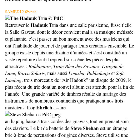
SAMEDI 2 février
R
Hadouk Trio
etrouver le
dans une salle parisienne, fusse t’elle
la Salle Gaveau dont le décor convient mal à sa musique métissée
et planante, c’est passer un bon moment avec des musiciens qui
ont l’habitude de jouer et de partager leurs créations ensemble. Le
groupe existe depuis une dizaine d’années et s’est constitué un
vaste répertoire dont il reprend sur scène les pièces les plus
attractives :
Baldamore
,
Train Bleu des Savanes
,
Dragon de
Lune
,
Barca Solaris
, mais aussi
Lomsha
,
Babbalanja
et
Soft
Landing
, trois morceaux de “Air Hadouk” un disque de 2009, le
plus récent du trio dont un nouvel album est attendu pour la fin de
l’année. Une grande variété de timbres résulte du mariage des
instruments de nombreux continents que pratiquent nos trois
Loy Ehrlich
musiciens.
assure
au hajouj, basse à trois cordes des gnawas, tout en prenant soin
Steve Shehan
des claviers. Le kit de batterie de
est un étrange
bric-à-brac de percussions d’origines diverses. Steve utilise une