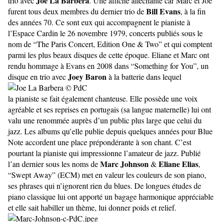
Joe La Barbera
trio avec
. Une affiche alléchante car Marc et Joe
Bill Evans
furent tous deux membres du dernier trio de
, à la fin
des années 70. Ce sont eux qui accompagnent le pianiste à
l’Espace Cardin le 26 novembre 1979, concerts publiés sous le
nom de “The Paris Concert, Edition One & Two” et qui comptent
parmi les plus beaux disques de cette époque. Eliane et Marc ont
rendu hommage à Evans en 2008 dans “Something for You”, un
Joey Baron
disque en trio avec
à la batterie dans lequel
la pianiste se fait également chanteuse. Elle possède une voix
agréable et ses reprises en portugais (sa langue maternelle) lui ont
valu une renommée auprès d’un public plus large que celui du
jazz. Les albums qu’elle publie depuis quelques années pour Blue
Note accordent une place prépondérante à son chant. C’est
pourtant la pianiste qui impressionne l’amateur de jazz. Publié
Marc Johnson
Eliane Elias
l’an dernier sous les noms de
&
,
“Swept Away” (ECM) met en valeur les couleurs de son piano,
ses phrases qui n’ignorent rien du blues. De longues études de
piano classique lui ont apporté un bagage harmonique appréciable
et elle sait habiller un thème, lui donner poids et relief.