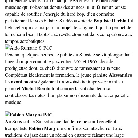
quartette de McLean au Chat qui Pêche. Pour rejouer cette
musique qui l’obsédait depuis des années, il lui fallait un altiste
capable de souffler l’énergie du hard bop, d’en connaître
Baptiste Herbin
parfaitement le vocabulaire. Sa découverte de
fut
l’étincelle qui donna jour au projet, le sang neuf qui lui permet de
le mener à bien. Baptiste se révèle étonnant dans ce répertoire aux
tempos acrobatiques.
Pendant quelques heures, le public du Sunside se vit plonger dans
l’âge d’or que connut le jazz entre 1955 et 1965, décade
prodigieuse dont les chefs-d’œuvre se ramassaient à la pelle.
Alessandro
Complétant idéalement la formation, le jeune pianiste
Lanzoni
montra également un savoir-faire impressionnant au
Michel Benita
piano et
tout sourire faisait chanter à sa
contrebasse les notes d’un plaisir non dissimulé de jouer pareille
musique.
A
u Sous-sol, le Sunset accueillait le même soir l’excellent
Fabien Mary
trompettiste
qui confirma son attachement aux
traditions du jazz dans un récital en quartette faisant une large