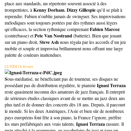
place aux standards, un répertoire souvent associé à des
Kenny Dorham
Dizzy Gillespie
trompettistes, à
,
qu’il se plaît à
reprendre. Fabien n’oublie jamais de swinguer. Ses improvisations
mélodiques sont toujours portées par des rythmes aussi légers
Fabien Marcoz
qu’efficaces, la section rythmique comprenant
Pete Van Nostrand
(contrebasse) et
(batterie). Bien que jo
uant
Steve Ash
sur un piano droit,
nous régala par les accords d’un jeu
mobile et souple et improvisa brillamment nous offrant une large
palette de couleurs inattendues.
LUNDI 18 février
S
ous-médiatisé, ne bénéficiant pas de tourneur, ses disques ne
Ignasi Terraza
possédant pas de distribution régulière, le pianiste
reste quasiment inconnu des amateurs de jazz français. Il entreprit
de sérieuses études classiques avant de se mettre au jazz deux ans
plus tard et de donner des concerts dès 18 ans. Depuis, il parcourt
le monde. Si les deux Amériques, l’Asie et bien sûr de nombreux
pays européens font fête à son piano, la France l’ignore, préfère
Ignasi Terraza
les stars préfabriqués aux vrais talents.
rassure. Il
reste attaché à la grammaire, au vocabulaire du jazz et joue un