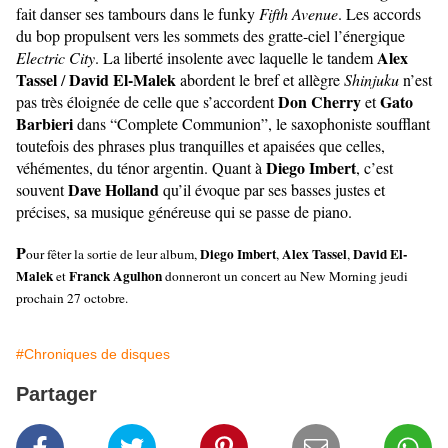
fait danser ses tambours dans le funky
Fifth Avenue
. Les accords
du bop propulsent vers les sommets des gratte-ciel l’énergique
Alex
Electric City
. La liberté insolente avec laquelle le tandem
Tassel
David El-Malek
/
abordent le bref et allègre
Shinjuku
n’est
Don Cherry
Gato
pas très éloignée de celle que s’accordent
et
Barbieri
dans “Complete Communion”, le saxophoniste soufflant
toutefois des phrases plus tranquilles et apaisées que celles,
Diego Imbert
véhémentes, du ténor argentin. Quant à
, c’est
Dave Holland
souvent
qu’il évoque par ses basses justes et
précises, sa musique généreuse qui se passe de piano.
P
Diego Imbert
Alex Tassel
David El-
our fêter la sortie de leur album,
,
,
Malek
Franck Agulhon
et
donneront un concert au New Morning jeudi
prochain 27 octobre.
#Chroniques de disques
Partager