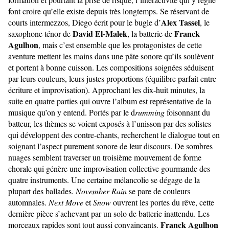
font croire qu’elle existe depuis très longtemps. Se réservant de
Alex Tassel
courts intermezzos, Diego écrit pour le bugle d’
, le
David El-Malek
Franck
saxophone ténor de
, la batterie de
Agulhon
, mais c’est ensemble que les protagonistes de cette
aventure mettent les mains dans une pâte sonore qu’ils soulèvent
et portent à bonne cuisson. Les compositions soignées séduisent
par leurs couleurs, leurs justes proportions (équilibre parfait entre
écriture et improvisation). Approchant les dix-huit minutes, la
suite en quatre parties qui ouvre l’album est représentative de la
musique qu’on y entend. Portés par le d
rumming
foisonnant du
batteur, les thèmes se voient exposés à l’unisson par des solistes
qui développent des contre-chants, recherchent le dialogue tout en
soignant l’aspect purement sonore de leur discours. De sombres
nuages semblent traverser un troisième mouvement de forme
chorale qui génère une improvisation collective gourmande des
quatre instruments. Une certaine mélancolie se dégage de la
plupart des ballades.
November Rain
se pare de couleurs
automnales.
Next Move
et
Snow
ouvrent les portes du rêve, cette
dernière pièce s’achevant par un solo de batterie inattendu. Les
Franck Agulhon
morceaux rapides sont tout aussi convaincants.