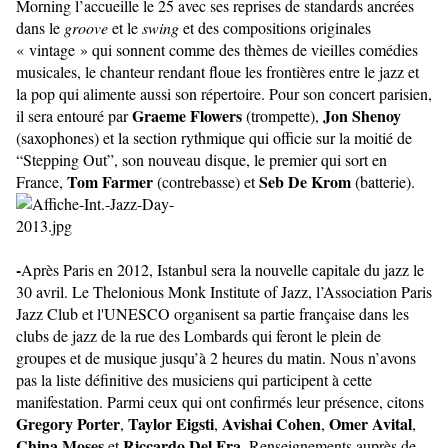
Morning l’accueille le 25 avec ses reprises de standards ancrées
dans le
groove
et le
swing
et des compositions originales
« vintage » qui sonnent comme des thèmes de vieilles comédies
musicales, le chanteur rendant floue les frontières entre le jazz et
la pop qui alimente aussi son répertoire. Pour son concert parisien,
Graeme Flowers
Jon Shenoy
il sera entouré par
(trompette),
(saxophones) et la section rythmique qui officie sur la moitié de
“Stepping Out”, son nouveau disque, le premier qui sort en
Tom Farmer
Seb De Krom
France,
(contrebasse) et
(batterie).
-
Après Paris en 2012, Istanbul sera la nouvelle capitale du jazz le
30 avril. Le Thelonious Monk Institute of Jazz, l’Association Paris
Jazz Club et l'UNESCO organisent sa partie française dans les
clubs de jazz de la rue des Lombards qui feront le plein de
groupes et de musique jusqu’à 2 heures du matin. Nous n’avons
pas la liste définitive des musiciens qui participent à cette
manifestation. Parmi ceux qui ont confirmés leur présence, citons
Gregory Porter
Taylor Eigsti
Avishai Cohen
Omer Avital
,
,
,
,
China Moses
Riccardo Del Fra
et
. Renseignements auprès de