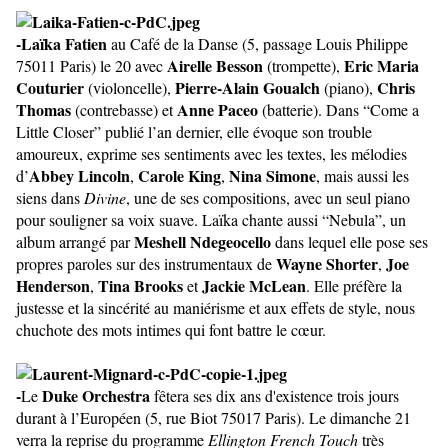
-Laïka Fatien
au Café de la Danse (5, passage Louis Philippe
Airelle Besson
Eric Maria
75011 Paris) le 20 avec
(trompette),
Couturier
Pierre-Alain Goualch
Chris
(violoncelle),
(piano),
Thomas
Anne Paceo
(contrebasse) et
(batterie). Dans “Come a
Little Closer” publié l’an dernier, elle évoque son trouble
amoureux, exprime ses sentiments avec les textes, les mélodies
Abbey Lincoln
Carole King
Nina Simone
d’
,
,
, mais aussi les
siens dans
Divine
, une de ses compositions, avec un seul piano
pour souligner sa voix suave. Laïka chante aussi “Nebula”, un
Meshell Ndegeocello
album arrangé par
dans lequel elle pose ses
Wayne Shorter
Joe
propres paroles sur des instrumentaux de
,
Henderson
Tina Brooks
Jackie McLean
,
et
. Elle préfère la
justesse et la sincérité au maniérisme et aux effets de style, nous
chuchote des mots intimes qui font battre le cœur.
-
Duke Orchestra
Le
fêtera ses dix ans d'existence trois jours
durant à l’Européen (5, rue Biot 75017 Paris). Le dimanche 21
verra la reprise du programme
Ellington French Touch
très