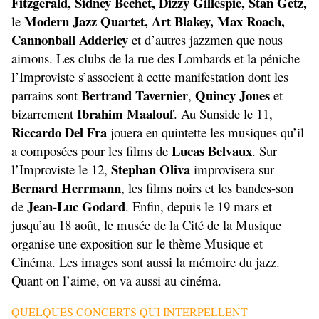
Fitzgerald, Sidney Bechet, Dizzy Gillespie, Stan Getz,
Modern Jazz Quartet, Art Blakey, Max Roach,
le
Cannonball Adderley
et d’autres jazzmen que nous
aimons. Les clubs de la rue des Lombards et la péniche
l’Improviste s’associent à cette manifestation dont les
Bertrand Tavernier
Quincy Jones
parrains sont
,
et
Ibrahim Maalouf
bizarrement
. Au Sunside le 11,
Riccardo Del Fra
jouera en quintette les musiques qu’il
Lucas Belvaux
a composées pour les films de
. Sur
Stephan Oliva
l’Improviste le 12,
improvisera sur
Bernard Herrmann
, les films noirs et les bandes-son
Jean-Luc Godard
de
. Enfin, depuis le 19 mars et
jusqu’au 18 août, le musée de la Cité de la Musique
organise une exposition sur le thème Musique et
Cinéma. Les images sont aussi la mémoire du jazz.
Quant on l’aime, on va aussi au cinéma.
QUELQUES CONCERTS QUI INTERPELLENT