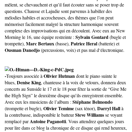
mêlent, se chevauchent et qu’il faut écouter sans se poser trop de
questions. Chausse et Lajudie sont parvenus à habiller des
mélodies habiles et accrocheuses, des thèmes que l’on peut
mémoriser facilement malgré la structure harmonique souvent
complexe des improvisations qui en découlent. Avec eux au New
Sylvain Gontard
Morning le 16, une équipe restreinte :
(bugle et
Marc Bertaux
Patrice Heral
trompette),
(basse),
(batterie) et
Ousman Danedjo
(percussions, voix) et pas mal d‘électronique.
-
Olivier Hutman
Toujours associée à
dont le piano suinte le
Denise King
blues,
, chanteuse à la voix de velours, donnera deux
concerts au Sunside le 17 et le 18 pour fêter la sortie de “Give Me
the High Sign” le deuxième disque qu’ils enregistrent ensemble.
Stéphane Belmondo
Avec eux les musiciens de l’album :
Olivier Temime
Darryl Hall
(trompette et bugle),
(sax ténor),
à
Steve Williams
la contrebasse, indisponible le batteur
se voyant
Antoine Paganotti
remplacé par
. Vous attendrez quelques jours
pour lire dans ce blog la chronique de ce disque qui rend heureux,