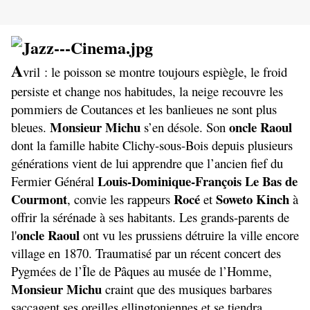
A
vril : le poisson se montre toujours espiègle, le froid
persiste et change nos habitudes, la neige recouvre les
pommiers de Coutances et les banlieues ne sont plus
Monsieur Michu
oncle
Raoul
bleues.
s’en désole. Son
dont la famille habite Clichy-sous-Bois depuis plusieurs
générations vient de lui apprendre que l’ancien fief du
Louis-Dominique-François Le Bas de
Fermier Général
Courmont
Rocé
Soweto Kinch
, convie les rappeurs
et
à
offrir la sérénade à ses habitants. Les grands-parents de
oncle Raoul
l'
ont vu les prussiens détruire la ville encore
village en 1870. Traumatisé par un récent concert des
Pygmées de l’Île de Pâques au musée de l’Homme,
Monsieur Michu
craint que des musiques barbares
saccagent ses oreilles ellingtoniennes et se tiendra