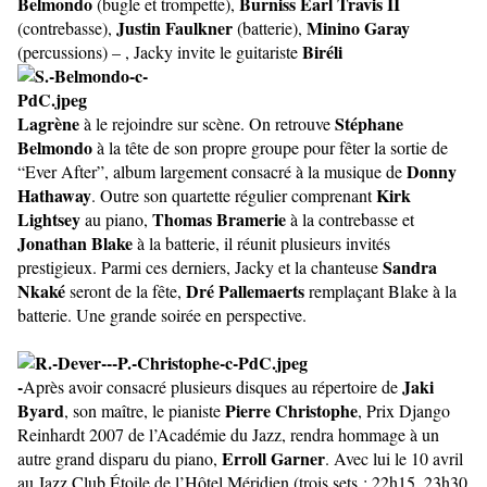
Belmondo
Burniss Earl Travis II
(bugle et trompette),
Justin Faulkner
Minino Garay
(contrebasse),
(batterie),
Biréli
(percussions) – , Jacky invite le guitariste
Lagrène
Stéphane
à le rejoindre sur scène. On retrouve
Belmondo
à la tête de son propre groupe pour fêter la sortie de
Donny
“Ever After”, album largement consacré à la musique de
Hathaway
Kirk
. Outre son quartette régulier comprenant
Lightsey
Thomas Bramerie
au piano,
à la contrebasse et
Jonathan Blake
à la batterie, il réunit plusieurs invités
Sandra
prestigieux. Parmi ces derniers, Jacky et la chanteuse
Nkaké
Dré Pallemaerts
seront de la fête,
remplaçant Blake à la
batterie. Une grande soirée en perspective.
-
Jaki
Après avoir consacré plusieurs disques au répertoire de
Byard
Pierre Christophe
, son maître, le pianiste
, Prix Django
Reinhardt 2007 de l’Académie du Jazz, rendra hommage à un
Erroll Garner
autre grand disparu du piano,
. Avec lui le 10 avril
au Jazz Club Étoile de l’Hôtel Méridien (trois sets : 22h15, 23h30