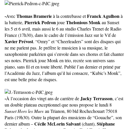
-
Thomas Bramerie
Franck Agulhon
Avec
à la contrebasse et
à
Pierrick Pedron
Thelonious Monk
la batterie,
joue
au Sunset
les 5 et 6 avril, mais aussi le 6 au studio Charles Trenet de Radio
France (17h30), dans le cadre de l’émission Jazz sur le Vif de
Xavier Prévost
. “Omry” et “Cheerleaders” sont des disques qui
ne me parlent pas. Je préfère le musicien à sa musique, le
saxophoniste parkérien qui s’envole dans ses chorus et fait chanter
ses notes. Pierrick joue Monk en trio, recrée son univers sans
piano, sans fil et en toute liberté. Publié l’an dernier et primé par
l’Académie du Jazz, l’album qu’il lui consacre, “Kubic’s Monk”,
est une belle prise de risques.
-
Jacky Terrasson
À l’occasion des vingt ans de carrière de
, c’est
un double plateau exceptionnel que nous propose le lundi 8
Sunset Hors les Murs
au Trianon, 80 bld Rochechouart 75018
Paris (19h30). Outre la plupart des musiciens de “Gouache”, son
Cécile McLorin Salvant
Stéphane
dernier album –
(chant),