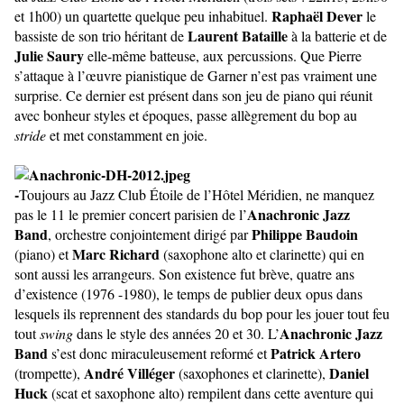
Raphaël Dever
et 1h00) un quartette quelque peu inhabituel.
le
Laurent Bataille
bassiste de son trio héritant de
à la batterie et de
Julie Saury
elle-même batteuse, aux percussions. Que Pierre
s’attaque à l’œuvre pianistique de Garner n’est pas vraiment une
surprise. Ce dernier est présent dans son jeu de piano qui réunit
avec bonheur styles et époques, passe allègrement du bop au
stride
et met constamment en joie.
-
Toujours au Jazz Club Étoile de l’Hôtel Méridien, ne manquez
Anachronic Jazz
pas le 11 le premier concert parisien de l’
Band
Philippe Baudoin
, orchestre conjointement dirigé par
Marc Richard
(piano) et
(saxophone alto et clarinette) qui en
sont aussi les arrangeurs. Son existence fut brève, quatre ans
d’existence (1976 -1980), le temps de publier deux opus dans
lesquels ils reprennent des standards du bop pour les jouer tout feu
Anachronic Jazz
tout
swing
dans le style des années 20 et 30. L’
Band
Patrick Artero
s’est donc miraculeusement reformé et
André Villéger
Daniel
(trompette),
(saxophones et clarinette),
Huck
(scat et saxophone alto) rempilent dans cette aventure qui