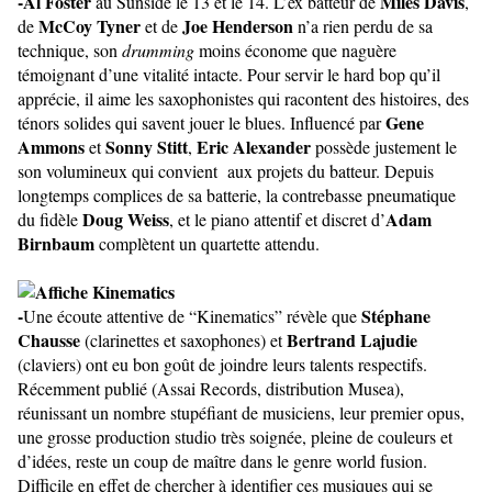
-Al Foster
Miles Davis
au Sunside le 13 et le 14. L’ex batteur de
,
McCoy Tyner
Joe Henderson
de
et de
n’a rien perdu de sa
technique, son
drumming
moins économe que naguère
témoignant d’une vitalité intacte. Pour servir le hard bop qu’il
apprécie, il aime les saxophonistes qui racontent des histoires, des
Gene
ténors solides qui savent jouer le blues. Influencé par
Ammons
Sonny Stitt
Eric Alexander
et
,
possède justement le
son volumineux qui convient aux projets du batteur. Depuis
longtemps complices de sa batterie, la contrebasse pneumatique
Doug Weiss
Adam
du fidèle
, et le piano attentif et discret d’
Birnbaum
complètent un quartette attendu.
-
Stéphane
Une écoute attentive de “Kinematics” révèle que
Chausse
Bertrand Lajudie
(clarinettes et saxophones) et
(claviers) ont eu bon goût de joindre leurs talents respectifs.
Récemment publié (Assai Records, distribution Musea),
réunissant un nombre stupéfiant de musiciens, leur premier opus,
une grosse production studio très soignée, pleine de couleurs et
d’idées, reste un coup de maître dans le genre world fusion.
Difficile en effet de chercher à identifier ces musiques qui se