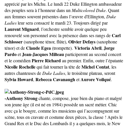
apprécié par les Michu. Le lundi 22 Duke Ellington ambassadeur
des peuples sera à l’honneur dans un
Multicolored Duke
. Quant
aux femmes souvent présentes dans l’œuvre d'Ellington,
Duke
Ladies
leur sera consacré le mardi 23. Toujours dirigé par
Laurent Mignard
, l’orchestre semble avoir quelque peu
Carl
renouvelé son personnel avec la présence dans ses rangs de
Schlosser
Olivier Defays
(saxophone ténor, flûte),
(saxophone
Claude Egea
Victoria Abril
Jorge
ténor) et de
(trompette).
,
Pardo
Jean-Jacques Milteau
et
participeront au second concert
Pierre Richard
et le comédien
au premier. Enfin,
outre l’épatante
Nicolle Rochelle
Michel Contat
qui fait tourner la tête de
,
les
autres chanteuses de
Duke Ladies
, le troisième plateau, seront
Sylvia Howard
Rebecca Cavanaugh
Aurore Voilqué
,
et
.
-
Anthony Strong
chante, compose, joue bien du piano et malgré
son jeune âge (il est né en 1984) possède un sacré métier. Chic
avec ça le bougre, comme les musiciens qui l’accompagnent sur
scène, tous en cravate et costume deux pièces, la classe ! Après le
Grand Rex et le Duc des Lombards il y a quelques mois, le New