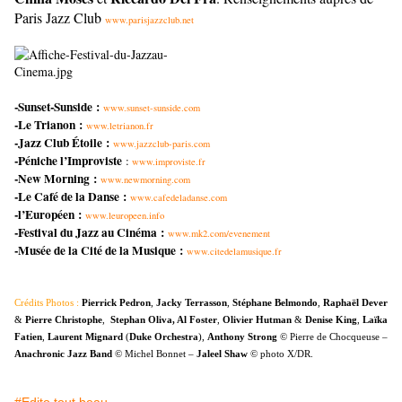
Paris Jazz Club
www.parisjazzclub.net
-Sunset-Sunside :
www.sunset-sunside.com
-Le Trianon :
www.letrianon.fr
-Jazz Club Étoile :
www.jazzclub-paris.com
-Péniche l’Improviste
:
www.improviste.fr
-New Morning :
www.newmorning.com
-Le Café de la Danse :
www.cafedeladanse.com
-l’Européen :
www.leuropeen.info
-Festival du Jazz au Cinéma :
www.mk2.com/evenement
-Musée de la Cité de la Musique :
www.citedelamusique.fr
Crédits Photos :
Pierrick Pedron
,
Jacky Terrasson
,
Stéphane Belmondo
,
Raphaël Dever
&
Pierre Christophe
,
Stephan Oliva
,
Al Foster
,
Olivier Hutman
&
Denise King
,
Laïka
Fatien
,
Laurent Mignard
(
Duke Orchestra
),
Anthony Strong
© Pierre de Chocqueuse –
Anachronic Jazz Band
© Michel Bonnet –
Jaleel Shaw
© photo X/DR.