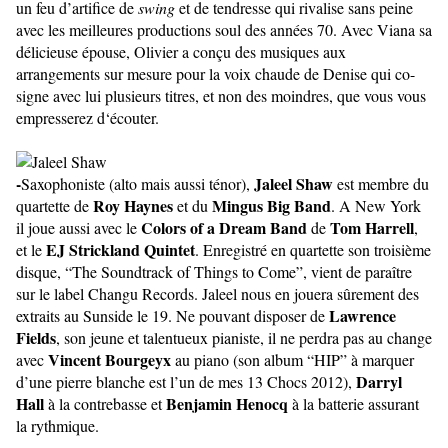
un feu d’artifice de
swing
et de tendresse qui rivalise sans peine
avec les meilleures productions soul des années 70. Avec Viana sa
délicieuse épouse, Olivier a conçu des musiques aux
arrangements sur mesure pour la voix chaude de Denise qui co-
signe avec lui plusieurs titres, et non des moindres, que vous vous
empresserez d‘écouter.
-
Jaleel Shaw
Saxophoniste (alto mais aussi ténor),
est membre du
Roy Haynes
Mingus Big Band
quartette de
et du
. A New York
Colors of a Dream Band
Tom Harrell
il joue aussi avec le
de
,
EJ Strickland Quintet
et le
. Enregistré en quartette son troisième
disque, “The Soundtrack of Things to Come”, vient de paraître
sur le label Changu Records. Jaleel nous en jouera sûrement des
Lawrence
extraits au Sunside le 19. Ne pouvant disposer de
Fields
, son jeune et talentueux pianiste, il ne perdra pas au change
Vincent Bourgeyx
avec
au piano (son album “HIP” à marquer
Darryl
d’une pierre blanche est l’un de mes 13 Chocs 2012),
Hall
Benjamin Henocq
à la contrebasse et
à la batterie assurant
la rythmique.