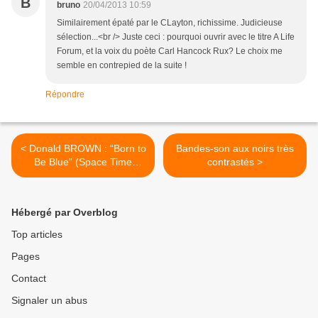
B
bruno
20/04/2013 10:59
Similairement épaté par le CLayton, richissime. Judicieuse
sélection...<br /> Juste ceci : pourquoi ouvrir avec le titre A Life
Forum, et la voix du poète Carl Hancock Rux? Le choix me
semble en contrepied de la suite !
Répondre
< Donald BROWN : “Born to
Bandes-son aux noirs très
Be Blue” (Space Time
contrastés >
Records / Socadisc)
Hébergé par Overblog
Top articles
Pages
Contact
Signaler un abus