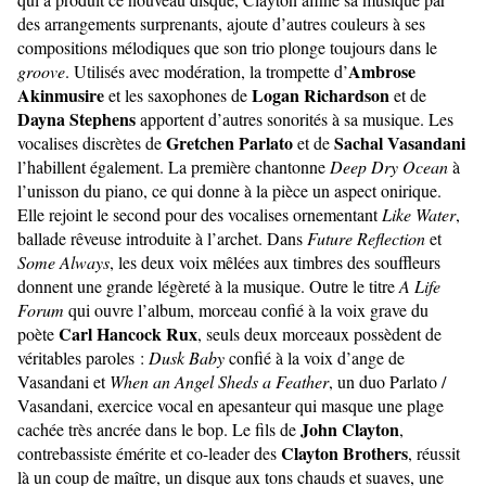
des arrangements surprenants, ajoute d’autres couleurs à ses
compositions mélodiques que son trio plonge toujours dans le
Ambrose
groove
. Utilisés avec modération, la trompette d’
Akinmusire
Logan Richardson
et les saxophones de
et de
Dayna Stephens
apportent d’autres sonorités à sa musique. Les
Gretchen Parlato
Sachal Vasandani
vocalises discrètes de
et de
l’habillent également. La première chantonne
Deep Dry Ocean
à
l’unisson du piano, ce qui donne à la pièce un aspect onirique.
Elle rejoint le second pour des vocalises ornementant
Like Water
,
ballade rêveuse introduite à l’archet. Dans
Future Reflection
et
Some Always
, les deux voix mêlées aux timbres des souffleurs
donnent une grande légèreté à la musique. Outre le titre
A Life
Forum
qui ouvre l’album, morceau confié à la voix grave du
Carl Hancock Rux
poète
, seuls deux morceaux possèdent de
véritables paroles :
Dusk Baby
confié à la voix d’ange de
Vasandani et
When an Angel Sheds a Feather
, un duo Parlato /
Vasandani, exercice vocal en apesanteur qui masque une plage
John Clayton
cachée très ancrée dans le bop. Le fils de
,
Clayton Brothers
contrebassiste émérite et co-leader des
, réussit
là un coup de maître, un disque aux tons chauds et suaves, une