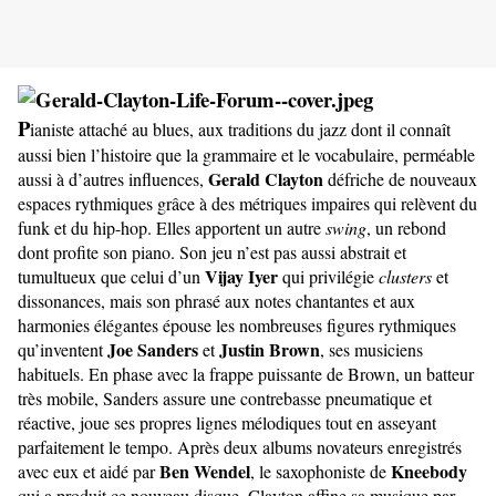
P
ianiste attaché au blues, aux traditions du jazz dont il connaît
aussi bien l’histoire que la grammaire et le vocabulaire, perméable
Gerald Clayton
aussi à d’autres influences,
défriche de nouveaux
espaces rythmiques grâce à des métriques impaires qui relèvent du
funk et du hip-hop. Elles apportent un autre
swing
, un rebond
dont profite son piano. Son jeu n’est pas aussi abstrait et
Vijay Iyer
tumultueux que celui d’un
qui privilégie
clusters
et
dissonances, mais son phrasé aux notes chantantes et aux
harmonies élégantes épouse les nombreuses figures rythmiques
Joe Sanders
Justin Brown
qu’inventent
et
, ses musiciens
habituels. En phase avec la frappe puissante de Brown, un batteur
très mobile, Sanders assure une contrebasse pneumatique et
réactive, joue ses propres lignes mélodiques tout en asseyant
parfaitement le tempo. Après deux albums novateurs enregistrés
Ben Wendel
Kneebody
avec eux et aidé par
, le saxophoniste de
qui a produit ce nouveau disque, Clayton affine sa musique par