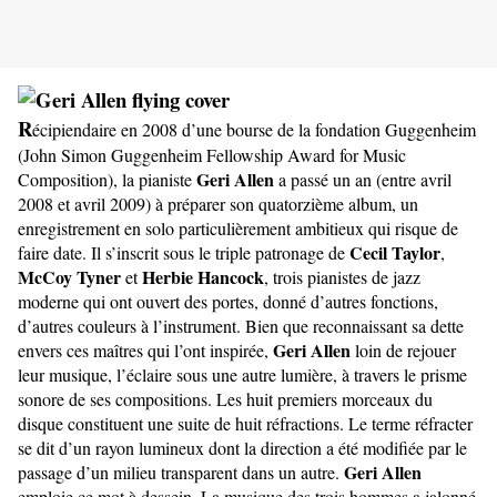
R
écipiendaire en 2008 d’une bourse de la fondation Guggenheim
(John Simon Guggenheim Fellowship Award for Music
Geri Allen
Composition), la pianiste
a passé un an (entre avril
2008 et avril 2009) à préparer son quatorzième album, un
enregistrement en solo particulièrement ambitieux qui risque de
Cecil Taylor
faire date. Il s’inscrit sous le triple patronage de
,
McCoy Tyner
Herbie Hancock
et
, trois pianistes de jazz
moderne qui ont ouvert des portes, donné d’autres fonctions,
d’autres couleurs à l’instrument. Bien que reconnaissant sa dette
Geri Allen
envers ces maîtres qui l’ont inspirée,
loin de rejouer
leur musique, l’éclaire sous une autre lumière, à travers le prisme
sonore de ses compositions. Les huit premiers morceaux du
disque constituent une suite de huit réfractions. Le terme réfracter
se dit d’un rayon lumineux dont la direction a été modifiée par le
Geri Allen
passage d’un milieu transparent dans un autre.
emploie ce mot à dessein. La musique des trois hommes a jalonné