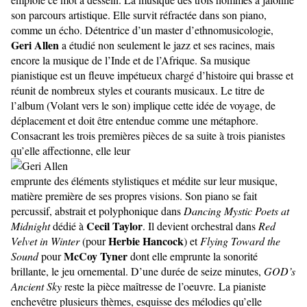
son parcours artistique. Elle survit réfractée dans son piano,
comme un écho. Détentrice d’un master d’ethnomusicologie,
Geri Allen
a étudié non seulement le jazz et ses racines, mais
encore la musique de l’Inde et de l’Afrique. Sa musique
pianistique est un fleuve impétueux chargé d’histoire qui brasse et
réunit de nombreux styles et courants musicaux. Le titre de
l’album (Volant vers le son) implique cette idée de voyage, de
déplacement et doit être entendue comme une métaphore.
Consacrant les trois premières pièces de sa suite à trois pianistes
qu’elle affectionne, elle leur
emprunte des éléments stylistiques et médite sur leur musique,
matière première de ses propres visions. Son piano se fait
percussif, abstrait et polyphonique dans
Dancing Mystic Poets at
Cecil Taylor
Midnight
dédié à
. Il devient orchestral dans
Red
Herbie Hancock
Velvet in Winter
(pour
) et
Flying Toward the
McCoy Tyner
Sound
pour
dont elle emprunte la sonorité
brillante, le jeu ornemental. D’une durée de seize minutes,
GOD’s
Ancient Sky
reste la pièce maîtresse de l’oeuvre. La pianiste
enchevêtre plusieurs thèmes, esquisse des mélodies qu’elle