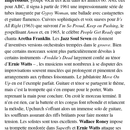
pour ABC, il signa à partir de 1961 une impressionnante série de
tubes inaugurée par
Gypsy Woman,
une ballade avec castagnettes
et guitare flamenco. Cuivres sophistiqués et voix suaves pour
It’s
All Right
(1963) que suivront
I’m So Proud
,
Keep on Pushing
, le
gospellisant
Amen
et, en 1965, le célèbre
People Get Ready
que
Aretha Franklin
Jazz Soul Seven
chanta
. Les
en donnent
d’inventives versions orchestrales trempées dans le
groove
. Bien
que certains morceaux soient plus particulièrement dévolus à
certains instruments –
Freddie’s Dead
largement confié au ténor
Ernie Watts
d’
– , les musiciens sont nombreux à se disputer des
improvisations souvent musclées qui prolongent et pimentent des
arrangements aux rythmes foisonnants. Le jubilatoire
Move On
Up
en est l’exemple parfait. Guitare et ténor se partagent le thème,
mais c’est la trompette qui s’en empare pour le porter, Watts
reprenant la main pour conclure. On croit le morceau terminé. Il
n’en est rien, car la batterie et les congas font rebondir et relancent
la mélodie, Upchurch s’offrant alors un immense solo de guitare,
les souffleurs assurant des riffs brûlants pour faire monter la
Wallace Roney
tension. Les solistes sont tous excellents.
impose
Ernie Watts
sa trompette mordorée dans
Superfly
et
attaque ses