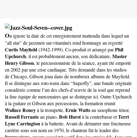
O
n ignore la date de cet enregistrement inattendu dans lequel un
"all star" de jazzmen sur-vitaminés rend hommage au regretté
Curtis Mayfield
Phil
(1942-1999). Co-produit et arrangé par
Upchurch
Master
, il est probablement ancien, son dédicataire,
Henry Gibson
, le percussionniste de la séance, ayant été emporté
en 2002 par une crise cardiaque. Très demandé dans les studios
de Chicago, Gibson joua dans de nombreux albums de Mayfield.
Il se distingue aux roto-toms dans “Superfly”, une bande originale
considérée comme l’un des chefs-d’œuvre de la soul que reprend
la fine équipe de mercenaires qui se distingue ici. Outre Upchurch
à la guitare et Gibson aux percussions, la formation réunit
Wallace Roney
Ernie Watts
à la trompette,
au saxophone ténor,
Russell Ferrante
Bob Hurst
Terri
au piano,
à la contrebasse et
Lyne Carrington
à la batterie. Avant de démarrer une fructueuse
carrière sous son nom en 1970, le chanteur fut le leader des
Impressions
, groupe vocal très actif dans les années 60. Avec eux