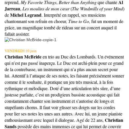
Al
reprend,
My Favorite Things
,
Better than Anything
que chante
Jarreau
,
Les moulins de mon cœur
(
The Windmills of your Mind
)
Michel Legrand
de
. Interprété en rappel, ses musiciens
chantonnant son refrain en choeur,
Time to Go
, fut un moment de
grâce, un magnifique tombé de rideau sur un concert auquel il
fallait assister.
VENDREDI 10 juin
Christian McBride
en trio au Duc des Lombards. Un événement
qui n’est pas passé inaperçu. Le Duc est archi-plein pour ce grand
de la contrebasse, un instrument qui n’a plus aucun secret pour
lui. Attentif à l’attaque de ses notes, les faisant précisément sonner
comme il le souhaite, il pratique un jeu très musical, à la fois
rythmique et mélodique. Doté d’une articulation très sûre, d’une
justesse parfaite, c’est un prodigieux bassiste acoustique qui fait
constamment chanter son instrument et s’autorise de longs et
stupéfiants chorus. Il faut voir glisser ses doigts sur les cordes
pour lier ses notes les unes aux autres. Avec lui, un jeune pianiste
Christian
enthousiasmant avec lequel il dialogue. Agé de 22 ans,
Sands
possède des mains immenses ce qui lui permet de couvrir