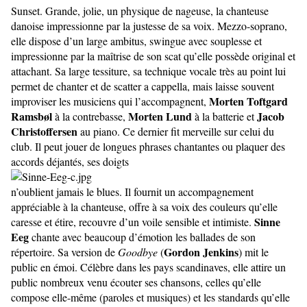
Sunset. Grande, jolie, un physique de nageuse, la chanteuse
danoise impressionne par la justesse de sa voix. Mezzo-soprano,
elle dispose d’un large ambitus, swingue avec souplesse et
impressionne par la maîtrise de son scat qu’elle possède original et
attachant. Sa large tessiture, sa technique vocale très au point lui
permet de chanter et de scatter a cappella, mais laisse souvent
Morten Toftgard
improviser les musiciens qui l’accompagnent,
Ramsbøl
Morten Lund
Jacob
à la contrebasse,
à la batterie et
Christoffersen
au piano. Ce dernier fit merveille sur celui du
club. Il peut jouer de longues phrases chantantes ou plaquer des
accords déjantés, ses doigts
n’oublient jamais le blues. Il fournit un accompagnement
appréciable à la chanteuse, offre à sa voix des couleurs qu’elle
Sinne
caresse et étire, recouvre d’un voile sensible et intimiste.
Eeg
chante avec beaucoup d’émotion les ballades de son
Gordon Jenkins
répertoire. Sa version de
Goodbye
(
) mit le
public en émoi. Célèbre dans les pays scandinaves, elle attire un
public nombreux venu écouter ses chansons, celles qu’elle
compose elle-même (paroles et musiques) et les standards qu’elle