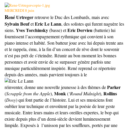
MERCREDI 8 juin
R
ené Urtreger
retrouve le Duc des Lombards, mais avec
Sylvain Beuf
Eric Le Lann
et
, des solistes qui furent naguère les
Yves Torchinsky
Eric Dervieu
siens.
(basse) et
(batterie) lui
fournissent l’accompagnement rythmique qui convient à son
piano intense et habité. Son batteur joue avec lui depuis trente ans
et le rappela, ému, à la fin d’un concert de rêve dont le souvenir
n’est pas prêt de s’éteindre. Réunir au bon moment les bonnes
personnes et avoir envie de se surpasser génère parfois une
musique particulièrement inspirée. René reprend ce répertoire
depuis des années, mais parvient toujours à le
Parker
réinventer, donne une nouvelle jeunesse à des thèmes de
Monk
Rollins
(
Scrapple from the Apple
),
(
‘Round Midnight
),
(
Doxy
) qui font partie de l’histoire. Lui et ses musiciens font
oublier leur technique et envoûtent par la poésie de leur geste
musicale. Entre leurs mains et leurs oreilles expertes, le bop qui
existe depuis plus d’un demi-siècle devient lumineusement
limpide. Exposés à l’unisson par les souffleurs, portés par une