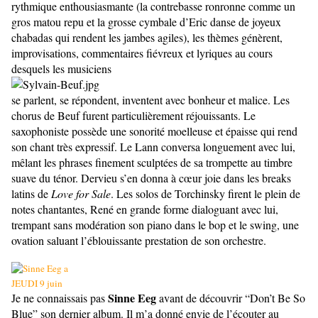
rythmique enthousiasmante (la contrebasse ronronne comme un
gros matou repu et la grosse cymbale d’Eric danse de joyeux
chabadas qui rendent les jambes agiles), les thèmes génèrent,
improvisations, commentaires fiévreux et lyriques au cours
desquels les musiciens
se parlent, se répondent, inventent avec bonheur et malice. Les
chorus de Beuf furent particulièrement réjouissants. Le
saxophoniste possède une sonorité moelleuse et épaisse qui rend
son chant très expressif. Le Lann conversa longuement avec lui,
mêlant les phrases finement sculptées de sa trompette au timbre
suave du ténor. Dervieu s’en donna à cœur joie dans les breaks
latins de
Love for Sale
. Les solos de Torchinsky firent le plein de
notes chantantes, René en grande forme dialoguant avec lui,
trempant sans modération son piano dans le bop et le swing, une
ovation saluant l’éblouissante prestation de son orchestre.
JEUDI 9 juin
Sinne Eeg
Je ne connaissais pas
avant de découvrir “Don’t Be So
Blue” son dernier album. Il m’a donné envie de l’écouter au