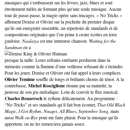
musiques qui s’embrassent sur les lèvres, jazz, blues et soul
étroitement mêlés ne formant plus qu’une seule musique. Aucun
tour de passe-passe, la magie opère sans trucages. « No Tricks »
affirment Denise et Olivier sur la pochette du premier disque
qu’ils ont enregistré ensemble, un répertoire de standards et de
compositions originales que l’on peine à croire écrites en terre
gauloise.
Naalaiya
est une immense chanson.
Waiting for the
Sandman
en a
presque la taille. Leurs refrains entêtants perdurent dans la
mémoire comme la flamme d’une veilleuse refusant de s’éteindre.
Pour les jouer, Denise et Olivier ont fait appel à leurs complices.
Olivier Temime
souffle de longs et brûlants chorus de ténor. A la
Michel Rosciglione
contrebasse,
étonne par sa maturité, la
justesse de son jeu mélodique. Loin de couvrir le flux musical,
Charles Benarroch
le rythme délicatement. Au programme :
“No Tricks” et ses standards qu’il fait bon écouter,
That Old Black
Magic
,
I Got Rythm
,
Nuages
,
All Blues
,
September Song
, mais
aussi
Walk on Bye
pour me faire plaisir. Pour la musique qu’ils
apportent, on ne les remerciera jamais assez.