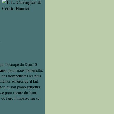
a
qui l’occupe du 8 au 10
ano
, pour nous transmettre
n des trompettistes les plus
thèmes solaires qu’il fait
gnon
et son piano toujours
sse pour mettre du liant
e de faire l’impasse sur ce