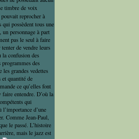
le timbre de voix
 pouvait reprocher à
s qui possèdent tous une
s, un personnage à part
ment pas le seul à faire
 tenter de vendre leurs
u la confusion des
des programmes des
e les grandes vedettes
 et quantité de
mande ce qu’elles font
faire entendre. D’où la
 compétents qui
où l’importance d’une
uver. Comme Jean-Paul,
que le passé. L’histoire
arrière,
mais le jazz est