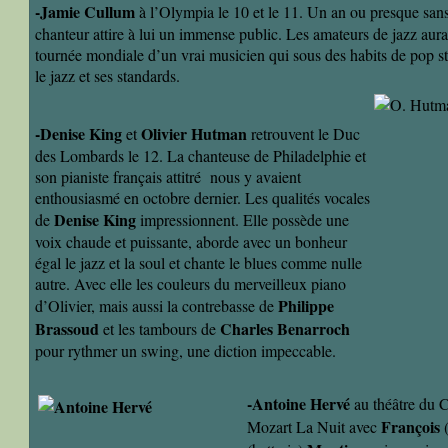
-Jamie Cullum
à l’Olympia le 10 et le 11. Un an ou presque sans
chanteur attire à lui un immense public. Les amateurs de jazz aura
tournée mondiale d’un vrai musicien qui sous des habits de pop s
le jazz et ses standards.
-Denise King
Olivier Hutman
et
retrouvent le Duc
des Lombards le 12. La chanteuse de Philadelphie et
son pianiste français attitré nous y avaient
enthousiasmé en octobre dernier. Les qualités vocales
Denise King
de
impressionnent. Elle possède une
voix chaude et puissante, aborde avec un bonheur
égal le jazz et la soul et chante le blues comme nulle
autre. Avec elle les couleurs du merveilleux piano
Philippe
d’Olivier, mais aussi la contrebasse de
Brassoud
Charles Benarroch
et les tambours de
pour rythmer un swing, une diction impeccable.
-Antoine Hervé
au théâtre du C
François
Mozart La Nuit avec