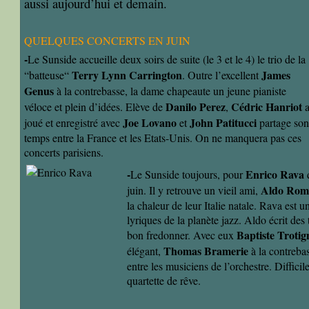
aussi aujourd’hui et demain.
QUELQUES CONCERTS EN JUIN
-
Le Sunside accueille deux soirs de suite (le 3 et le 4) le trio de la
Terry Lynn Carrington
James
“batteuse“
. Outre l’excellent
Genus
à la contrebasse, la dame chapeaute un jeune pianiste
Danilo Perez
Cédric Hanriot
véloce et plein d’idées. Elève de
,
Joe Lovano
John Patitucci
joué et enregistré avec
et
partage son
temps entre la France et les Etats-Unis. On ne manquera pas ces
concerts parisiens.
-
Enrico Rava
Le Sunside toujours, pour
Aldo Rom
juin. Il y retrouve un vieil ami,
la chaleur de leur Italie natale. Rava est u
lyriques de la planète jazz. Aldo écrit des 
Baptiste Troti
bon fredonner. Avec eux
Thomas Bramerie
élégant,
à la contreba
entre les musiciens de l’orchestre. Difficil
quartette de rêve.