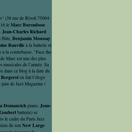
v’ (38 rue de Rivoli 75004
Marc Buronfosse
 16 le
Jean-Charles Richard
-
Benjamin Moussay
 flûte,
ine Banville
à la batterie et
e
à la contrebasse. “Face the
 de Marc est une des plus
es musicales de l’année. Sa
e dans ce blog à la date du
 Bergerot
en fait l’éloge
 juin de Jazz Magazine /
ia Domancich
Jean-
piano,
Goubert
batterie) se
s le cadre du Paris Jazz
New Large
ciens de son
jouer la musique de