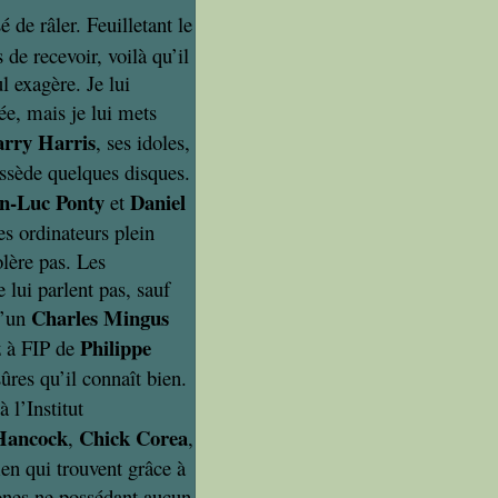
 de râler. Feuilletant le
de recevoir, voilà qu’il
l exagère. Je lui
ée, mais je lui mets
arry Harris
, ses idoles,
ossède quelques disques.
n-Luc Ponty
Daniel
et
es ordinateurs plein
olère pas. Les
lui parlent pas, sauf
Charles Mingus
’un
Philippe
z à FIP de
res qu’il connaît bien.
à l’Institut
Hancock
Chick Corea
,
,
men qui trouvent grâce à
lones ne possédant aucun