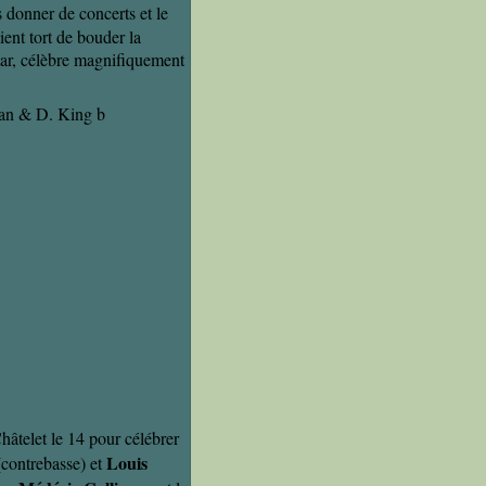
 donner de concerts et le
ient tort de bouder la
tar, célèbre magnifiquement
hâtelet le 14 pour célébrer
Louis
(contrebasse) et