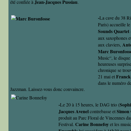
Jean-Jacques Pussiau
été confiée à
.
-
La cave du 38 Ri
Paris) accueille le
Sounds Quartet
aux saxophones et
Anto
aux claviers,
Marc Buronfoss
Music“, le disque
heureuses surpris
chronique se trouv
Franck
21 mai et
dans le numéro de
Jazzman. Laissez-vous donc convaincre.
-
Soph
Le 20 à 15 heures, le DAG trio (
Jacques Avenel
Simon 
contrebasse et
produit au Parc Floral de Vincennes dan
Carine Bonnefoy
Festival.
et les musi
Ensemble
lui succédera à 16h30 pour 