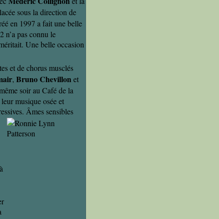
Médéric Collignon
vec
et la
lacée sous la direction de
créé en 1997 a fait une belle
02 n’a pas connu le
méritait. Une belle occasion
tes et de chorus musclés
mair
Bruno Chevillon
,
et
 même soir au Café de la
 leur musique osée et
ressives. Âmes sensibles
à
er
a