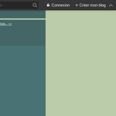
Connexion
+
Créer mon blog
olo... >>