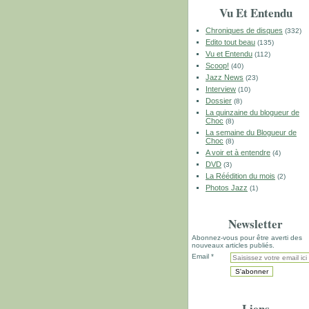
Vu Et Entendu
Chroniques de disques
(332)
Edito tout beau
(135)
Vu et Entendu
(112)
Scoop!
(40)
Jazz News
(23)
Interview
(10)
Dossier
(8)
La quinzaine du blogueur de
Choc
(8)
La semaine du Blogueur de
Choc
(8)
A voir et à entendre
(4)
DVD
(3)
La Réédition du mois
(2)
Photos Jazz
(1)
Newsletter
Abonnez-vous pour être averti des
nouveaux articles publiés.
Email
Liens