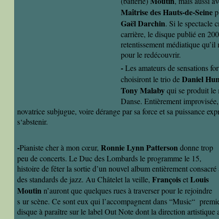
Moutin
(batterie)
, mais aussi a
Maîtrise des Hauts-de-Seine
p
Gaël Darchin
. Si le spectacle 
carrière, le disque publié en 20
retentissement médiatique qu’il 
pour le redécouvrir.
-
Les amateurs de sensations for
Daniel Hu
choisiront le trio de
Tony Malaby
qui se produit le
Danse. Entièrement improvisée,
novatrice subjugue, voire dérange par sa force et sa puissance exp
s‘abstenir.
-
Ronnie Lynn Patterson
Pianiste cher à mon cœur,
donne trop
peu de concerts. Le Duc des Lombards le programme le 15,
histoire de fêter la sortie d’un nouvel album entièrement consacré 
François
Louis
des standards de jazz. Au Châtelet la veille,
et
Moutin
n’auront que quelques rues à traverser pour le rejoindre
s
ur scène. Ce sont eux qui l’accompagnent dans “Music“ premi
disque à paraître sur le label Out Note dont la direction artistique 