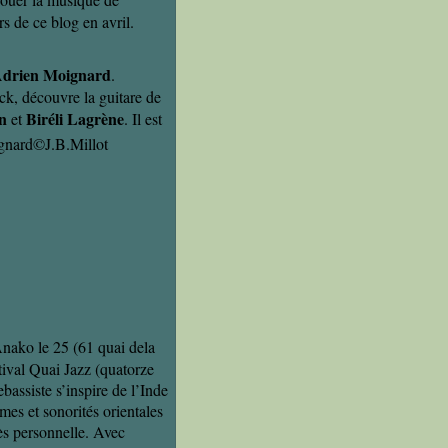
s de ce blog en avril.
drien Moignard
.
ck, découvre la guitare de
n
Biréli Lagrène
et
. Il est
Anako le 25 (61 quai dela
tival Quai Jazz (quatorze
ebassiste s’inspire de l’Inde
mes et sonorités orientales
ès personnelle. Avec