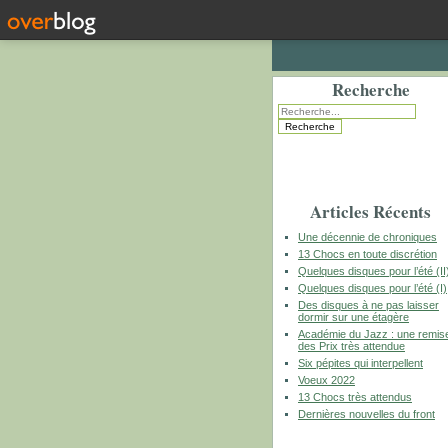
Recherche
Articles Récents
Une décennie de chroniques
13 Chocs en toute discrétion
Quelques disques pour l’été (II
Quelques disques pour l’été (I)
Des disques à ne pas laisser
dormir sur une étagère
Académie du Jazz : une remis
des Prix très attendue
Six pépites qui interpellent
Voeux 2022
13 Chocs très attendus
Dernières nouvelles du front