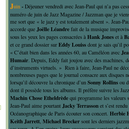
J
-
uin
Déjeuner vendredi avec Jean-Paul qui n’a pas cessé
numéro de juin de Jazz Magazine / Jazzman que je viens 
me sort que « le jazz y est totalement absent ». Jean-Pau
Joëlle Léandre
accorde que
fait de la musique improvis
Hank Jones
B
sous les yeux les pages consacrées à
et à
Eddy Louiss
et ce grand dossier sur
dont je sais qu’il p
Jea
« C’était bien dans les années 60, au Caméléon avec
Humair
. Depuis, Eddy fait joujou avec des machines, d
d’instruments virtuels. » Rien à faire, Jean-Paul ne déc
nombreuses pages que le journal consacre aux disques ne 
Sonny Rollins
lorsqu’il découvre la chronique d’un
ou d
dont il possède tous les albums. Il préfère suivre les Jaz
Machin Chose Etheldrède
qui programme les valeurs sû
Jacky Terrasson
Jean-Paul aime pourtant
et s’est rendu 
Herbie 
Océanographique de Paris écouter son concert.
Keith Jarrett
Michael Brecker
,
sont les derniers jazz
ses yeux. A l’en croire, leurs successeurs seraient des c