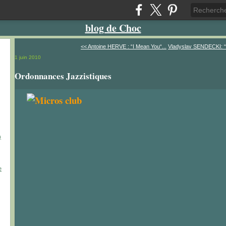
blog de Choc
<< Antoine HERVE : “I Mean You“...
Vladyslav SENDECKI: “S
1 juin 2010
Ordonnances Jazzistiques
)
e