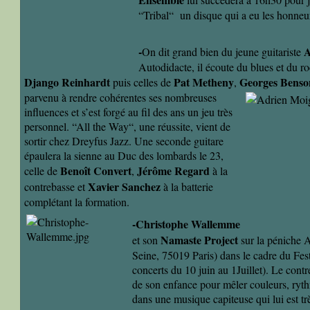
“Tribal“ un disque qui a eu les honneur
-
A
On dit grand bien du jeune guitariste
Autodidacte, il écoute du blues et du ro
Django Reinhardt
Pat Metheny
Georges Benso
puis celles de
,
parvenu à rendre cohérentes ses nombreuses
influences et s’est forgé au fil des ans un jeu très
personnel. “All the Way“, une réussite, vient de
sortir chez Dreyfus Jazz. Une seconde guitare
épaulera la sienne au Duc des lombards le 23,
Benoît Convert
Jérôme Regard
celle de
,
à la
Xavier Sanchez
contrebasse et
à la batterie
complétant la formation.
-Christophe Wallemme
Namaste Project
et son
sur la péniche 
Seine, 75019 Paris) dans le cadre du Fes
concerts du 10 juin au 1Juillet). Le contr
de son enfance pour mêler couleurs, ryth
dans une musique capiteuse qui lui est tr