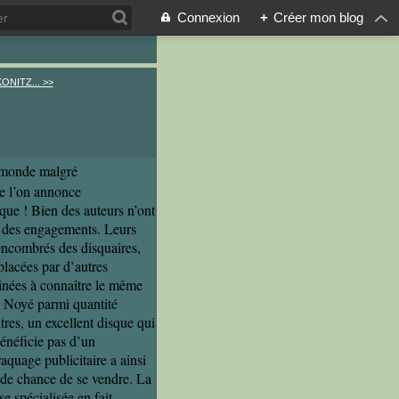
Connexion
+
Créer mon blog
ONITZ... >>
u monde malgré
ue l’on annonce
ique ! Bien des auteurs n’ont
er des engagements. Leurs
encombrés des disquaires,
lacées par d’autres
inées à connaître le même
. Noyé parmi quantité
tres, un excellent disque qui
énéficie pas d’un
aquage publicitaire a ainsi
de chance de se vendre. La
se spécialisée en fait