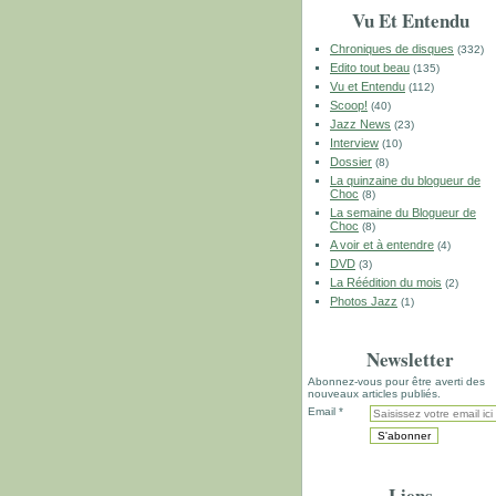
Vu Et Entendu
Chroniques de disques
(332)
Edito tout beau
(135)
Vu et Entendu
(112)
Scoop!
(40)
Jazz News
(23)
Interview
(10)
Dossier
(8)
La quinzaine du blogueur de
Choc
(8)
La semaine du Blogueur de
Choc
(8)
A voir et à entendre
(4)
DVD
(3)
La Réédition du mois
(2)
Photos Jazz
(1)
Newsletter
Abonnez-vous pour être averti des
nouveaux articles publiés.
Email
Liens