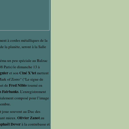
ment à cordes métalliques de la
de la planète, seront à la Salle
éma un peu spéciale au Balzac
08 Paris) le dimanche 13 à
gnier
Ciné X’tet
et son
mettent
ark of Zorro“ (“Le signe de
Fred Niblo
uet de
tourné en
s Fairbanks
. L’enregistrement
cialement composé pour l’image
écembre.
e
joue souvent au Duc des
Olivier Zanot
tant mieux.
au
phaël Dever
à la contrebasse et