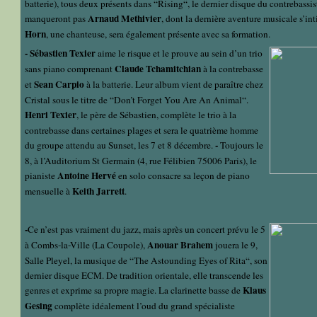
batterie), tous deux présents dans “Rising“, le dernier disque du contrebassi
Arnaud Methivier
manqueront pas
, dont la dernière aventure musicale s’in
Horn
, une chanteuse, sera également présente avec sa formation.
-
Sébastien Texier
aime le risque et le prouve au sein d’un trio
Claude Tchamitchian
sans piano comprenant
à la contrebasse
Sean Carpio
et
à la batterie. Leur album vient de paraître chez
Cristal sous le titre de “Don’t Forget You Are An Animal“.
Henri Texier
, le père de Sébastien, complète le trio à la
contrebasse dans certaines plages et sera le quatrième homme
-
du groupe attendu au Sunset, les 7 et 8 décembre.
Toujours le
8, à l’Auditorium St Germain (4, rue Félibien 75006 Paris), le
Antoine Hervé
pianiste
en solo consacre sa leçon de piano
Keith Jarrett
mensuelle à
.
-
Ce n’est pas vraiment du jazz, mais après un concert prévu le 5
Anouar Brahem
à Combs-la-Ville (La Coupole),
jouera le 9,
Salle Pleyel, la musique de “The Astounding Eyes of Rita“, son
dernier disque ECM. De tradition orientale, elle transcende les
Klaus
genres et exprime sa propre magie. La clarinette basse de
Gesing
complète idéalement l’oud du grand spécialiste