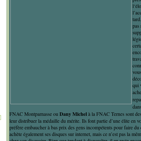
l‘él
l’ac
tard
pas 
supp
lég
cert
enco
trav
conn
vous
déco
qui 
ache
repa
dans
Dany Michel
FNAC Montparnasse ou
à la FNAC Ternes sont des
leur distribuer la médaille du mérite. Ils font partie d’une élite en 
préfère embaucher à bas prix des gens incompétents pour faire du c
achète également ses disques sur internet, mais ce n’est pas la mê
chez son disquaire. Bien que tendant à disparaître, il en reste enco