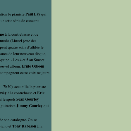
Paul Lay
ntion le pianiste
qui
ur cette série de concerts
ano
à la contrebasse et de
mondo
Lionel
(
joue des
ent quatre soirs d’affilée le
iance de leur nouveau disque,
-
équipe.
Les 4 et 5 au Sunset
Ernie Odoom
 nouvel album.
ccompagnent cette voix majeure
 17h30), accueille le pianiste
nsky
Eric
à la contrebasse et
Sean Gourley
i lesquels
Jimmy Gourley
guitariste
qui
de son catalogue. On se
Tony Rabeson
piano et
à la