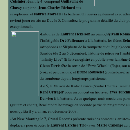
Cuisinier
Guillaume de
réunit le 4 comprend
Chassy
Jean-Charles Richard
au piano,
aux
Fabrice Moreau
saxophones, et
à la batterie. On suivra également avec atte
revient jouer en trio au Duc le 5. Consultez le programme détaillé du club po
exceptionnels.
-
Laurent Fickelson
Sylvain Rom
Entourés de
au piano,
Dré Pallemaerts
Bel
l’infatigable
à la batterie, les frères
Stéphane
saxophones et
de la trompette et du bugle) occup
Sunside (du 2 au 5 décembre), histoire de retrouver l’amb
“Infinity Live“ (Bflat) enregistré en public avec la même 
Glenn Ferris
fête la sortie de “Ferris Wheel“ (Enja), son
Bruno Rousselet
(voix et percussions) et
(contrebasse) a
du trombone depuis longtemps parisienne.
-Le 5, la Maison de Radio France (Studio Charles Trenet à
René Urtreger
Yves Torchi
pour un concert en trio avec
Dervieu
à la batterie. Avec quelques amis musiciens parm
(guitare et chant), René rendra hommage en seconde partie de programme au 
nous quitta il y a un an, en décembre 2008.
-
Au New Morning le 7, Cristal Records présente trois des nombreux artistes 
Laurent Larcher Trio
Mario Canonge
déplacera pour écouter le
(avec
au 