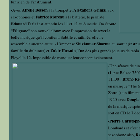
tunisien de l’instrument.
-
Airelle Besson
Alexandra Grimal
Avec
à la trompette,
aux
Fabrice Moreau
saxophones et
à la batterie, le pianiste
Edouard Ferlet
est attendu les 11 et 12 au Sunside. On écoute
“Filigrane“ son nouvel album avec l’impression de rêver la
belle musique qu’il contient. Subtile et raffinée, elle ne
-
Shivkumar Sharma
ressemble à aucune autre.
L’immense
au santur (instru
Zakir Hussain
famille du dulcimer) et
, l’un des plus grands joueurs de tabla 
Pleyel le 12. Impossible de manquer leur concert événement.
-
Une séance de cin
(1, rue Balzac 750
Bruno Re
11h00 :
en musique “The M
Zorro“), un film m
Dougla
1920 avec
de la musique spé
sort en CD le 7 d
-Pierre Christoph
Lombards et c’est 
Ra
saxophone alto,