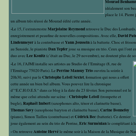
Mourad Benham
idéalement son bea
place le 14. Pierre
un album très réussi de Mourad édité cette année.
-
Marjolaine Reymond
Le 15, l’extraterrestre
retrouve le Duc des Lombards.
David Patr
enregistrement et peaufine de nouvelles compositions. Avec elle,
Lindenmeyer
Yann Joussein
à la contrebasse et
à la batterie. Choc et frisson
Dan Tepfer
au Sunside, le pianiste
joue sa musique en trio. Ceux qui l’ont e
Lee Konitz
duo avec
(c’était au Duc, le 29 novembre), ne doutent plus de so
-
Le 16, l’AJMI installe ses artistes au Studio de l’Ermitage (8, rue de
Perrine Mansuy Trio
l’Ermitage 75020 Paris). Le
ouvrira la soirée à
Christophe Leloil Sextet
20h30, suivi par le
, formation qui nous a offert
cette année un bien bel album. Vous pouvez lire la chronique
d’“E.C.H.O.E.S.“ dans ce blog à la date du 23 février. Son personnel est le
Christophe Leloil
même que celui attendu sur scène :
(trompette et
Raphaël Imbert
bugle),
(saxophones alto, ténor et clarinette basse),
Thomas Savy
Carine Bonnefoy
(saxophone baryton et clarinette basse),
Cédrick Bec
(piano), Simon Tailleu (contrebasse) et
(batterie). Ce dernier
Eric Surménian
joue également au sein du trio de Perrine,
le complétant à l
-
Antoine Hervé
On retrouve
le même soir à la Maison de la Musique de Nan