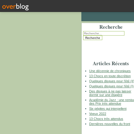
Recherche
Articles Récents
Une décennie de chroniques
13 Chocs en toute discrétion
Quelques disques pour l’été (II
Quelques disques pour l’été (I)
Des disques à ne pas laisser
dormir sur une étagère
Académie du Jazz : une remis
des Prix très attendue
Six pépites qui interpellent
Voeux 2022
13 Chocs très attendus
Dernières nouvelles du front