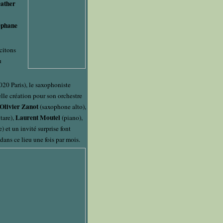
ather
éphane
(citons
u
020 Paris), le saxophoniste
lle création pour son orchestre
Olivier Zanot
(saxophone alto),
Laurent Moutel
tare),
(piano),
e) et un invité surprise font
dans ce lieu une fois par mois.