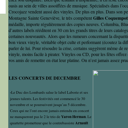
oasis au sein de villes assoiffées de musique. Spécialisés dans l’oc
Crocojazz vendent aussi des vinyles. De plus en plus. Dans son pet
Gilles Coquempot
Montagne Sainte Geneviève, le très compétent
médaille, importe régulièrement des copies neuves. Columbia, Blu
d’autres labels rééditent en 30 cm les grands titres de leurs catalo
certaines nouveautés. Alors que les rumeurs concernant la disparit
bon vieux vinyle, véritable objet culte et performant (écoutez la dif
parler de lui. Pour résoudre la crise, certains suggèrent même de r
vinyle, moins facile à pirater. Vinyles ou CD, pour les fêtes offrez 
vos amis de remettre en état leur platine. On n’est jamais assez pru
LES CONCERTS DE DECEMBRE
-
Le Duc des Lombards salue le label Laborie et ses
jeunes talents. Les festivités ont commencé le 30
novembre et se poursuivent jusqu’au 5 décembre.
Ceux qui ne l’ont encore jamais entendu en concert
Yaron Herman
ne manqueront pas le 2 le trio de
. Le
Arnault
quartette prometteur que le contrebassiste