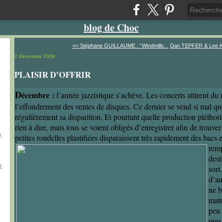
blog de Choc
<< Stéphane GUILLAUME : “Windmills...
Dan TEPFER & Lee K
2 décembre 2009
PLAISIR D’OFFRIR
D
écembre
:
l’année jazzistique s’achève. Les concerts attirent d
l’effondrement des ventes de disques. Ce dernier se vend si mal q
régulièrement sa disparition. Et pourtant quelle production pléthor
rien à dire, mais tous se voient obligés d’enregistrer afin de trouv
)
petites rondelles plastifiées disparaissent très rapidement
des bacs 
remp
dest
e
sort
d’au
ne b
matr
peu 
pres