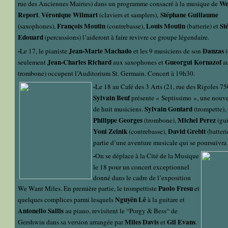
We
rue des Anciennes Mairies) dans un programme consacré à la musique de
Report
Véronique Wilmart
Stéphane Guillaume
.
(claviers et samplers),
François Moutin
Louis Moutin
St
(saxophones),
(contrebasse),
(batterie) et
Edouard
(percussions) l’aideront à faire revivre ce groupe légendaire.
-
Jean-Marie Machado
Danzas
Le 17, le pianiste
et les 9 musiciens de son
Jean-Charles Richard
Gueorgui Kornazof
seulement
aux saxophones et
a
trombone) occupent l’Auditorium St. Germain. Concert à 19h30.
-
Le 18 au Café des 3 Arts (21, rue des Rigoles 75
Sylvain Beuf
présente « Septissimo », une nouve
Sylvain Gontard
de huit musiciens.
(trompette),
Philippe Georges
Michel Perez
(trombone),
(gui
Yoni Zelnik
David Grebit
(contrebasse),
(batteri
partie d’une aventure musicale qui se poursuivra 
-
On se
déplace à la Cité
de la Musique
le 18 pour un concert exceptionnel
donné dans le cadre de l’exposition
Paolo Fresu
We Want Miles. En première partie, le trompettiste
et
Nguyën Lê
quelques complices parmi lesquels
à la guitare et
Antonello Sallis
au piano, revisitent le “Porgy & Bess“ de
Miles Davis
Gil Evans
Gershwin dans sa version arrangée par
et
.