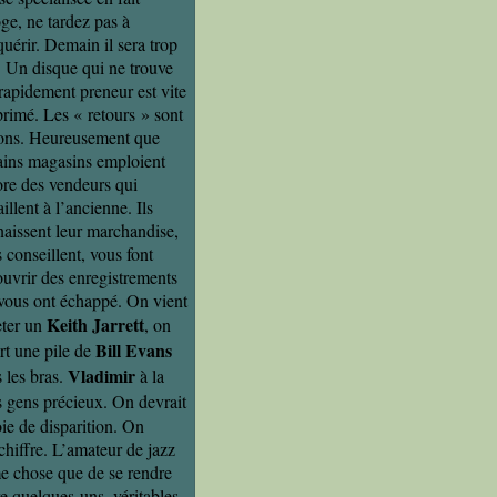
oge, ne tardez pas à
quérir. Demain il sera trop
. Un disque qui ne trouve
rapidement preneur est vite
rimé. Les « retours » sont
ions. Heureusement que
ains magasins emploient
re des vendeurs qui
aillent à l’ancienne. Ils
aissent leur marchandise,
 conseillent, vous font
uvrir des enregistrements
vous ont échappé. On vient
Keith Jarrett
ter un
, on
Bill Evans
rt une pile de
Vladimir
 les bras.
à la
 gens précieux. On devrait
voie de disparition. On
hiffre. L’amateur de jazz
me chose que de se rendre
re quelques-uns, véritables