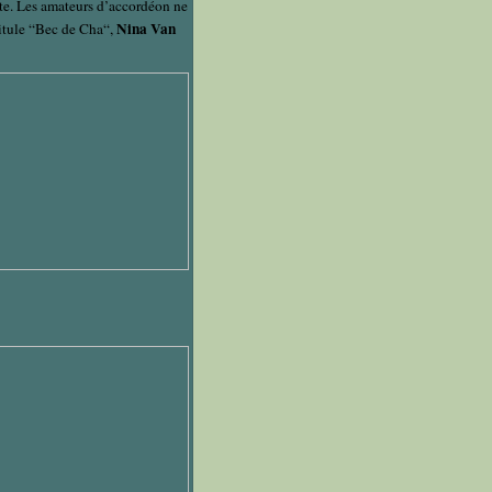
ste. Les amateurs d’accordéon ne
Nina Van
titule “Bec de Cha“,