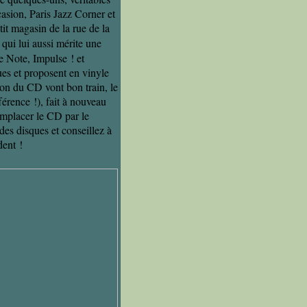
casion, Paris Jazz Corner et
it magasin de la rue de la
qui lui aussi mérite une
e Note, Impulse ! et
gues et proposent en vinyle
ion du CD vont bon train, le
férence !), fait à nouveau
emplacer le CD par le
des disques et conseillez à
dent !