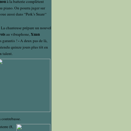
mou
à la batterie complètent
u piano. On pourra juger sur
 joue aussi dans “Perk’s Snare“
 La chanteuse prépare un nouvel
ois
Xuan
au vibraphone,
-
s garantis !
A deux pas de là,
ntendu quinze jours plus tôt en
n talent.
a contrebasse.
terre (8,