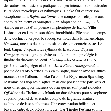
des autres, les musiciens pratiquent un jeu interactif et font circuler
leurs idées mélodiques et rythmiques. Tineke fait chanter son
saxophone dans
Before the Snow
, une composition élégante aux
contours brumeux et oniriques. Son adaptation de
Canção de
Heitor Villa-
Amor
, un extrait d’un poème symphonique de
Lobos
met en lumière son thème inoubliable. Elle prend le temps
de le décliner et espace beaucoup ses notes dans le mélancolique
Newland
, une des deux compositions de son contrebassiste. Le
funk baigne et épaissit les rythmes de la seconde,
Beyond
Category
, mais le groupe évite toute lourdeur et privilégie la
fluidité du discours collectif.
The Man who Stared at Coats
,
génère un
swing
léger et aérien.
Me a Place Underground
, un
Pablo Neruda
poème de
mis en musique, tranche avec les autres
Esperanza Spalding
morceaux de l’album. Tineke l’a confié à
.
Je n’aime pas trop ses disques, mais elle possède une jolie voix et
nous offre quelques mesures de
scat
qui ne sont point ridicules.
Thelonious Monk
Off Minor
de
un duo fiévreux pour saxophone
et piano, permet de se rendre compte de la grande maîtrise
technique de la saxophoniste. Une conversation brillante et
Tineke Postma
bavarde entre deux pièces lyriques. Car
souffle