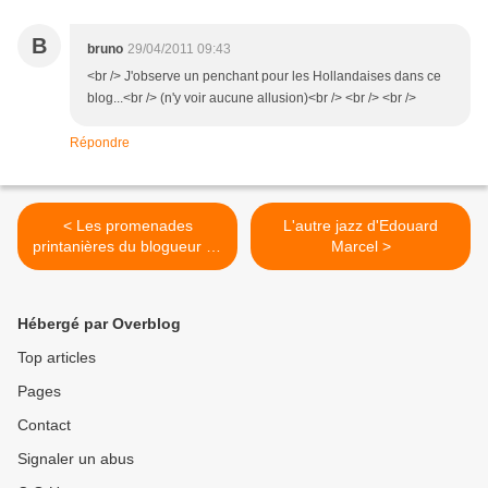
B
bruno
29/04/2011 09:43
<br /> J'observe un penchant pour les Hollandaises dans ce
blog...<br /> (n'y voir aucune allusion)<br /> <br /> <br />
Répondre
< Les promenades
L'autre jazz d'Edouard
printanières du blogueur de
Marcel >
Choc (2)
Hébergé par Overblog
Top articles
Pages
Contact
Signaler un abus