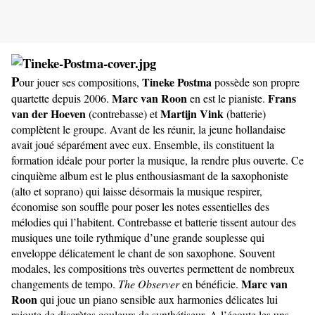
P
Tineke Postma
our jouer ses compositions,
possède son propre
Marc van Roon
Frans
quartette depuis 2006.
en est le pianiste.
van der Hoeven
Martijn Vink
(contrebasse) et
(batterie)
complètent le groupe. Avant de les réunir, la jeune hollandaise
avait joué séparément avec eux. Ensemble, ils constituent la
formation idéale pour porter la musique, la rendre plus ouverte. Ce
cinquième album est le plus enthousiasmant de la saxophoniste
(alto et soprano) qui laisse désormais la musique respirer,
économise son souffle pour poser les notes essentielles des
mélodies qui l’habitent. Contrebasse et batterie tissent autour des
musiques une toile rythmique d’une grande souplesse qui
enveloppe délicatement le chant de son saxophone. Souvent
modales, les compositions très ouvertes permettent de nombreux
Marc van
changements de tempo.
The Observer
en bénéficie.
Roon
qui joue un piano sensible aux harmonies délicates lui
rajoute de discrètes couleurs de synthétiseur. A l’écoute les uns