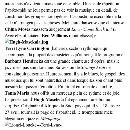
musiciens n’avaient jamais joué ensemble. Une seule répétition
l’après-midi ne leur permit pas de voir la musique en détail, de
constituer des groupes homogènes. L’acoustique exécrable de la
salle n’arrangea pas les choses. Meilleure danseuse que chanteuse,
China Moses
massacra allégrement
Lover Come Back to Me
.
Ben Williams
Avec elle officiaient
(contrebasse) et
Terri Lyne Carrington
(batterie), section rythmique qui
accompagna la plupart des musiciens qu’annonçait le programme.
Barbara Hendricks
est une grande chanteuse d’opéra, mais le
jazz n’est pas son domaine. Sa version de
Strange Fruit
ne
convainquit personne. Heureusement il y a le blues, le gospel, des
musiques qui lui sont naturelles et dans lesquelles son chant plus
mesuré fait passer l’émotion. En trio et en robe de chambre,
Tania Maria
nous offrit un morceau plein de rythme et de joie.
Hugh Masekela
La prestation d’
fut également une bonne
surprise. Originaire d’Afrique du Sud, pays qui, il y a 18 ans ce
27 avril, tournait la page de l’apartheid, le trompettiste mêle
élégamment jazz et
Mbaqanga