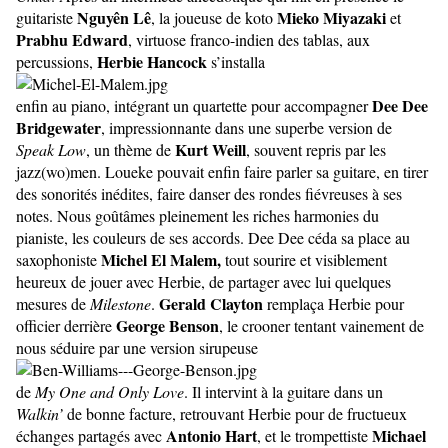
Nguyên Lê
Mieko Miyazaki
guitariste
, la joueuse de koto
et
Prabhu Edward
, virtuose franco-indien des tablas, aux
Herbie Hancock
percussions,
s’installa
Dee Dee
enfin au piano, intégrant un quartette pour accompagner
Bridgewater
, impressionnante dans une superbe version de
Kurt Weill
Speak Low
, un thème de
, souvent repris par les
jazz(wo)men. Loueke pouvait enfin faire parler sa guitare, en tirer
des sonorités inédites, faire danser des rondes fiévreuses à ses
notes. Nous goûtâmes pleinement les riches harmonies du
pianiste, les couleurs de ses accords. Dee Dee céda sa place au
Michel El Malem,
saxophoniste
tout sourire et visiblement
heureux de jouer avec Herbie, de partager avec lui quelques
Gerald Clayton
mesures de
Milestone
.
remplaça Herbie pour
George Benson
officier derrière
, le crooner tentant vainement de
nous séduire par une version sirupeuse
de
My One and Only Love
. Il intervint à la guitare dans un
Walkin’
de bonne facture, retrouvant Herbie pour de fructueux
Antonio Hart
Michael
échanges partagés avec
, et le trompettiste