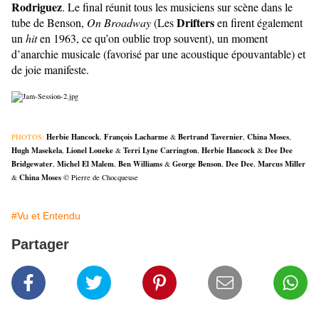
Rodriguez
. Le final réunit tous les musiciens sur scène dans le
Drifters
tube de Benson,
On Broadway
(Les
en firent également
un
hit
en 1963, ce qu’on oublie trop souvent), un moment
d’anarchie musicale (favorisé par une acoustique épouvantable) et
de joie manifeste.
Herbie Hancock
François Lacharme
Bertrand Tavernier
China Moses
PHOTOS:
,
&
,
,
Hugh Masekela
Lionel Loueke
Terri Lyne Carrington
Herbie Hancock
Dee Dee
,
&
,
&
Bridgewater
Michel El Malem
Ben Williams
George Benson
Dee Dee
Marcus Miller
,
,
&
,
,
China Moses
&
© Pierre de Chocqueuse
#Vu et Entendu
Partager