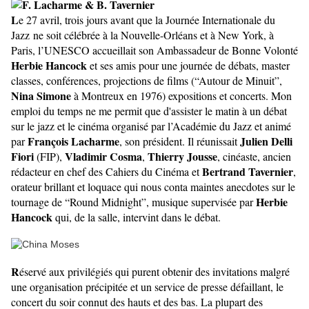
L
e 27 avril, trois jours avant que la Journée Internationale du
Jazz ne soit célébrée à la Nouvelle-Orléans et à New York, à
Paris, l’UNESCO accueillait son Ambassadeur de Bonne Volonté
Herbie Hancock
et ses amis pour une journée de débats, master
classes, conférences, projections de films (“Autour de Minuit”,
Nina Simone
à Montreux en 1976) expositions et concerts
. Mon
emploi du temps ne me permit que d'assister
le matin à un débat
sur le jazz et le cinéma organisé par l’Académie du Jazz et animé
François Lacharme
Julien
Delli
par
,
son président
. Il réunissait
Fiori
Vladimir Cosma
Thierry Jousse
(FIP),
,
, cinéaste, ancien
Bertrand Tavernier
rédacteur en chef des Cahiers du Cinéma et
,
orateur brillant et loquace qui nous conta maintes anecdotes sur le
Herbie
tournage de “Round Midnight”, musique supervisée par
Hancock
qui, de la salle, intervint dans le débat.
R
éservé aux privilégiés qui purent obtenir des invitations malgré
une organisation précipitée et un service de presse défaillant, le
concert du soir connut des hauts et des bas. La plupart des