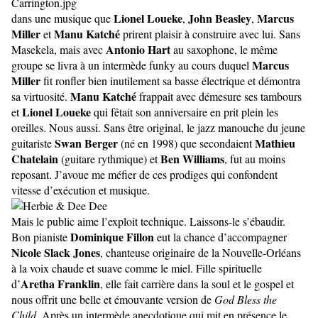
Lionel Loueke
John Beasley
Marcus
dans une musique que
,
,
Miller
Manu Katché
et
prirent plaisir à construire avec lui. Sans
Antonio Hart
Masekela, mais avec
au saxophone, le même
Marcus
groupe se livra à un intermède funky au cours duquel
Miller
fit ronfler bien inutilement sa basse électrique et démontra
Manu Katché
sa virtuosité.
frappait avec démesure ses tambours
Lionel Loueke
et
qui fêtait son anniversaire en prit plein les
oreilles. Nous aussi. Sans être original, le jazz manouche du jeune
Swan Berger
Mathieu
guitariste
(né en 1998) que secondaient
Chatelain
Ben Williams
(guitare rythmique) et
, fut au moins
reposant. J’avoue me méfier de ces prodiges qui confondent
vitesse d’exécution et musique.
Mais le public aime l’exploit technique. Laissons-le s’ébaudir.
Dominique Fillon
Bon pianiste
eut la chance d’accompagner
Nicole Slack Jones
, chanteuse originaire de la Nouvelle-Orléans
à la voix chaude et suave comme le miel. Fille spirituelle
Aretha Franklin
d’
, elle fait carrière dans la soul et le gospel et
nous offrit une belle et émouvante version de
God Bless the
Child
. Après un intermède anecdotique qui mit en présence le