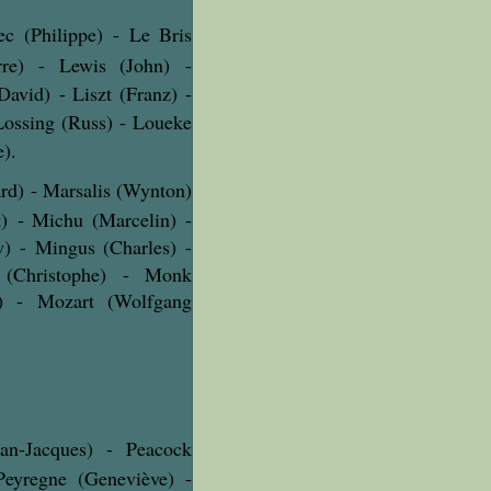
ec (Philippe) - Le Bris
erre) - Lewis (John) -
avid) - Liszt (Franz) -
Lossing (Russ) -
Loueke
).
rd) - Marsalis (Wynton)
) - Michu (Marcelin) -
w) - Mingus (Charles) -
 (Christophe) - Monk
s) - Mozart (Wolfgang
ean-Jacques) - Peacock
Peyregne (Geneviève) -