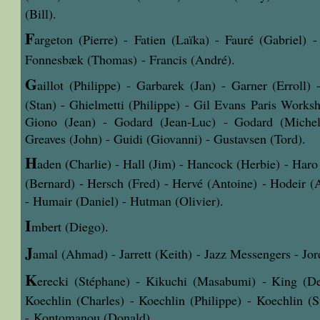
(Bill).
F
argeton (Pierre) - Fatien (Laïka) - Fauré (Gabriel) -
Fonnesbæk (Thomas) -
Francis (André).
G
aillot (Philippe) - Garbarek (Jan) - Garner (Erroll) 
(Stan) - Ghielmetti (Philippe) - Gil Evans Paris Worksh
Giono (Jean) - Godard (Jean-Luc) - Godard (Michel
Greaves (John) - Guidi (Giovanni) - Gustavsen (Tord).
H
aden (Charlie) - Hall (Jim) - Hancock (Herbie) - Har
(Bernard) - Hersch (Fred) - Hervé (Antoine) - Hodeir (A
- Humair (Daniel) - Hutman (Olivier).
I
mbert (Diego).
J
amal (Ahmad) - Jarrett (Keith) - Jazz Messengers - Jo
K
erecki (Stéphane) - Kikuchi (Masabumi) - King (De
Koechlin (Charles) - Koechlin (Philippe) - Koechlin (S
- Kontomanou (Donald).