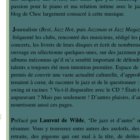
passion pour le piano et ma relation intime avec le ja
blog de Choc largement consacré à cette musique.
J
ournaliste (
Best
,
Jazz Hot
, puis
Jazzman
et
Jazz Magaz
fréquenté les clubs, rencontré des musiciens, rédigé le
concerts, les livrets de leurs disques et écrit de nombreu
ouvrage en sélectionne quelques-unes, sur des jazzmen p
albums
méconnus qu’il m’a semblé important de défendr
talents a toujours été mon intention première. Espace de
permis de couvrir une vaste actualité culturelle, d’appro
tenaient à cœur, de raconter le jazz et de le questionner :
swing ni racines ? Va-t-il disparaître avec le CD ? Était-il
auparavant ? Mais pas seulement ! D’autres plaisirs, d’au
nourrissent aussi ces pages.
P
Laurent de Wilde
réfacé par
, “De jazz et d’autre”
résumer.
Vous y trouverez entre autres des axolotls, des
retraite, des pigeons qui ont mal à la tête, de drôle