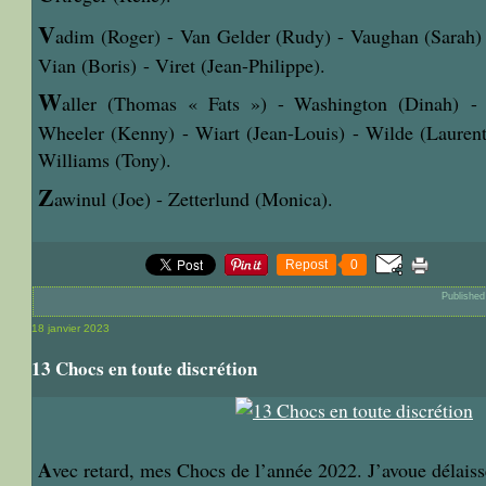
V
adim (Roger) - Van Gelder (Rudy) - Vaughan (Sarah)
Vian (Boris) - Viret (Jean-Philippe).
W
aller (Thomas
«
Fats
»)
- Washington (Dinah) - 
Wheeler (Kenny) - Wiart (Jean-Louis) - Wilde (Laurent
Williams (Tony).
Z
awinul (Joe) -
Zetterlund (Monica).
Repost
0
Published
18 janvier 2023
13 Chocs en toute discrétion
A
vec retard, mes Chocs de l’année 2022. J’avoue délais