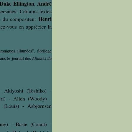
Duke Ellington
André
,
rsanes. Certains textes
Henri
nse du compositeur
iez-vous en apprécier la
oniques allumées”, florilège
Allumés du
dans le journal des
 Akiyoshi (Toshiko) -
eri) - Allen (Woody) -
 (Louis) - Asbjørnsen
nny) - Basie (Count) -