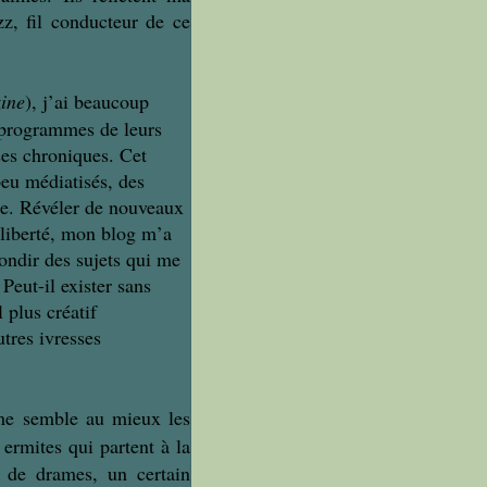
zz, fil conducteur de ce
ine
), j’ai beaucoup
s programmes de leurs
ses
chroniques
. Cet
eu médiatisés, des
e. Révéler de nouveaux
 liberté, mon blog m’a
fondir des sujets qui me
 Peut-il exister sans
 plus créatif
tres ivresses
 me semble au mieux les
 ermites qui partent à la
s de drames, un certain