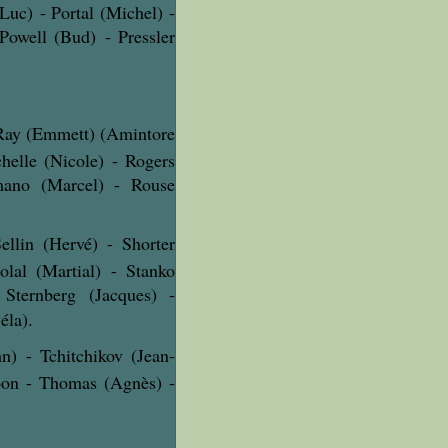
Luc) - Portal (Michel) -
 Powell (Bud) - Pressler
 Ray (Emmett) (Amintore
helle (Nicole) - Rogers
mano (Marcel) - Rouse
ellin (Hervé) - Shorter
olal (Martial) - Stanko
Sternberg (Jacques) -
éla).
n) - Tchitchikov (Jean-
Moon - Thomas (Agnès) -