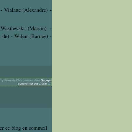
 -
Vialatte (Alexandre) -
Wasilewski (Marcin) -
 de) - Wilen (Barney) -
Scoop!
 by Pierre de Chocqueuse
-
dans
commenter cet article
…
ser ce blog en sommeil