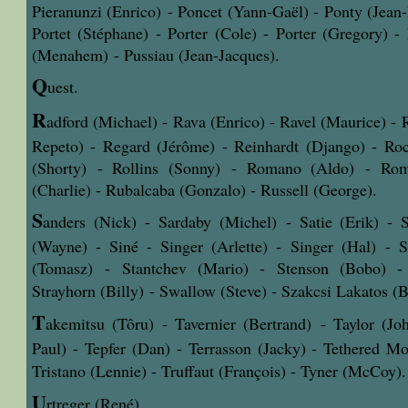
Pieranunzi (Enrico) - Poncet (Yann-Gaël) - Ponty (Jean-
Portet (Stéphane) - Porter (Cole) - Porter (Gregory) -
(Menahem) - Pussiau (Jean-Jacques).
Q
uest.
R
adford (Michael) - Rava (Enrico) - Ravel (Maurice) -
Repeto) - Regard (Jérôme) - Reinhardt (Django) - Roc
(Shorty) - Rollins (Sonny) - Romano (Aldo) - Ro
(Charlie) - Rubalcaba (Gonzalo) - Russell (George).
S
anders (Nick) - Sardaby (Michel) - Satie (Erik) - S
(Wayne) - Siné - Singer (Arlette) - Singer (Hal) - S
(Tomasz) - Stantchev (Mario) - Stenson (Bobo) - 
Strayhorn (Billy) - Swallow (Steve) - Szakcsi Lakatos (B
T
akemitsu (Tôru) - Tavernier (Bertrand) - Taylor (Joh
Paul) - Tepfer (Dan) - Terrasson (Jacky) - Tethered 
Tristano (Lennie) - Truffaut (François) - Tyner (McCoy).
U
rtreger (René).