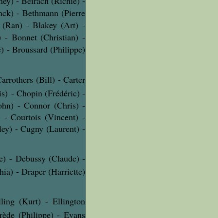
ey) - Beirach (Richie) -
nck) - Bethmann (Pierre
 (Ran) - Blakey (Art) -
 - Bonnet (Christian) -
) - Broussard (Philippe)
Carrothers (Bill) - Carter
s) - Chopin (Frédéric) -
ohn) - Connor (Chris) -
 - Courtois (Vincent) -
ley) - Cugny (Laurent) -
e) - Debussy (Claude) -
ia) - Draper (Harriette)
lling (Kurt) - Ellington
rède (Philippe) - Evans