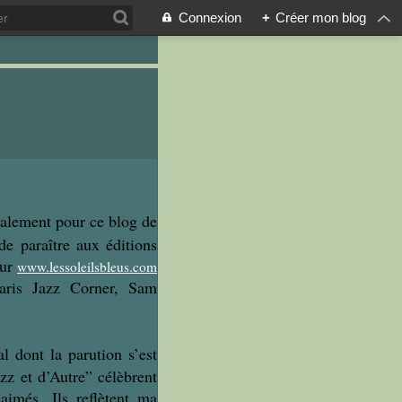
Connexion
+
Créer mon blog
palement pour ce blog de
e paraître aux éditions
eur
www.lessoleilsbleus.com
(Paris Jazz Corner, Sam
 dont la parution s’est
zz et d’Autre” célèbrent
aimés. Ils reflètent ma