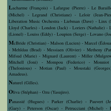
L
acharme (François) -
Lafargue (Pierre) -
Le Baraill
(Michel) - Legrand (Christiane) -
Leloir (Jean-Pi
Liberation Music Orchestra -
Liebman (Dave) - Linx (D
Lloyd (Charles) - London (Jack) - Loriers (Nathalie) - 
(Lionel) -
Louiss (Eddy) - Loupien (Serge) -
Lovano (Joe
M
cBride (Christian) -
Malson (Lucien) - Marcel (Édoua
-
Mehldau (Brad) - Messiaen (Olivier) - Metheny (Pat
Mifsud (Marie) -
Mignard (Laurent) - Miller (Mulgre
Mitchell (Joni) - Mompou (Federico) - Monniot
(Thelonious) - Motian (Paul) - Moustaki (George
Amadeus).
N
aturel (Gilles).
O
liva (Stéphan) -
Ozu (Yasujiro).
P
anassié (Hugues) - Parker (Charlie) - Pauvert (J
(Gary) - Peterson (Oscar) - Petrucciani (Michel) - 