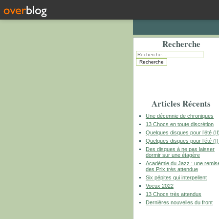
Recherche
Articles Récents
Une décennie de chroniques
13 Chocs en toute discrétion
Quelques disques pour l’été (II
Quelques disques pour l’été (I)
Des disques à ne pas laisser
dormir sur une étagère
Académie du Jazz : une remis
des Prix très attendue
Six pépites qui interpellent
Voeux 2022
13 Chocs très attendus
Dernières nouvelles du front