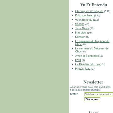
Vu Et Entendu
Chroniques de disques
(332)
Edito tout beau
(135)
Vu et Entendu
(112)
Scoop!
(40)
Jazz News
(23)
Interview
(10)
Dossier
(8)
La quinzaine du blogueur de
Choc
(8)
La semaine du Blogueur de
Choc
(8)
A voir et à entendre
(4)
DVD
(3)
La Réédition du mois
(2)
Photos Jazz
(1)
Newsletter
Abonnez-vous pour être averti des
nouveaux articles publiés.
Email
Liens