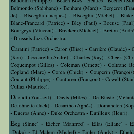
Baudoin (Philippe) -
Beach Boys - Beatles - Bechet (Sidn
Belmondo (Stéphane) - Benham (Marc) - Bergerot (Fra
de) - Bisceglia (Jacques) -
Bisceglia (Michel) - Blake
Blanc-Francard (Patrice) - Bley (Paul) - Bocuse (Paul)
Bourgeyx (Vincent) -
Brecker (Michael) - Breton (André
- Brussels Jazz Orchestra.
C
aratini (Patrice) - Caron (Elise) - Carrière (Claude) - 
(Ron) - Ceccarelli (André) - Charles (Ray) - Cheek (Chri
Coquempot (Gilles) - Coleman (Ornette) - Coltrane (J
Copland (Marc) - Corea (Chick) - Couperin (François)
Coutant (Philippe) - Couturier (François) - Cowell (Stan
Cullaz (Maurice).
D
aoudi (Yousseff) - Davis (Miles) - De Biasio (Mélani
DeJohnette (Jack) - Desarthe (Agnès) - Domancich (Soph
- Ducros (Anne) - Duke Orchestra - Dutilleux (Henri).
E
eg (Sinne) - Eicher (Manfred) - Elias (Eliane) -
E
(Duke) - El Malem (Michel) - Emler (Andy) -
Etheld