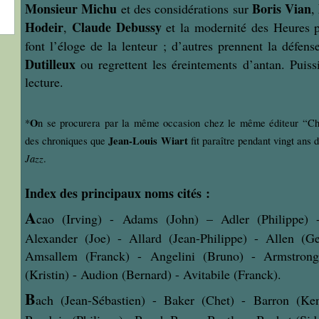
Monsieur Michu
Boris Vian
et des considérations sur
,
Hodeir
Claude Debussy
,
et la modernité des Heures pe
font l’éloge de la lenteur ; d’autres prennent la défe
Dutilleux
ou regrettent les éreintements d’antan. Puiss
lecture.
O
*
n se procurera par la même occasion chez le même éditeur “Chr
Jean-Louis Wiart
des chroniques que
fit paraître pendant vingt ans 
Jazz
.
Index des principaux noms cités :
A
cao (Irving) -
Adams (John) – Adler (Philippe) -
Alexander (Joe) - Allard (Jean-Philippe) - Allen (G
Amsallem (Franck) - Angelini (Bruno) -
Armstrong
(Kristin) - Audion (Bernard) - Avitabile (Franck).
B
ach (Jean-Sébastien) - Baker (Chet) - Barron (Ke