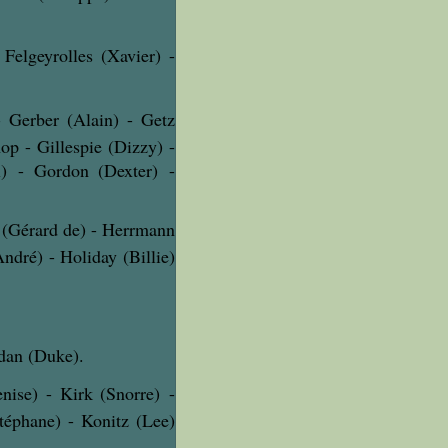
 Felgeyrolles (Xavier) -
-
Gerber (Alain) - Getz
op - Gillespie (Dizzy) -
) - Gordon (Dexter) -
o (Gérard de) - Herrmann
ndré) - Holiday (Billie)
rdan (Duke).
nise) -
Kirk (Snorre) -
téphane) - Konitz (Lee)