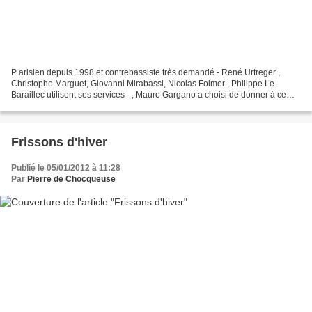
P arisien depuis 1998 et contrebassiste très demandé - René Urtreger ,
Christophe Marguet, Giovanni Mirabassi, Nicolas Folmer , Philippe Le
Baraillec utilisent ses services - , Mauro Gargano a choisi de donner à ce
disque le nom de sa formation, Mo’ Avast,...
Frissons d'hiver
Publié le 05/01/2012 à 11:28
Par
Pierre de Chocqueuse