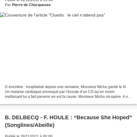
Publié le 02/12/2011 à 10:00
Par
Pierre de Chocqueuse
D écembre : hospitalisé depuis une semaine, Monsieur Michu garde le lit.
Un malaise cardiaque provoqué par l’écoute d’un CD qu’un voisin
malfaisant lui a fait parvenir en est la cause. Monsieur Michu récupère. A son
chevet, Madame le ravitaille en macarons....
B. DELBECQ - F. HOULE : “Because She Hoped”
(Songlines/Abeille)
Publié le 26/11/2011 à 00:00