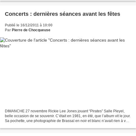
Concerts : dernières séances avant les fêtes
Publié le 16/12/2011 à 10:00
Par
Pierre de Chocqueuse
DIMANCHE 27 novembre Rickie Lee Jones jouant “Pirates” Salle Pleyel,
belle occasion de se souvenir. C’était en 1981, en été, que l’album vit le jour.
Sa pochette, une photographie de Brassaï en noir et blanc n’avait rien à voir
avec celle de son premier...