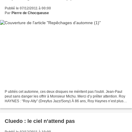
Publié le 07/12/2011 à 00:00
Par
Pierre de Chocqueuse
P ubliés cet automne, ces deux disques ne méritent pas l'oubli. Jean-Paul
peut sans danger les offrir à Monsieur Michu. Merci d’y prêter attention. Roy
HAYNES : “Roy-Alty” (Dreyfus Jazz/Sony) À 86 ans, Roy Haynes n’est plus
un tout jeune homme. Batteur...
Cluedo : le ciel n’attend pas