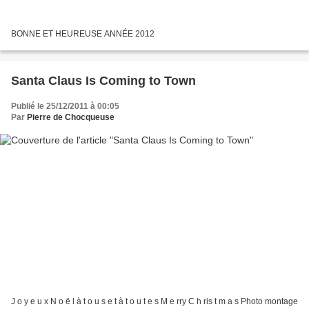
BONNE ET HEUREUSE ANNÉE 2012
Santa Claus Is Coming to Town
Publié le 25/12/2011 à 00:05
Par
Pierre de Chocqueuse
J o y e u x N o ë l à t o u s e t à t o u t e s M e rry C h ris t m a s Photo montage