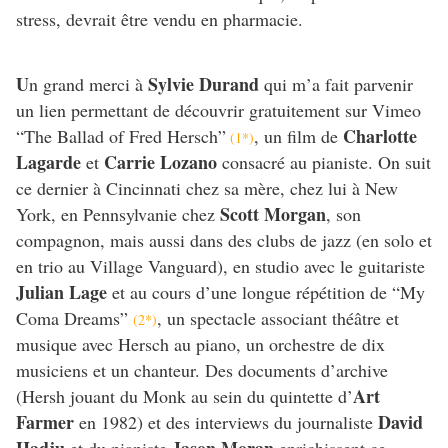
stress, devrait être vendu en pharmacie.
U
Sylvie Durand
n grand merci à
qui m’a fait parvenir
un lien permettant de découvrir gratuitement sur Vimeo
Charlotte
“The Ballad of Fred Hersch”
, un film de
(1*)
Lagarde
Carrie Lozano
et
consacré au pianiste. On suit
ce dernier à Cincinnati chez sa mère, chez lui à New
Scott Morgan
York, en Pennsylvanie chez
, son
compagnon, mais aussi dans des clubs de jazz (en solo et
en trio au Village Vanguard), en studio avec le guitariste
Julian Lage
et au cours d’une longue répétition de “My
Coma Dreams”
, un spectacle associant théâtre et
(2*)
musique avec Hersch au piano, un orchestre de dix
musiciens et un chanteur. Des documents d’archive
Art
(Hersh jouant du Monk au sein du quintette d’
Farmer
David
en 1982) et des interviews du journaliste