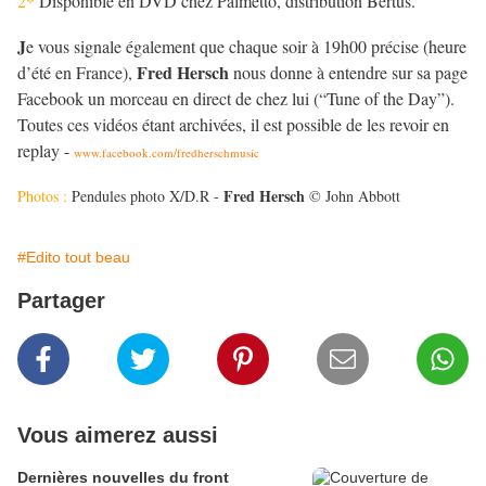
2*
Disponible en DVD chez Palmetto, distribution Bertus.
J
e vous signale également que chaque soir à 19h00 précise (heure
Fred Hersch
d’été en France),
nous donne à entendre sur sa page
Facebook un morceau en direct de chez lui (“Tune of the Day”).
Toutes ces vidéos étant archivées, il est possible de les revoir e
n
replay -
www.facebook.com/fredherschmusic
Fred Hersch
Photos :
Pendules
photo X/D.R -
© John Abbott
#Edito tout beau
Partager
Vous aimerez aussi
Dernières nouvelles du front