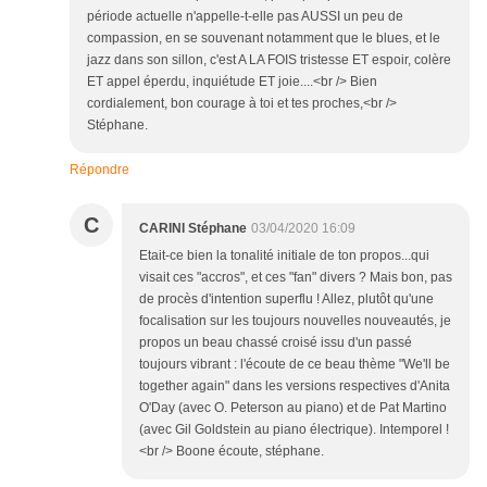
période actuelle n'appelle-t-elle pas AUSSI un peu de
compassion, en se souvenant notamment que le blues, et le
jazz dans son sillon, c'est A LA FOIS tristesse ET espoir, colère
ET appel éperdu, inquiétude ET joie....<br /> Bien
cordialement, bon courage à toi et tes proches,<br />
Stéphane.
Répondre
C
CARINI Stéphane
03/04/2020 16:09
Etait-ce bien la tonalité initiale de ton propos...qui
visait ces "accros", et ces "fan" divers ? Mais bon, pas
de procès d'intention superflu ! Allez, plutôt qu'une
focalisation sur les toujours nouvelles nouveautés, je
propos un beau chassé croisé issu d'un passé
toujours vibrant : l'écoute de ce beau thème "We'll be
together again" dans les versions respectives d'Anita
O'Day (avec O. Peterson au piano) et de Pat Martino
(avec Gil Goldstein au piano électrique). Intemporel !
<br /> Boone écoute, stéphane.