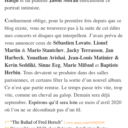
Hadju
Jason Moran
et du pianiste
enrichissent ce
portrait intimiste.
C
onfinement oblige, pour la première fois depuis que ce
blog existe, vous ne trouverez-pas à la suite de cet édito
mes concerts et disques qui interpellent. J’avais prévu de
Sébastien Lovato
Lionel
vous annoncer ceux de
,
Martin
Mario Stantchev
Jacky Terrasson
Jan
&
,
,
Harbeck
Yonathan Avishai
Jean-Louis Matinier &
,
,
Kevin Seddiki
Sinne Eeg
Marie Mifsud
Baptiste
,
,
et
Herbin
. Tous devaient se produire dans des salles
parisiennes, et certains fêter la sortie d’un nouvel album.
Ce n’est que partie remise. Le temps passe très vite, trop
vite, comme un cheval au galop. Demain sera déjà
septembre.
Espérons qu’il sera loin
ce mois d’avril 2020
où l’on ne se déconfinait pas d’un fil.
1*
“The Ballad of Fred Hersch”
:
www.vimeo.com/145825359