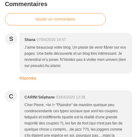
Commentaires
Ajouter un commentaire
S
Shana
07/04/2020 16:57
J’aime beaucoup votre blog. Un plaisir de venir flâner sur vos
pages. Une belle découverte et un blog très intéressant. Je
reviendrai m’y poser. N’hésitez pas à visiter mon univers (lien
sur pseudo) Au plaisir.
Répondre
C
CARINI Stéphane
03/04/2020 13:38
Cher Pierre, <br /> "Plaindre" de manière quelque peu
condescendante ces types sociaux que sont les couples
fatigués et indifférents (quelle est la réalité d'une grande
majorité des couples ?), les fan de foot (qui n'est pas fan de
quelque chose y compris....de jazz ??!), les joggers comme
s'ils étaient une espèce en soi, pourquoi pas.....mais la