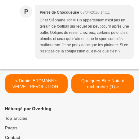
P
Pierre de Chocqueuse
03/04/2020 14:11
Cher Stéphane,<br /> Un appartement n'est pas un
terrain de football sur lequel on peut courir après une
balle. Obligés de rester chez eux, certains pètent les
plombs et ceux qui n'aiment que le sport sont très
malheureux. Je ne peux donc que les plaindre. Si ce
n'est pas de la compassion qu'est-ce que c'est ?
< Daniel ERDMANN’s
Quelques Blue Note à
VELVET REVOLUTION :
rechercher (1) >
“Won’t Put No Flag Out”
(BMC / Socadisc)
Hébergé par Overblog
Top articles
Pages
Contact