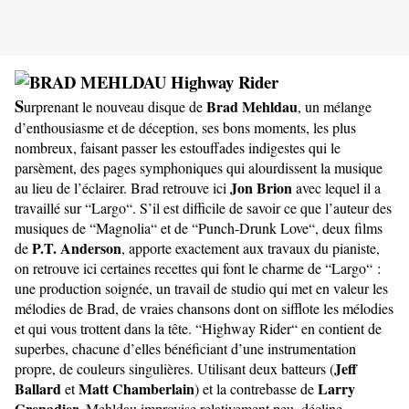
S
Brad Mehldau
urprenant le nouveau disque de
, un mélange
d’enthousiasme et de déception, ses bons moments, les plus
nombreux, faisant passer les estouffades indigestes qui le
parsèment, des pages symphoniques qui alourdissent la musique
Jon Brion
au lieu de l’éclairer. Brad retrouve ici
avec lequel il a
travaillé sur “Largo“. S’il est difficile de savoir ce que l’auteur des
musiques de “Magnolia“ et de “Punch-Drunk Love“, deux films
P.T. Anderson
de
, apporte exactement aux travaux du pianiste,
on retrouve ici certaines recettes qui font le charme de “Largo“ :
une production soignée, un travail de studio qui met en valeur les
mélodies de Brad, de vraies chansons dont on sifflote les mélodies
et qui vous trottent dans la tête. “Highway Rider“ en contient de
superbes, chacune d’elles bénéficiant d’une instrumentation
Jeff
propre, de couleurs singulières. Utilisant deux batteurs (
Ballard
Matt Chamberlain
Larry
et
) et la contrebasse de
Grenadier
, Mehldau improvise relativement peu, décline