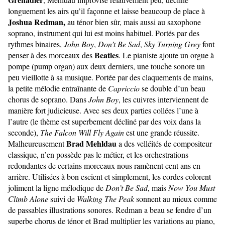
longuement les airs qu’il façonne et laisse beaucoup de place à
Joshua Redman,
au ténor bien sûr, mais aussi au saxophone
soprano, instrument qui lui est moins habituel. Portés par des
rythmes binaires,
John Boy
,
Don’t Be Sad
,
Sky Turning Grey
font
Beatles
penser à des morceaux des
. Le pianiste ajoute un orgue à
pompe (pump organ) aux deux derniers, une touche sonore un
peu vieillotte à sa musique. Portée par des claquements de mains,
la petite mélodie entraînante de
Capriccio
se double d’un beau
chorus de soprano. Dans
John Boy
, les cuivres interviennent de
manière fort judicieuse. Avec ses deux parties collées l’une à
l’autre (le thème est superbement décliné par des voix dans la
seconde),
The Falcon Will Fly Again
est une grande réussite.
Brad Mehldau
Malheureusement
a des velléités de compositeur
classique, n’en possède pas le métier, et les orchestrations
redondantes de certains morceaux nous ramènent cent ans en
arrière. Utilisées à bon escient et simplement, les cordes colorent
joliment la ligne mélodique de
Don’t Be Sad
, mais
Now You Must
Climb Alone
suivi de
Walking The Peak
sonnent au mieux comme
de passables illustrations sonores. Redman a beau se fendre d’un
superbe chorus de ténor et Brad multiplier les variations au piano,