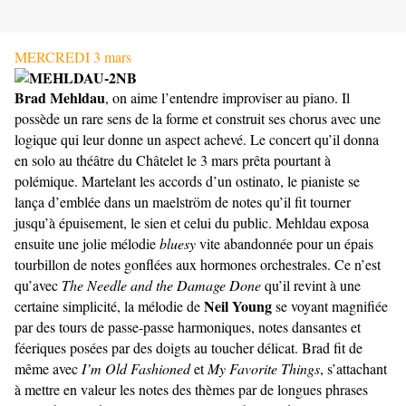
MERCREDI 3 mars
Brad Mehldau
, on aime l’entendre improviser au piano. Il
possède un rare sens de la forme et construit ses chorus avec une
logique qui leur donne un aspect achevé. Le concert qu’il donna
en solo au théâtre du Châtelet le 3 mars prêta pourtant à
polémique. Martelant les accords d’un ostinato, le pianiste se
lança d’emblée dans un maelström de notes qu’il fit tourner
jusqu’à épuisement, le sien et celui du public. Mehldau exposa
ensuite une jolie mélodie
bluesy
vite abandonnée pour un épais
tourbillon de notes gonflées aux hormones orchestrales. Ce n’est
qu’avec
The Needle and the Damage Done
qu’il revint à une
Neil Young
certaine simplicité, la mélodie de
se voyant magnifiée
par des tours de passe-passe harmoniques, notes dansantes et
féeriques posées par des doigts au toucher délicat. Brad fit de
même avec
I’m Old Fashioned
et
My Favorite Things
, s’attachant
à mettre en valeur les notes des thèmes par de longues phrases