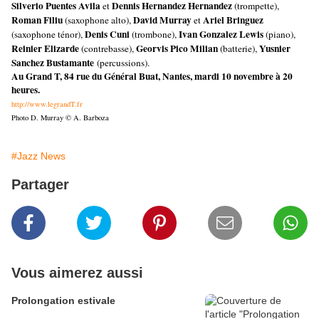
Silverio Puentes Avila
Dennis Hernandez Hernandez
et
(trompette),
Roman Filiu
David Murray
Ariel Bringuez
(saxophone alto),
et
Denis Cuni
Ivan Gonzalez Lewis
(saxophone ténor),
(trombone),
(piano),
Reinier Elizarde
Georvis Pico Milian
Yusnier
(contrebasse),
(batterie),
Sanchez Bustamante
(percussions).
Au Grand T, 84 rue du Général Buat, Nantes, mardi 10 novembre à 20
heures.
http://www.legrandT.fr
Photo D. Murray © A. Barboza
#Jazz News
Partager
Vous aimerez aussi
Prolongation estivale