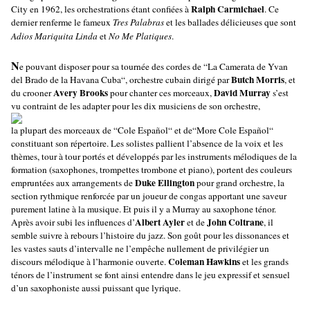
Ralph Carmichael
City en 1962, les orchestrations étant confiées à
. Ce
dernier renferme le fameux
Tres Palabras
et les ballades délicieuses que sont
Adios Mariquita Linda
et
No Me Platiques
.
N
e pouvant disposer pour sa tournée des cordes de “La Camerata de Yvan
Butch Morris
del Brado de la Havana Cuba“, orchestre cubain dirigé par
, et
Avery Brooks
David Murray
du crooner
pour chanter ces morceaux,
s’est
vu contraint de les adapter pour les dix musiciens de son orchestre,
la plupart des morceaux de “Cole Español“ et de“More Cole Español“
constituant son répertoire. Les solistes pallient l’absence de la voix et les
thèmes, tour à tour portés et développés par les instruments mélodiques de la
formation (saxophones, trompettes trombone et piano), portent des couleurs
Duke Ellington
empruntées aux arrangements de
pour grand orchestre, la
section rythmique renforcée par un joueur de congas apportant une saveur
purement latine à la musique. Et puis il y a Murray au saxophone ténor.
Albert Ayler
John Coltrane
Après avoir subi les influences d’
et de
, il
semble suivre à rebours l’histoire du jazz. Son goût pour les dissonances et
les vastes sauts d’intervalle ne l’empêche nullement de privilégier un
Coleman Hawkins
discours mélodique à l’harmonie ouverte.
et les grands
ténors de l’instrument se font ainsi entendre dans le jeu expressif et sensuel
d’un saxophoniste aussi puissant que lyrique.