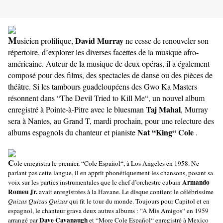
M
David Murray
usicien prolifique,
ne cesse de renouveler son
répertoire, d’explorer les diverses facettes de la musique afro-
américaine. Auteur de la musique de deux opéras, il a également
composé pour des films, des spectacles de danse ou des pièces de
théâtre. Si les tambours guadeloupéens des Gwo Ka Masters
résonnent dans “The Devil Tried to Kill Me“, un nouvel album
Taj Mahal
enregistré à Pointe-à-Pitre avec le bluesman
, Murray
sera à Nantes, au Grand T, mardi prochain, pour une relecture des
Nat “King“ Cole
albums espagnols du chanteur et pianiste
.
C
ole enregistra le premier, “Cole Español“, à Los Angeles en 1958. Ne
parlant pas cette langue, il en apprit phonétiquement les chansons, posant sa
Armando
voix sur les parties instrumentales que le chef d’orchestre cubain
Romeu Jr.
avait enregistrées à la Havane. Le disque contient le célébrissime
Quizas Quizas Quizas
qui fit le tour du monde. Toujours pour Capitol et en
espagnol, le chanteur grava deux autres albums : “A Mis Amigos“ en 1959
Dave Cavanaugh
arrangé par
et “More Cole Español“ enregistré à Mexico