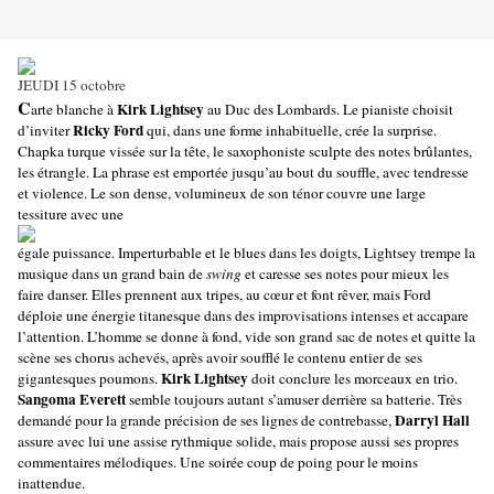
JEUDI 15 octobre
C
Kirk Lightsey
arte blanche à
au Duc des Lombards. Le pianiste choisit
Ricky Ford
d’inviter
qui, dans une forme inhabituelle, crée la surprise.
Chapka turque vissée sur la tête, le saxophoniste sculpte des notes brûlantes,
les étrangle. La phrase est emportée jusqu’au bout du souffle, avec tendresse
et violence. Le son dense, volumineux de son ténor couvre une large
tessiture avec une
égale puissance. Imperturbable et le blues dans les doigts, Lightsey trempe la
musique dans un grand bain de
swing
et caresse ses notes pour mieux les
faire danser. Elles prennent aux tripes, au cœur et font rêver, mais Ford
déploie une énergie titanesque dans des improvisations intenses et accapare
l’attention. L’homme se donne à fond, vide son grand sac de notes et quitte la
scène ses chorus achevés, après avoir soufflé le contenu entier de ses
Kirk Lightsey
gigantesques poumons.
doit conclure les morceaux en trio.
Sangoma Everett
semble toujours autant s’amuser derrière sa batterie. Très
Darryl Hall
demandé pour la grande précision de ses lignes de contrebasse,
assure avec lui une assise rythmique solide, mais propose aussi ses propres
commentaires mélodiques. Une soirée coup de poing pour le moins
inattendue.