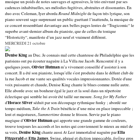
musique un poids de notes sauvages et agressives, le trio enivrant par ses
cadences inhabituelles, ses mélodies fugitives, abstraites et dissonantes. En
duo avec Coleman, Iyer aborda
Round Midnight
de façon très lyrique, son
piano souvent sage surprenant un public guettant l’inattendu, la musique de
ce concert ressemblant davantage aux belles pages lentes de “Tragicomic“ le
superbe avant-dernier album du pianiste, que de celles du tonique
“Historicity“, manifeste d’un jazz neuf et vraiment différent.
MERCREDI 21 octobre
D
enise King
au Duc. Je connais mal cette chanteuse de Philadelphie que les
parisiens ont pu écouter naguère à La Villa rue Jacob. Rencontré il y a
Olivier Hutman
quelques jours,
m’a vivement conseillé d’assister à son
concert. Il a été son pianiste, lorsqu’elle s’est produite dans le défunt club de
la rue Jacob et me vante ses qualités vocales
impressionnantes. Dotée d'une
voix puissante et chaude, Denise King chante le blues comme nulle autre.
Elle aborde avec un bonheur égal le jazz et la soul dans un répertoire
éclectique qui semble lui avoir été taillé sur mesure.
Song for My Father
Horace Silver
d'
séduit par son découpage rythmique funky ; abordé sur
tempo médium,
Take the A Train
bénéficie d’une mise en place impeccable ;
lent et majestueux,
Summertime
donne le frisson. Servie par le piano
Olivier Hutman
magique d’
qui apporte une grande gamme de couleurs,
trouve toujours les accords et les notes qui conviennent le mieux au miel de
Denise King
Ella
sa voix,
chante aussi
At Last
immortalisé naguère par
Fitzgerald
Etta James
et
. Swing, phrasé et diction impeccable,
feeling
gros