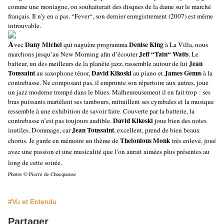
comme une montagne, on souhaiterait des disques de la dame sur le marché
français. Il n’y en a pas. “Fever“, son dernier enregistrement (2007) est même
introuvable.
A
Dany Michel
Denise King
vec
qui naguère programma
à La Villa, nous
Jeff “Tain“ Watts
marchons jusqu’au New Morning afin d’écouter
. Le
Jean
batteur, un des meilleurs de la planète jazz, rassemble autour de lui
Toussaint
David Kikoski
James Genus
au saxophone ténor,
au piano et
à la
contrebasse. Ne composant pas, il emprunte son répertoire aux autres, joue
un jazz moderne trempé dans le blues. Malheureusement il en fait trop : ses
bras puissants martèlent ses tambours, mitraillent ses cymbales et la musique
ressemble à une exhibition de savoir faire. Couverte par la batterie, la
David Kikoski
contrebasse n’est pas toujours audible.
joue bien des notes
Jean Toussaint
inutiles. Dommage, car
, excellent, prend de bien beaux
Thelonious Monk
chorus. Je garde en mémoire un thème de
très enlevé, joué
avec une passion et une musicalité que l’on aurait aimées plus présentes au
long de cette soirée.
Photos © Pierre de Chocqueuse
#Vu et Entendu
Partager