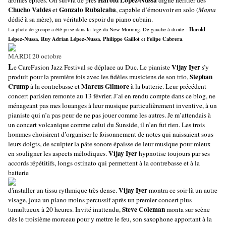
Harold López-Nussa
arômes épicés. On suivra de près
digne héritier des
Chucho Valdes
Gonzalo Rubalcaba
et
, capable d’émouvoir en solo (
Mama
dédié à sa mère), un véritable espoir du piano cubain.
Harold
La photo de groupe a été prise dans la loge du New Morning. De gauche à droite :
López-Nussa
Ruy Adrian López-Nussa
Philippe Gaillot
Felipe Cabrera
,
,
et
.
MARDI 20 octobre
L
Vijay Iyer
e CareFusion Jazz Festival se déplace au Duc. Le pianiste
s’y
Stephan
produit pour la première fois avec les fidèles musiciens de son trio,
Crump
Marcus Gilmore
à la contrebasse et
à la batterie. Leur précédent
concert parisien remonte au 13 février. J’ai en rendu compte dans ce blog, ne
ménageant pas mes louanges à leur musique particulièrement inventive, à un
pianiste qui n’a pas peur de ne pas jouer comme les autres. Je m’attendais à
un concert volcanique comme celui du Sunside, il n’en fut rien. Les trois
hommes choisirent d’organiser le foisonnement de notes qui naissaient sous
leurs doigts, de sculpter la pâte sonore épaisse de leur musique pour mieux
Vijay Iyer
en souligner les aspects mélodiques.
hypnotise toujours par ses
accords répétitifs, longs ostinato qui permettent à la contrebasse et à la
batterie
Vijay Iyer
d'installer un tissu rythmique très dense.
montra ce soir-là un autre
visage, joua un piano moins percussif après un premier concert plus
Steve Coleman
tumultueux à 20 heures. Invité inattendu,
monta sur scène
dès le troisième morceau pour y mettre le feu, son saxophone apportant à la