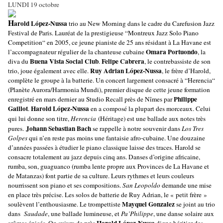
LUNDI 19 octobre
H
arold López-Nussa
trio au New Morning dans le cadre du Carefusion Jazz
Festival de Paris. Lauréat de la prestigieuse “Montreux Jazz Solo Piano
Competition“ en 2005, ce jeune pianiste de 25 ans résidant à La Havane est
Omara Portuondo
l’accompagnateur régulier de la chanteuse cubaine
, la
Buena Vista Social Club
Felipe Cabrera
diva du
.
, le contrebassiste de son
Ruy Adrian L
ó
pez-Nussa
trio, joue également avec elle.
, le frère d’Harold,
complète le groupe à la batterie. Un concert largement consacré à “Herencia“
(Planète Aurora/Harmonia Mundi), premier disque de cette jeune formation
Philippe
enregistré en mars dernier au Studio Recall près de Nîmes par
Gaillot
Harold López-Nussa
.
en a composé la plupart des morceaux. Celui
qui lui donne son titre,
Herencia
(Héritage) est une ballade aux notes très
Johann Sebastian
Bach
pures.
se rappelle à notre souvenir dans
Los Tres
Golpes
qui n’en reste pas moins une fantaisie afro-cubaine. Une douzaine
d’années passées à étudier le piano classique laisse des traces. Harold se
consacre totalement au jazz depuis cinq ans. Danses d’origine africaine,
rumba, son, guaguanco (rumba lente propre aux Provinces de La Havane et
de Matanzas) font partie de sa culture. Leurs rythmes et leurs couleurs
nourrissent son piano et ses compositions.
San Leopoldo
demande une mise
en place très précise. Les solos de batterie de Ruy Adrian, le « petit frère »
Mayquel Gonzalez
soulèvent l’enthousiasme. Le trompettiste
se joint au trio
dans
Saudade
, une ballade lumineuse, et
Pa’Philippe
, une danse solaire aux