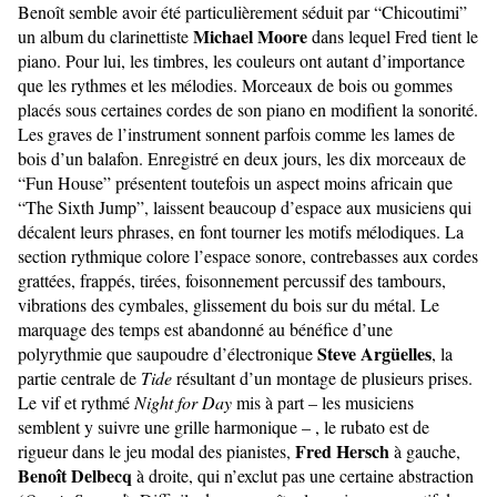
Benoît semble avoir été particulièrement séduit par “Chicoutimi”
Michael Moore
un album du clarinettiste
dans lequel Fred tient le
piano.
Pour lui, les timbres, les couleurs ont autant d’importance
que les rythmes et les mélodies.
Morceaux de bois ou gommes
placés sous certaines cordes de son piano en modifient la sonorité.
Les graves de l’instrument sonnent parfois comme les lames de
bois d’un balafon. Enregistré en deux jours, les dix morceaux de
“Fun House” présentent toutefois un aspect moins africain que
“The Sixth Jump”, laissent beaucoup d’espace aux musiciens qui
décalent leurs phrases, en font tourner les motifs mélodiques. La
section rythmique colore l’espace sonore, contrebasses aux cordes
grattées, frappés, tirées, foisonnement percussif des tambours,
vibrations des cymbales, glissement du bois sur du métal. Le
marquage des temps est abandonné au bénéfice d’une
Steve Argüelles
polyrythmie que saupoudre d’électronique
, la
partie centrale de
Tide
résultant d’un montage de plusieurs prises.
Le vif et rythmé
Night for Day
mis à part – les musiciens
semblent y suivre une grille harmonique – , le rubato est de
Fred Hersch
rigueur dans le jeu modal des pianistes,
à gauche,
Benoît Delbecq
à droite, qui n’exclut pas une certaine abstraction