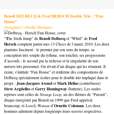
Benoît DELBECQ & Fred HERSCH Double Trio : “Fun
House”
(Songlines / Abeille Musique)
T
Benoît Delbecq
Fred
“
he Sixth Jump” de
et “Whirl” de
Hersch
comptent parmi mes 13 Chocs de l’année 2010. Les deux
pianistes fascinent : le premier
par son sens du tempo, sa
conception très souple du rythme, son toucher, ses progressions
d’accords ; le second par la richesse et la singularité de son
univers très personnel.
On rêvait d’un disque qui les réunirait. Il
existe, s’intitule “Fun House” et renferme des compositions de
Delbecq spécialement écrites pour le double trio impliqué dans le
Jean-Jacques Avenel
Mark Helias
projet :
et
(contrebasse)
Steve Argüelles
Gerry Hemingway
et
(batterie). Les seules
reprises sont celles de
Strange Loop
, un des thèmes de “Pursuit”,
disque enregistré par Benoît en 1999 que Fred apprécie
Ornette Coleman
beaucoup, et
Lonely Woman
d’
. Les deux
hommes admirent depuis longtemps leurs œuvres respectives.