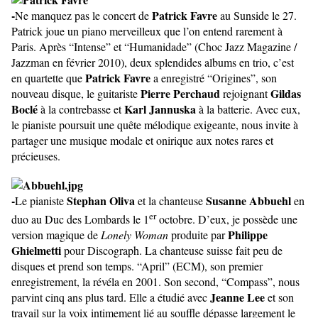
-
Patrick Favre
Ne manquez pas le concert de
au Sunside le 27.
Patrick joue un piano merveilleux que l’on entend rarement à
Paris. Après “Intense” et “Humanidade” (Choc Jazz Magazine /
Jazzman en février 2010), deux splendides albums en trio, c’est
Patrick Favre
en quartette que
a enregistré “Origines”, son
Pierre Perchaud
Gildas
nouveau disque, le guitariste
rejoignant
Boclé
Karl Jannuska
à la contrebasse et
à la batterie. Avec eux,
le pianiste poursuit une quête mélodique exigeante, nous invite à
partager une musique modale et onirique aux notes rares et
précieuses.
-
Stephan Oliva
Susanne Abbuehl
Le pianiste
et la chanteuse
en
er
duo au Duc des Lombards le 1
octobre. D’eux, je possède une
Philippe
version magique de
Lonely Woman
produite par
Ghielmetti
pour Discograph. La chanteuse suisse fait peu de
disques et prend son temps. “April” (ECM), son premier
enregistrement, la révéla en 2001. Son second, “Compass”, nous
Jeanne Lee
parvint cinq ans plus tard. Elle a étudié avec
et son
travail sur la voix intimement lié au souffle dépasse largement le