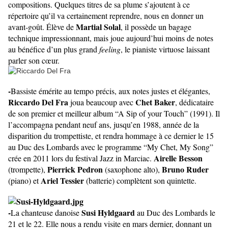
compositions. Quelques titres de sa plume s’ajoutent à ce
répertoire qu’il va certainement reprendre, nous en donner un
Martial Solal
avant-goût. Élève de
, il possède un bagage
technique impressionnant, mais joue aujourd’hui moins de notes
au bénéfice d’un plus grand
feeling
, le pianiste virtuose laissant
parler son cœur.
-
Bassiste émérite au tempo précis, aux notes justes et élégantes,
Riccardo Del Fra
Chet Baker
joua beaucoup avec
, dédicataire
de son premier et meilleur album “A Sip of your Touch” (1991). Il
l’accompagna pendant neuf ans, jusqu’en 1988, année de la
disparition du trompettiste, et rendra hommage à ce dernier le 15
au Duc des Lombards avec le programme “My Chet, My Song”
Airelle Besson
crée en 2011 lors du festival Jazz in Marciac.
Pierrick Pedron
Bruno Ruder
(trompette),
(saxophone alto),
Ariel Tessier
(piano) et
(batterie) complètent son quintette.
-
Susi Hyldgaard
La chanteuse danoise
au Duc des Lombards le
21 et le 22. Elle nous a rendu visite en mars dernier, donnant un