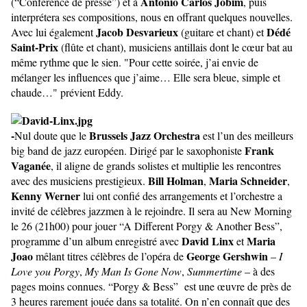
Antonio Carlos Jobim
(“Conférence de presse”) et à
, puis
interprétera ses compositions, nous en offrant quelques nouvelles.
Jacob Desvarieux
Dédé
Avec lui également
(guitare et chant) et
Saint-Prix
(flûte et chant), musiciens antillais dont le cœur bat au
même rythme que le sien. "Pour cette soirée, j’ai envie de
mélanger les influences que j’aime… Elle sera bleue, simple et
chaude…" prévient Eddy.
-
Brussels Jazz Orchestra
Nul doute que le
est l’un des meilleurs
Frank
big band de jazz européen. Dirigé par le saxophoniste
Vaganée
, il aligne de grands solistes et multiplie les rencontres
Bill Holman
Maria Schneider
avec des musiciens prestigieux.
,
,
Kenny Werner
lui ont confié des arrangements et l’orchestre a
invité de célèbres jazzmen à le rejoindre. Il sera au New Morning
le 26 (21h00) pour jouer “A Different Porgy & Another Bess”,
David Linx
Maria
programme d’un album enregistré avec
et
Joao
George Gershwin
mêlant titres célèbres de l’opéra de
–
I
Love you Porgy
,
My Man Is Gone Now
,
Summertime
– à des
pages moins connues. “Porgy & Bess” est une œuvre de près de
3 heures rarement jouée dans sa totalité. On n’en connaît que des