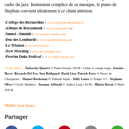
cadre du jazz. Instrument complice de sa musique, le piano de
Stephan convient idéalement à ce chant intérieur.
-Collège des Bernardins :
www.collegedesbernardins.fr
-Abbaye de Royaumont :
m
www.royaumont.co
-Sunset - Sunside :
www.sunset-sunside.com
-Duc des Lombards :
www.ducdeslombards.com
-Le Trianon :
www.letrianon.fr
-New Morning :
www.newmorning.com
-Provins Duke Festival :
www.dukefestival.com
Tarkovsky Quartet
Antoine
Crédits photos :
© Paolo Soriani / ECM – Crâne et canapé rouge,
Hervé
Riccardo Del Fra
Susi Hyldgaard
David Linx
Patrick Favre
,
,
,
,
© Pierre de
Manuel Rocheman ©
Eddy Louiss
Stéphane
Chocqueuse –
Thibault Stipal –
© Tempo 111 –
Oliva
Susanne Abbuehl
Hilario Duran
© Cécile Matthieu –
© Andrea Loux / ECM –
© Photo
X/D.R.
#Edito tout beau
Partager