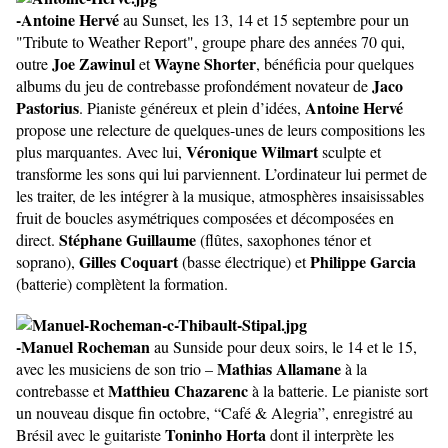
-Antoine Hervé
au Sunset, les 13, 14 et 15 septembre pour un
"Tribute to Weather Report", groupe phare des années 70 qui,
Joe Zawinul
Wayne Shorter
outre
et
, bénéficia pour quelques
Jaco
albums du jeu de contrebasse profondément novateur de
Pastorius
Antoine Hervé
. Pianiste généreux et plein d’idées,
propose une relecture de quelques-unes de leurs compositions les
Véronique Wilmart
plus marquantes. Avec lui,
sculpte et
transforme les sons qui lui parviennent. L’ordinateur lui permet de
les traiter, de les intégrer à la musique, atmosphères insaisissables
fruit de boucles asymétriques composées et décomposées en
Stéphane Guillaume
direct.
(flûtes, saxophones ténor et
Gilles Coquart
Philippe Garcia
soprano),
(basse électrique) et
(batterie) complètent la formation.
-Manuel Rocheman
au Sunside pour deux soirs, le 14 et le 15,
Mathias Allamane
avec les musiciens de son trio –
à la
Matthieu Chazarenc
contrebasse et
à la batterie. Le pianiste
sort
un nouveau disque fin octobre, “Café & Alegria”, enregistré au
Toninho Horta
Brésil avec le guitariste
dont il interprète les