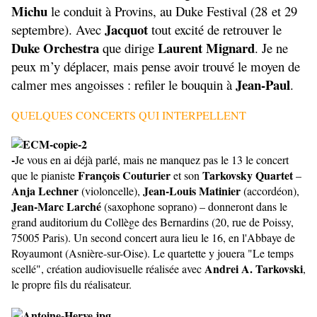
Michu
le conduit à Provins, au Duke Festival (28 et 29
Jacquot
septembre). Avec
tout excité de retrouver le
Duke Orchestra
Laurent Mignard
que dirige
. Je ne
peux m’y déplacer, mais pense avoir trouvé le moyen de
Jean-Paul
calmer mes angoisses : refiler le bouquin à
.
QUELQUES CONCERTS QUI INTERPELLENT
-
Je vous en ai déjà parlé, mais ne manquez pas le 13 le concert
François Couturier
Tarkovsky Quartet
que le pianiste
et son
–
Anja Lechner
Jean-Louis Matinier
(violoncelle),
(accordéon),
Jean-Marc Larché
(saxophone soprano) – donneront dans le
grand auditorium du Collège des Bernardins (20, rue de Poissy,
75005 Paris). Un second concert aura lieu le 16, en l'Abbaye de
Royaumont (Asnière-sur-Oise). Le quartette y jouera "Le temps
Andrei A. Tarkovski
scellé", création audiovisuelle réalisée avec
,
le propre fils du réalisateur.