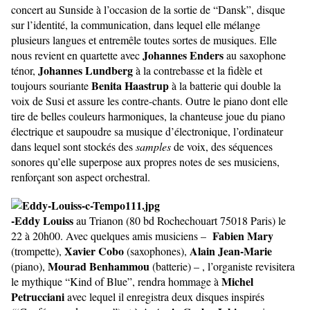
concert au Sunside à l’occasion de la sortie de “Dansk”, disque
sur l’identité, la communication, dans lequel elle mélange
plusieurs langues et entremêle toutes sortes de musiques. Elle
Johannes Enders
nous revient en quartette avec
au saxophone
Johannes Lundberg
ténor,
à la contrebasse et la fidèle et
Benita Haastrup
toujours souriante
à la batterie qui double la
voix de Susi et assure les contre-chants. Outre le piano dont elle
tire de belles couleurs harmoniques, la chanteuse joue du piano
électrique et saupoudre sa musique d’électronique, l’ordinateur
dans lequel sont stockés des
samples
de voix, des séquences
sonores qu’elle superpose aux propres notes de ses musiciens,
renforçant son aspect orchestral.
-Eddy Louiss
au Trianon (80 bd Rochechouart 75018 Paris) le
Fabien Mary
22 à 20h00. Avec quelques amis musiciens –
Xavier Cobo
Alain Jean-Marie
(trompette),
(saxophones),
Mourad Benhammou
(piano),
(batterie) – , l’organiste revisitera
Michel
le mythique “Kind of Blue”, rendra hommage à
Petrucciani
avec lequel il enregistra deux disques inspirés