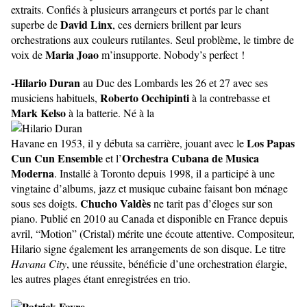
extraits. Confiés à plusieurs arrangeurs et portés par le chant
David Linx
superbe de
, ces derniers brillent par leurs
orchestrations aux couleurs rutilantes. Seul problème, le timbre de
Maria Joao
voix de
m’insupporte. Nobody’s perfect !
-Hilario Duran
au Duc des Lombards les 26 et 27 avec ses
Roberto Occhipinti
musiciens habituels,
à la contrebasse et
Mark Kelso
à la batterie. Né à la
Los Papas
Havane en 1953, il y débuta sa carrière, jouant avec le
Cun Cun Ensemble
Orchestra Cubana de Musica
et l’
Moderna
. Installé à Toronto depuis 1998, il a participé à une
vingtaine d’albums, jazz et musique cubaine faisant bon ménage
Chucho Valdès
sous ses doigts.
ne tarit pas d’éloges sur son
piano. Publié en 2010 au Canada et disponible en France depuis
avril, “Motion” (Cristal) mérite une écoute attentive. Compositeur,
Hilario signe également les arrangements de son disque. Le titre
Havana City
, une réussite, bénéficie d’une orchestration élargie,
les autres plages étant enregistrées en trio.