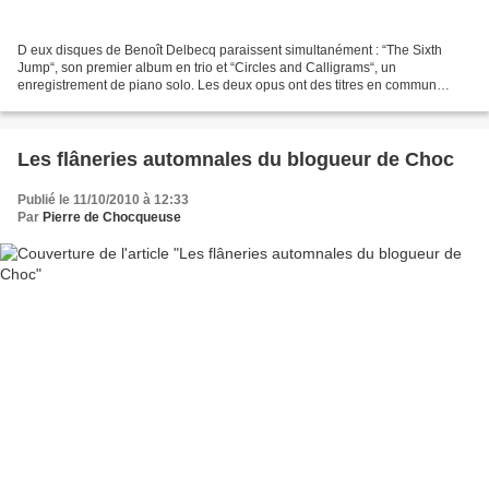
D eux disques de Benoît Delbecq paraissent simultanément : “The Sixth
Jump“, son premier album en trio et “Circles and Calligrams“, un
enregistrement de piano solo. Les deux opus ont des titres en commun
(Ando, Le sixième saut). Leurs pochettes sont également...
Les flâneries automnales du blogueur de Choc
Publié le 11/10/2010 à 12:33
Par
Pierre de Chocqueuse