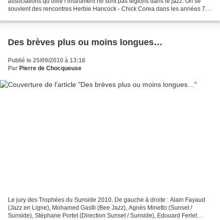
associations qu’offre l’instrument ne sont pas légions dans le jazz. On se
souvient des rencontres Herbie Hancock - Chick Corea dans les années 70.
Ce dernier a récemment enregistré...
Des brèves plus ou moins longues…
Publié le 25/09/2010 à 13:16
Par
Pierre de Chocqueuse
Le jury des Trophées du Sunside 2010. De gauche à droite : Alain Fayaud
(Jazz en Ligne), Mohamed Gastli (Bee Jazz), Agnès Minetto (Sunset /
Sunside), Stéphane Portet (Direction Sunset / Sunside), Edouard Ferlet