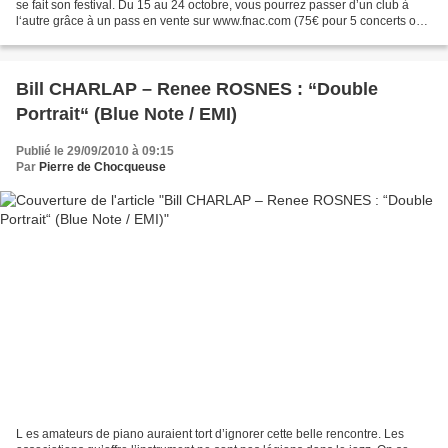
se fait son festival. Du 15 au 24 octobre, vous pourrez passer d’un club à
l‘autre grâce à un pass en vente sur www.fnac.com (75€ pour 5 concerts ou
135€ pour 9 concerts). 23...
Bill CHARLAP – Renee ROSNES : “Double
Portrait“ (Blue Note / EMI)
Publié le 29/09/2010 à 09:15
Par
Pierre de Chocqueuse
L es amateurs de piano auraient tort d’ignorer cette belle rencontre. Les