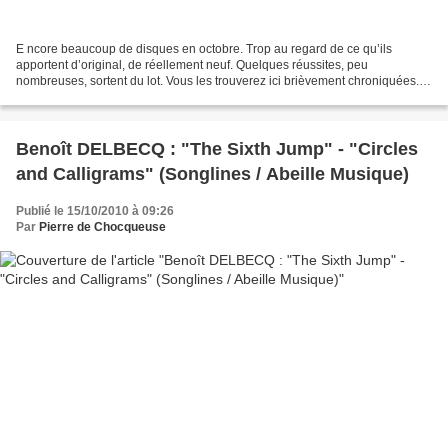
E ncore beaucoup de disques en octobre. Trop au regard de ce qu’ils
apportent d’original, de réellement neuf. Quelques réussites, peu
nombreuses, sortent du lot. Vous les trouverez ici brièvement chroniquées.
J’y ajoute mes coups de cœur, des disques...
Benoît DELBECQ : "The Sixth Jump" - "Circles
and Calligrams" (Songlines / Abeille Musique)
Publié le 15/10/2010 à 09:26
Par
Pierre de Chocqueuse