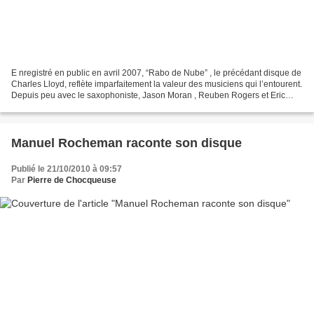
E nregistré en public en avril 2007, “Rabo de Nube” , le précédant disque de
Charles Lloyd, reflète imparfaitement la valeur des musiciens qui l’entourent.
Depuis peu avec le saxophoniste, Jason Moran , Reuben Rogers et Eric
Harland connaissent encore...
Manuel Rocheman raconte son disque
Publié le 21/10/2010 à 09:57
Par
Pierre de Chocqueuse